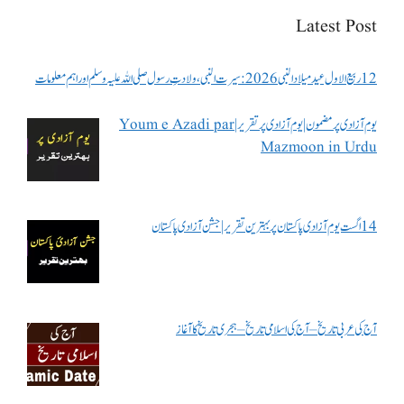
Latest Post
12 ربیع الاول عید میلاد النبی 2026: سیرت النبی، ولادتِ رسول صلی اللہ علیہ وسلم اور اہم معلومات
یوم آزادی پر مضمون | یوم آزادی پر تقریر | Youm e Azadi par
Mazmoon in Urdu
14 اگست یوم آزادی پاکستان پر بہترین تقریر | جشن آزادی پاکستان
آج کی عربی تاریخ – آج کی اسلامی تاریخ – ہجری تاریخ کا آغاز