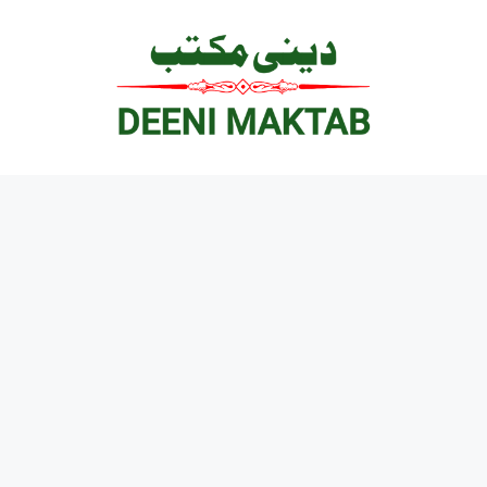
Ski
t
conten