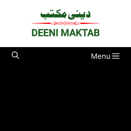
Ski
t
conten
Menu