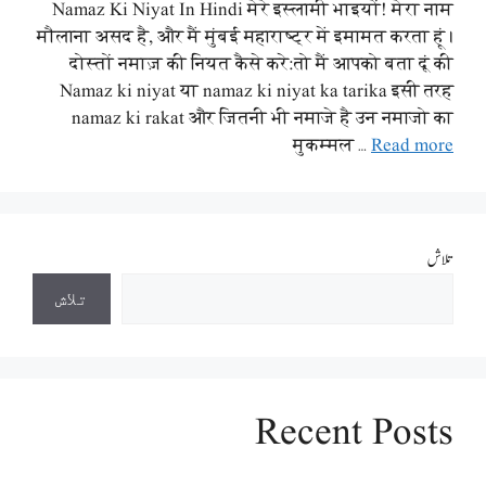
Namaz Ki Niyat In Hindi मेरे इस्लामी भाइयों! मेरा नाम
मौलाना असद है, और मैं मुंबई महाराष्ट्र में इमामत करता हूं।
दोस्तों नमाज़ की नियत कैसे करे:तो मैं आपको बता दूं की
Namaz ki niyat या namaz ki niyat ka tarika इसी तरह
namaz ki rakat और जितनी भी नमाजे है उन नमाजो का
मुकम्मल …
Read more
تلاش
تلاش
Recent Posts