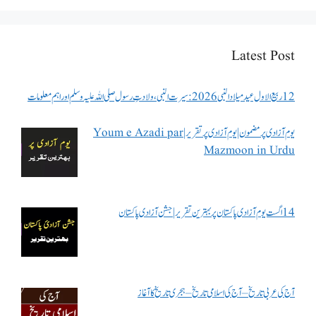
Latest Post
12 ربیع الاول عید میلاد النبی 2026: سیرت النبی، ولادتِ رسول صلی اللہ علیہ وسلم اور اہم معلومات
یوم آزادی پر مضمون | یوم آزادی پر تقریر | Youm e Azadi par
Mazmoon in Urdu
14 اگست یوم آزادی پاکستان پر بہترین تقریر | جشن آزادی پاکستان
آج کی عربی تاریخ – آج کی اسلامی تاریخ – ہجری تاریخ کا آغاز