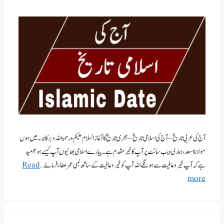
آج کی عربی تاریخ – آج کی اسلامی تاریخ – ہجری تاریخ کا آغاز السلام علیکم ورحمۃ اللہ وبرکاتہ۔ میں ہوں
مولانا اسعد،ہماری ویب سائٹ پر آپ کا خیر مقدم ہے۔پیارے اسلامی بھائیوں آپ کیسے ہو؟ امید
ہے کہ آپ خیر وعافیت سے ہونگے اللہ آپ کو خیر وعافیت کے ساتھ لمبی عمر عطاء فرمائے …
Read
more