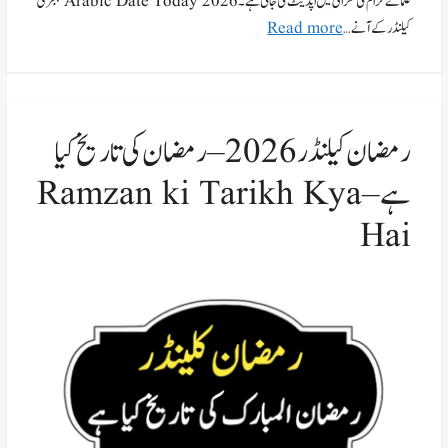
علمائے کرام کی نگرانی میں اپڈیٹ کی جاتی ہے۔ Arabic Date Today 2026 ہجری
کیلنڈرکے آنے …
Read more
رمضان کیلنڈر 2026 – رمضان کی تاریخ کیا
ہے – Ramzan ki Tarikh Kya
Hai