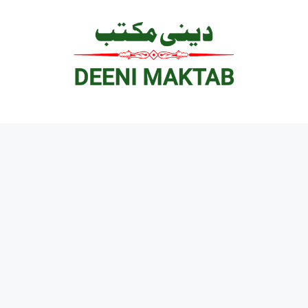
Ski
t
conten