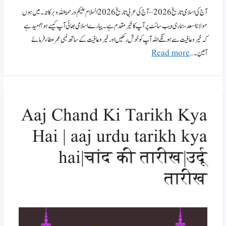
آج کی اسلامی تاریخ 2026 – آج کی عربی تاریخ 2026 السلام علیکم ورحمۃ اللہ وبرکاتہ۔ میں ہوں
مولانا اسعد،ہماری ویب سائٹ پر آپ کا خیر مقدم ہے۔پیارے اسلامی بھائی آپ کیسے ہو؟ امید ہے
کہ خیر وعافیت سے ہونگے اللہ آپ کو خوش رکھیں اور خیر وعافیت کے ساتھ لمبی عمر عطاء فرمائے
آمین۔ …
Read more
Aaj Chand Ki Tarikh Kya
Hai | aaj urdu tarikh kya
hai|चांद की तारीख|उर्दू
तारीख