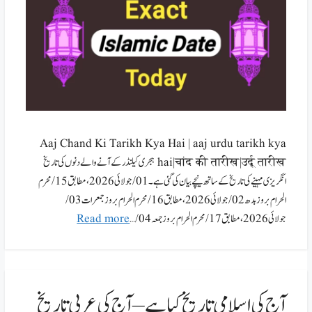
Aaj Chand Ki Tarikh Kya Hai | aaj urdu tarikh kya
hai|चांद की तारीख|उर्दू तारीख ہجری کیلنڈرکے آنے والے دنوں کی تاریخ
انگریزی مہینے کی تاریخ کے ساتھ نیچے بیان کی گئی ہے۔ 01/ جولائی 2026،مطابق 15/محرم
الحرام بروز بدھ 02/ جولائی 2026،مطابق 16/محرم الحرام بروز جمعرات 03/
جولائی 2026،مطابق 17/محرم الحرام بروز جمعہ 04/ …
Read more
آج کی اسلامی تاریخ کیا ہے – آج کی عربی تاریخ