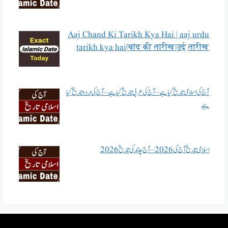
Aaj Chand Ki Tarikh Kya Hai | aaj urdu
tarikh kya hai|चांद की तारीख|उर्दू तारीख
آج کی اسلامی تاریخ کیا ہے – آج کی عربی تاریخ کیا ہے – آج کی اردو تاریخ کیا
ہے
اسلامی تاریخ آج کی 2026 – آج چاند کی تاریخ 2026