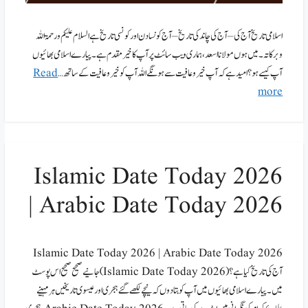
اسلامی تاریخ آج کی – آج کی چاند کی تاریخ – آج کونسا دن اور کونسی تاریخ ہے السلام علیکم ورحمۃ اللہ
وبرکاتہ۔ میں ہوں مولانا اسعد،ہماری ویب سائٹ پر آپ کا خیر مقدم ہے۔پیارے اسلامی بھائیوں
آپ کیسے ہو؟ امید ہے کہ آپ خیر وعافیت سے ہونگے اللہ آپ کو خیر وعافیت کے ساتھ …
Read
more
Islamic Date Today 2026
| Arabic Date Today 2026
Islamic Date Today 2026 | Arabic Date Today 2026
آج کی تاریخ کیا ہے؟ (Islamic Date Today 2026) جانیےصحیح صحیح اس پوسٹ
میں۔ پیارے اسلامی بھائیوں میں آپ کو بتادوں کہ نیچے لکھے گئے ہجری اور عیسوی تاریخیں ہر مہینے