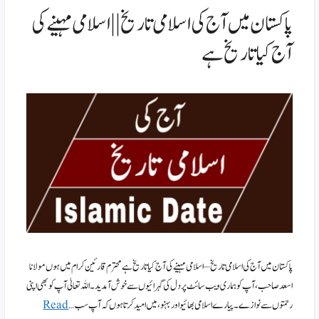
پاکستان میں آج کی اسلامی تاریخ || اسلامی مہینے کی
آج کیا تاریخ ہے
پاکستان میں آج کی اسلامی تاریخ – اسلامی مہینے کی آج کیا تاریخ ہے محترم قارئین کرام میں ہوں مولانا
اسعد صاحب، آپ کو ہماری ویب سائٹ پر دل کی گہرائیوں سے خوش آمدید۔ اللہ تعالیٰ آپ کو بھی اپنی
رحمتوں سے نوازے۔ پیارے اسلامی بھائیو اور بہنو، میں امید کرتا ہوں کہ آپ سب …
Read