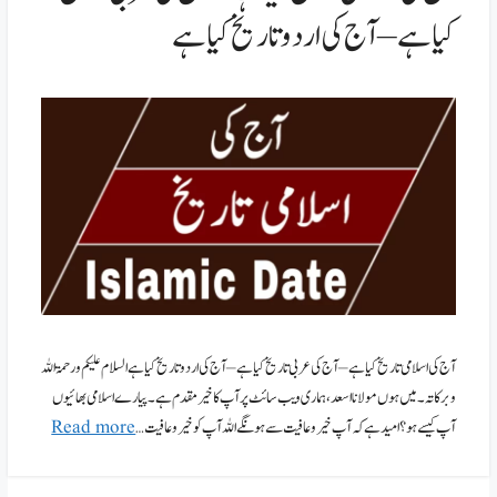
کیا ہے – آج کی اردو تاریخ کیا ہے
آج کی اسلامی تاریخ کیا ہے – آج کی عربی تاریخ کیا ہے – آج کی اردو تاریخ کیا ہے السلام علیکم ورحمۃ اللہ
وبرکاتہ۔ میں ہوں مولانا اسعد،ہماری ویب سائٹ پر آپ کا خیر مقدم ہے۔پیارے اسلامی بھائیوں
آپ کیسے ہو؟ امید ہے کہ آپ خیر وعافیت سے ہونگے اللہ آپ کو خیر وعافیت …
Read more