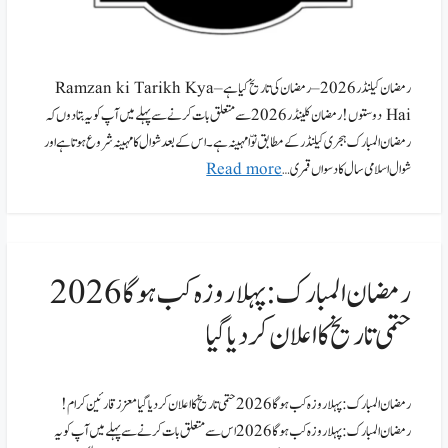
رمضان کیلنڈر 2026 – رمضان کی تاریخ کیا ہے – Ramzan ki Tarikh Kya
Hai دوستوں! رمضان کلینڈر 2026 سے متعلق بات کرنے سے پہلے میں آپ کو یہ بتادوں کہ
رمضان المبارک ہجری کیلنڈر کے مطابق نوّا مہینہ ہے۔اس کے بعد شوال کا مہینہ شروع ہوتا ہے اور
شوال اسلامی سال کا دسواں قمری …
Read more
رمضان المبارک : پہلا روزہ کب ہوگا 2026
حتمی تاریخ کا اعلان کردیا گیا
رمضان المبارک : پہلا روزہ کب ہوگا 2026 حتمی تاریخ کا اعلان کردیا گیا معزز قارئین کرام !
رمضان المبارک : پہلا روزہ کب ہوگا 2026 اس سے متعلق بات کرنے سے پہلے میں آپ کو یہ