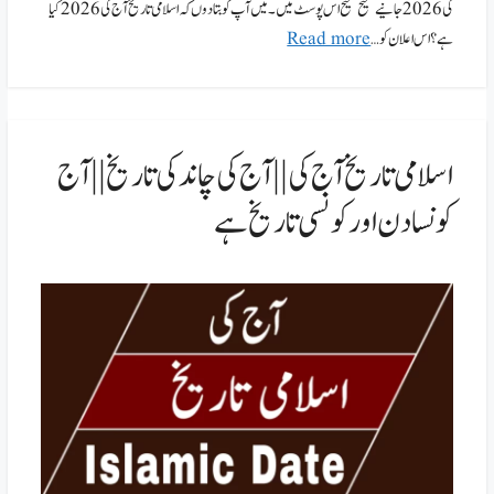
کی 2026 جانیےصحیح صحیح اس پوسٹ میں۔ میں آپ کو بتادوں کہ اسلامی تاریخ آج کی 2026 کیا
ہے؟ اس اعلان کو …
Read more
اسلامی تاریخ آج کی || آج کی چاند کی تاریخ || آج
کونسا دن اور کونسی تاریخ ہے