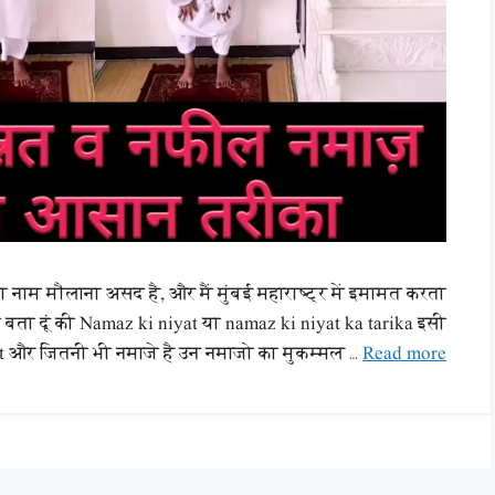
ा नाम मौलाना असद है, और मैं मुंबई महाराष्ट्र में इमामत करता
को बता दूं की Namaz ki niyat या namaz ki niyat ka tarika इसी
t और जितनी भी नमाजे है उन नमाजो का मुकम्मल …
Read more