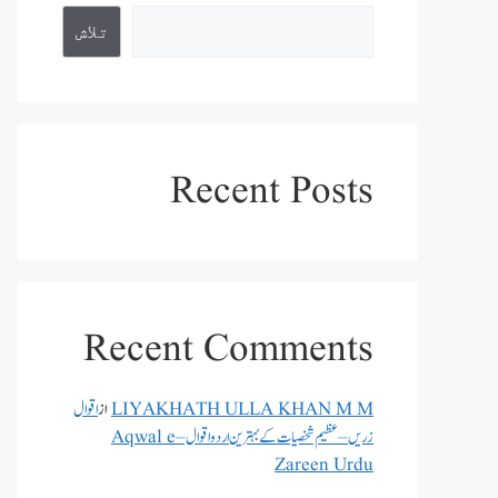
تلاش
Recent Posts
Recent Comments
LIYAKHATH ULLA KHAN M M
از
اقوال
زریں – عظیم شخصیات کے بہترین اردو اقوال – Aqwal e
Zareen Urdu