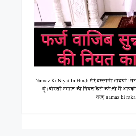
Namaz Ki Niyat In Hindi मेरे इस्लामी भाइयों! मेर
हूं। दोस्तों नमाज़ की नियत कैसे करे:तो मैं आप
तरह namaz ki raka