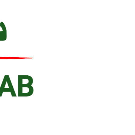
Ski
t
conten