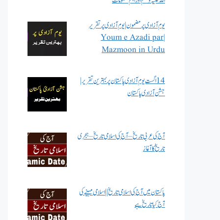
اللہ علیہ وسلم اور اہم معلومات
یوم آزادی پر مضمون | یوم آزادی پر تقریر
| Youm e Azadi par
Mazmoon in Urdu
14 اگست یوم آزادی پاکستان پر بہترین تقریر |
جشن آزادی پاکستان
آج کی عربی تاریخ – آج کی اسلامی تاریخ – ہجری
تاریخ کا آغاز
پاکستان میں آج کی اسلامی تاریخ || اسلامی مہینے کی
آج کیا تاریخ ہے