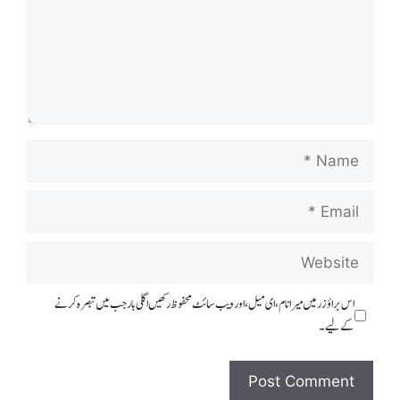
Name
Email
Website
اس براؤزر میں میرا نام، ای میل، اور ویب سائٹ محفوظ رکھیں اگلی بار جب میں تبصرہ کرنے
کےلیے۔