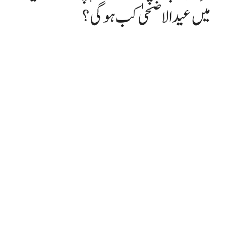
میں عیدالاضحیٰ کب ہوگی؟