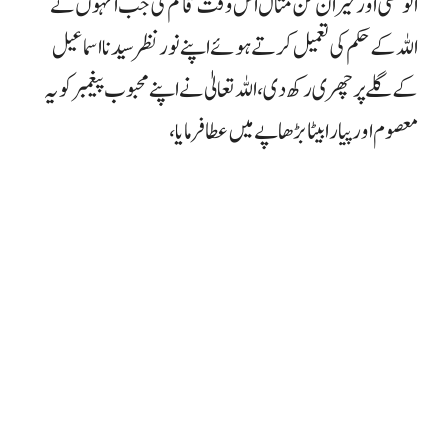
انوکھی اور حیران کن مثال اس وقت قائم کی جب انہوں نے
اللہ کے حکم کی تعمیل کرتے ہوئے اپنے نور نظر سید نا اسماعیل
کے گلے پر چھری رکھ دی، اللہ تعالیٰ نے اپنے محبوب پیغمبر کو یہ
معصوم اور پیارا بیٹا بڑھاپے میں عطا فرمایا ،