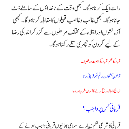
رات ایک کرنا ہو گا۔ کبھی وقت کے ناخداؤں کے سامنے ڈٹ
جانا ہو گا۔ کبھی غالب و غاصب قبیلوں کا مقابلہ کرنا ہو گا۔ کبھی
آزمائشوں اور ابتلاء کے مختلف مرحلوں سے گزر کر اللہ کی رضا
کے لیے گردن کو چھری تلے رکھنا ہوگا۔
قربانی کا حکم، قربانی کی اہمیت اور فضیلت
قرض یا کشتوں پر رقم لیکر قربانی کرنا
قربانی کا جانور ذبح کرنے کا آسان طریہ اور دعا
قربانی کس پر واجب؟
قربانی کا شرعی حکم:پیارے اسلامی بھائیوں قربانی واجب ہونے کے