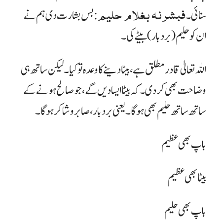
فبشرنه بغلام حليم
سنائی۔
: بس بشارت دی ہم نے
ان کو حلیم (بردبار) بیٹے کی۔
اللہ تعالیٰ قادر مطلق ہے، بیٹا دینے کا وعدہ تو کیا۔ لیکن ساتھ ہی
وضاحت بھی کر دی۔ کہ بیٹا ایسا دیں گے، جو صالح ہونے کے
ساتھ ساتھ حلیم بھی ہو گا۔ یعنی بردبار، صابر و شاکر ہوگا ۔
باپ بھی عظیم
بیٹا بھی عظیم
باپ بھی حلیم