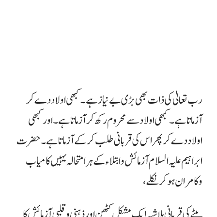
رب تعالیٰ کی ذات بھی بڑی بے نیاز ہے۔ کبھی اولاد دے کر
آزماتا ہے۔ کبھی اولاد سے محروم رکھ کر آزماتا ہے ۔ اور کبھی
اولاد دے کر پھر اس کی قربانی طلب کر کے آزماتا ہے۔ حضرت
ابراہیم علیہ السلام آزمائش و ابتلاء کے ہر امتحالہ یہیں کامیاب
وکامران ہو کر نکلے،
بیٹے کی قربانی بلا شبہ ایک مشکل کٹھن اور ذہنی و قلبی آزمائش کا