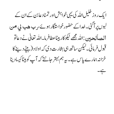
ایک روز خلیل اللہ کی یہی خواہش اور تمنا دعا بن کے ان کے
رب هب لي من
لبوں پر آگئی ۔ خدا کے حضور خواستگار ہوئے،
الصالحين
: اللہ مجھے نیکو کار بیٹا عطا فرما۔
اللہ تعالیٰ نے دعا تو
قبول فرمائی۔ لیکن ساتھ ہی بشارت دی کہ اولاد (بیٹے دینے کا
خزانہ ہمارے پاس ہے۔ یہ ہم بہتر جانتے کہ آپ کو بیٹا کیسا دینا
ہے۔