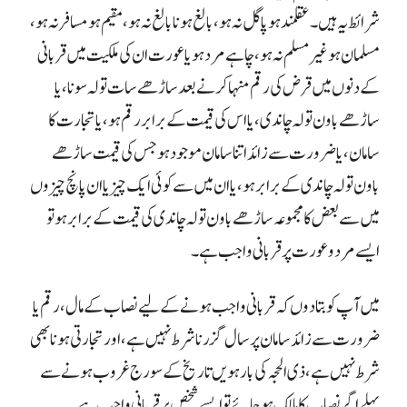
شرائط یہ ہیں ۔عقلمند ہو پاگل نہ ہو، بالغ ہو نابالغ نہ ہو ، مقیم ہو مسافر نہ ہو،
مسلمان ہو غیر مسلم نہ ہو، چاہے مرد ہو یا عورت ان کی ملکیت میں قربانی
کے دنوں میں قرض کی رقم منہا کرنے بعد ساڑھے سات تولہ سونا، یا
ساڑھے باون تولہ چاندی، یا اس کی قیمت کے برابر رقم ہو، یا تجارت کا
سامان، یا ضرورت سےزائد اتنا سامان موجود ہو جس کی قیمت ساڑھے
باون تولہ چاندی کے برابر ہو، یا ان میں سے کوئی ایک چیز یا ان پانچ چیزوں
میں سے بعض کا مجموعہ ساڑھے باون تولہ چاندی کی قیمت کے برابر ہوتو
ایسے مرد وعورت پر قربانی واجب ہے۔
میں آپ کو بتادوں کہ قربانی واجب ہونے کے لیے نصاب کے مال ، رقم یا
ضرورت سے زائد سامان پر سال گزرنا شرط نہیں ہے، اور تجارتی ہونا بھی
شرط نہیں ہے، ذی الحجہ کی بارہویں تاریخ کے سورج غروب ہونے سے
پہلے اگر نصاب کا مالک ہوجائے تو ایسے شخص پر قربانی واجب ہے۔