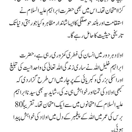
کڑا امتحان تھا۔ اس میں بھی حضرت ابراہیم علیہ السلام نے
استقامت اور بلند حوصلگی کا ایسا شاندار مظاہرہ کیا جو رہتی دنیا تک
تاریخی حیثیت کا حامل رہے گا ۔
اولاد ہر دور میں انسان کی فطری کمزوری رہی ہے ، حضرت
ابراہیم خلیل اللہ نے ساری زندگی اللہ تعالیٰ کی واحدانیت کی تبلیغ
اور اسکی بزرگی و کبریائی کے پر چار میں اس طرح گزار دی کہ
کبھی اولاد کی تمنا اور خواہش ہی نہ کی، شاید یہ بھی سیدنا ابراہیم
علیہ السلام کے امتحانوں میں سے ایک امتحان تھا۔ تقریباً 80
برس کی عمر میں اللہ کے پیغمبر کے دل میں اولاد کی خواہش پیدا
ہوئی ۔