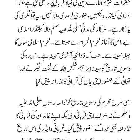
حضرات محترم ہمارے دین کی بنیاد قربانی پر رکھی گئی ہے،
ذرا
اسلامی کیلنڈر دیکھیں، جنوری فروری والا نہیں، یہ توانگری کی
یاد گار ہے۔ سرکار مکی مدنی صلی للہ علیہ سلم والا کیلنڈر اسلامی
ہے، اس کا آغاز محرم الحرام سے ہوتا ہے ۔محرم اسلامی سال کا
پہلا مہینہ ہے ۔ جب کہ ذو الحجہ آخری مہینہ ہے۔ اس ماہ کی
دسویں تاریخ کو سیدنا ابراہیم خلیل اللہ کے لخت جگر نے خدا
تعالیٰ کے حضور اپنی جان کی قربانی کا نذرانہ پیش کیا
اسی طرح محرم کی دسویں تاریخ کو نواسہ رسول صلی اللہ علیہ
وسلم نے نہ صرف اپنی قربانی دی بلکہ اپنے خاندان کی قربانی
کا
نذرانہ بھی خدا کے حضور پیش کیا۔
قربانی وایثار کی اس تاریخ