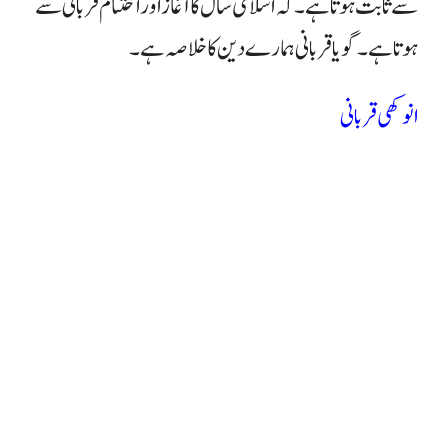
سے ثابت ہوتا ہے۔ کہ اسلامی سال کا آغاز اور اختتام قربانی سے
ہوتا ہے۔ گویا قربانی ہمارے دین کا خلاصہ ہے۔
انوکھی قربانی