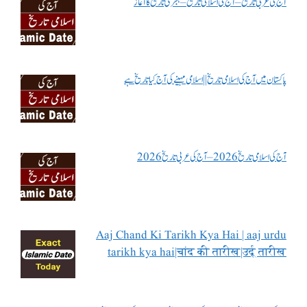
آج کی عربی تاریخ – آج کی اسلامی تاریخ – ہجری تاریخ کا آغاز
پاکستان میں آج کی اسلامی تاریخ || اسلامی مہینے کی آج کیا تاریخ ہے
آج کی اسلامی تاریخ 2026 – آج کی عربی تاریخ 2026
Aaj Chand Ki Tarikh Kya Hai | aaj urdu
tarikh kya hai|चांद की तारीख|उर्दू तारीख