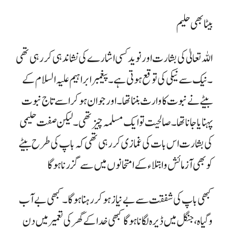
بیٹا بھی حلیم
اللہ تعالیٰ کی بشارت اور نوید کسی اشارے کی نشاندہی کر رہی تھی
۔ نیک سے نیکی کی توقع ہوتی ہے۔ پیغمبر ابراہیم علیہ السلام کے
بیٹے نے نبوت کا وارث بننا تھا ۔ اور جوان ہو کر اسے تاج نبوت
پہنایا جانا تھا۔ صالحیت تو ایک مسلمہ چیز تھی ۔ لیکن صفت حلیمی
کی بشارت اس بات کی غمازی کر رہی تھی کہ باپ کی طرح بیٹے
کو بھی آزمائش وابتلاء کے امتحانوں میں سے گزرنا ہوگا
کبھی باپ کی شفقت سے بے نیاز ہو کر رہنا ہوگا۔ کبھی بے آب
وگیاہ ، جنگل میں ڈیرہ لگانا ہوگا کبھی خدا کے گھر کی تعمیر میں دن