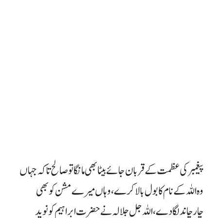
پیغمبر کی عظمت کے قربان جائے بیٹا بھی مانگا تو صالح تاکہ جہاں
وہ اللہ کے نام کا بول بالا کرے ، وہاں میرے مشن کو بھی
چار
چاند لگا دے، اللہ جل جلالہ نے حضرت ابراہیم کو نوید