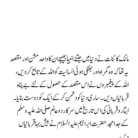
مالک کائنات نے دنیا میں جتنے انبیا بھیجے ان کا واحد مشن اور مقصد
یہ تھا کہ وہ گمراہ اور بھٹکی ہوئی انسانیت کو اللہ کے تابع کر دیں،
اللہ کے پیغمبروں نے اس مقصد کے حصول کے لئے بے پناہ
قربانیاں دیں۔ ساری دنیا کو دشمن کر کے ایک کو دوست بنایا۔
ایثار و قربانی کی اس تاریخ میں سرکار دو عالم صلی اللہ علیہ وسلم
کے جد امجد حضرت ابراہیم علیہ السلام نے بیش بہا قربانیاں
دیں۔