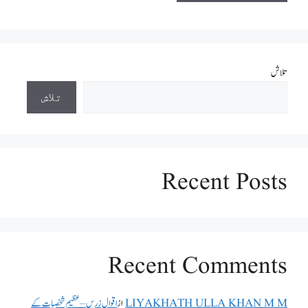
تلاش
تلاش
Recent Posts
Recent Comments
LIYAKHATH ULLA KHAN M M
از
اقوال زریں – عظیم شخصیات کے