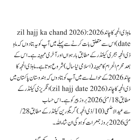
ماہِ ذی الحجہ کا چاند 2026: (zil hajj ka chand 2026
date
)
اس سے متعلق بات کرنے سے پہلے میں آپ کو یہ بتادوں کہ ماہِ
ذی الحجہ ہجری کیلنڈر کے مطابق بارہواں اور آخری مہینہ ہے۔اس کے
بعد محرم الحرام کا مہینہ (اسلامی نیاسال) شروع ہوتا ہے ۔ماہِ ذی الحجہ کا
چاند 2026
کے حوالے سے میں آپ کو بتا دوں کہ ہندوستان پاکستان میں
ذی الحجہ کا چاند (zil hajj date 2026
) انگریزی کیلنڈر کے
مطابق 18/ مئی 2026 بروز پیر کوہے۔ اس حساب
سے
عیدالاضحی
(10/ذی الحجہ) گریگورین کیلنڈر کے مطابق 28/
مئی 2026 بروز جمعرات کو ہوگی ان شاء اللہ۔