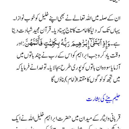
ان کے صلہ میں اللہ تعالے نے بھی اپنے خلیل کو خوب نوازا۔
یہاں تک کہ دنیا کا امامت کا تاج پہنا دیا ۔ قرآن مجید شہادت دیتا
وَإِذِ ٱبْتَلَىٰٓ إِبْرَٰهِیمَ رَبُّهُ بِكَلِمَٰتٍ فَأَتَمَّهُنَّ
ہے ۔
: اور
وقت یاد کرو جب ابراہیم کو اس کے رب نے چند باتوں میں
آزمایا سو وہ ان باتوں کو پوری طرح بجالایا ۔ تو خدا نے فرمایا کہ
میں تجھ کو لوگوں کا مقتدا (امام) بناؤں گا
حلیم بیٹے کی بشارت
قربانی وایثار کےمیدان میں حضرت ابراہیم خلیل اللہ نے ایک