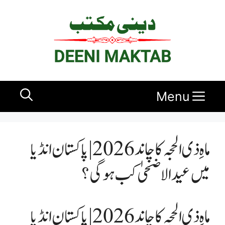
Ski
t
conten
Menu
ماہِ ذی الحجہ کا چاند 2026 | پاکستان انڈیا
میں عیدالاضحیٰ کب ہوگی؟
ماہِ ذی الحجہ کا چاند 2026 | پاکستان انڈیا