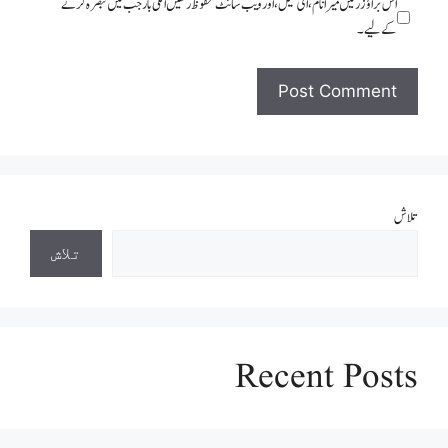
اس براؤزر میں میرا نام، ای میل، اور ویب سائٹ محفوظ رکھیں اگلی بار جب میں تبصرہ کرنے
کےلیے۔
تلاش
تلاش
Recent Posts