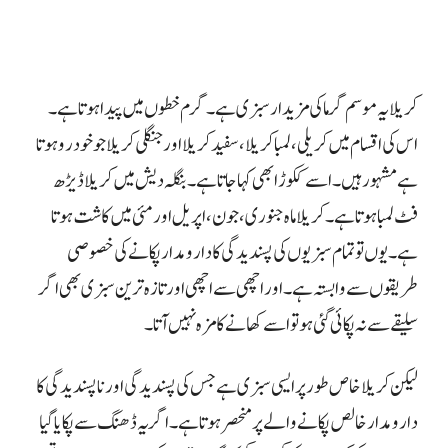
کریلا یہ موسم گرما کی مزیدار سبزی ہے۔ گرم خطوں میں پیدا ہوتا ہے۔
اس کی اقسام میں کریلی، لمبا کریلا،سفید کریلا اور جنگلی کریلا جو خود رو ہوتا
ہے مشہور ہیں۔
اسے ککوڑا بھی کہا جاتا ہے۔بنگلہ دیش میں کریلا ڈیڑھ
فٹ لمبا ہوتا ہے۔ کریلا ماہ جنوری، جون، اپریل اور مئی میں کاشت ہوتا
ہے۔
یوں تو تمام سبزیوں کی پسندیدگی کا دارومدار پکانے کی خصوصی
طریقوں سے وابستہ ہے۔ اور اچھی سے اچھی اور تازہ
ترین سبزی بھی اگر
سلیقے سے نہ پکائی گئی ہو تو اسے کھانے کا مزہ نہیں آتا۔
لیکن کریلا خاص طور پر ایسی سبزی ہے جس کی پسندیدگی اور ناپسندیدگی کا
دارومدار خالص پکانے والے پر منحصر ہوتا ہے۔
اگر یہ ڈھنگ سے پکایا گیا