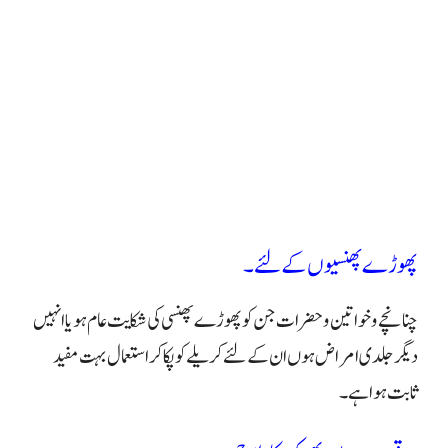
پھوڑے پھنسیوں کے لئے۔
چنانچے و خواتین و حضرات جن کو پھوڑے پھنسی کی شکایت عام ہو یا انہیں
دیگر جلدی امراض ہوں ان کے لئے کریلے کو پکا کر استعمال بہت مفید
ثابت ہوا ہے۔