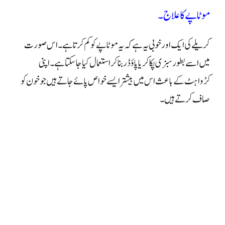
موٹاپے کا علاج۔
کریلے کی ایک اور خوبی یہ ہے کہ یہ موٹاپے کو کم کرتا ہے۔ اس صورت
میں اسے بطور سبزی پکا کر یا پاؤڈر بنا کر استعمال کیا جا سکتا ہے۔ اپنی
کڑواہٹ کے باعث اس میں بیشتر ایسے خواص پائے جاتے ہیں جو خون کو
صاف کرتے ہیں۔