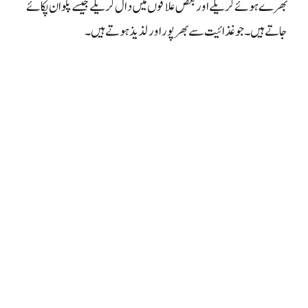
بھرے ہوئے کریلے اور بعض علاقوں میں دال کریلے جیسے پکوان پکائے
جاتے ہیں۔ جو غذائیت سے بھرپور اور لذیذ ہوتے ہیں۔