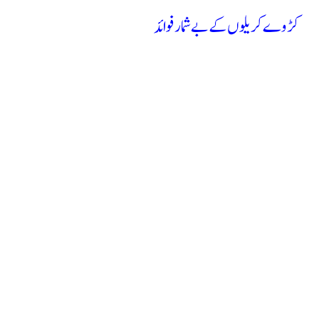
کڑوے کریلوں کے بے شمار فوائد