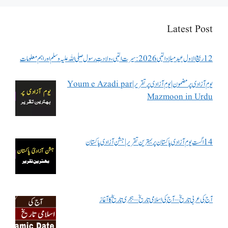
Latest Post
12 ربیع الاول عید میلاد النبی 2026: سیرت النبی، ولادتِ رسول صلی اللہ علیہ وسلم اور اہم معلومات
یوم آزادی پر مضمون | یوم آزادی پر تقریر | Youm e Azadi par
Mazmoon in Urdu
14 اگست یوم آزادی پاکستان پر بہترین تقریر | جشن آزادی پاکستان
آج کی عربی تاریخ – آج کی اسلامی تاریخ – ہجری تاریخ کا آغاز