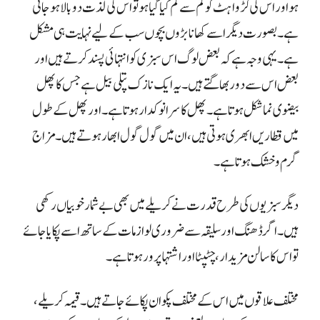
ہو اور اس کی کڑواہٹ کو کم سے کم کیا گیا ہو تو اس کی لذت دوبالا ہو جاتی
ہے۔
بصورت دیگر اسے کھانا بڑوں بچوں سب کے لیے نہایت ہی مشکل
ہے۔ یہی وجہ ہے کہ بعض لوگ اس سبزی کو انتہائی پسند کرتے ہیں اور
بعض اس سے دور بھاگتے ہیں۔
یہ ایک نازک پتلی بیل ہے جس کا پھل
بیضوی نما شکل ہوتا ہے۔ پھل کا سرا نوکدار ہوتا ہے۔ اور پھل کے طول
میں قطاریں ابھری ہوتی ہیں، ان میں گول گول ابھار ہوتے ہیں۔ مزاج
گرم و خشک ہوتا ہے۔
دیگر سبزیوں کی طرح قدرت نے کریلے میں بھی بے شمار خوبیاں رکھی
ہیں۔
اگر ڈھنگ اور سلیقہ سے ضروری لوازمات کے ساتھ اسے پکایا جائے
تو اس کا سالن مزیدار، چٹپٹا اور اشتہا پرور ہوتا ہے۔
مختلف علاقوں میں اس کے مختلف پکوان پکائے جاتے ہیں۔ قیمہ کریلے،