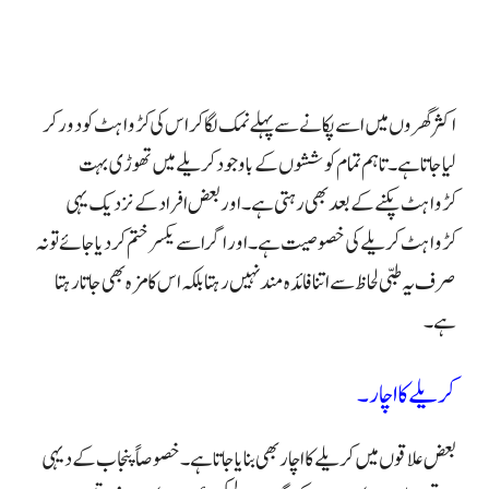
اکثر گھروں میں اسے پکانے سے پہلے نمک لگا کر اس کی کڑواہٹ کو دور کر
لیا جاتا ہے۔
تاہم تمام کوششوں کے باوجود کریلے میں تھوڑی بہت
کڑواہٹ پکنے کے بعد بھی رہتی ہے۔
اور بعض افراد کے نزدیک یہی
کڑواہٹ کریلے کی خصوصیت ہے۔
اور اگر اسے یکسر ختم کر دیا جائے تو نہ
صرف یہ طبی لحاظ سے اتنا فائدہ مند نہیں رہتا بلکہ اس کا مزہ بھی جاتا رہتا
ہے۔
کریلے کا اچار۔
بعض علاقوں میں کریلے کا اچار بھی بنایا جاتا ہے۔خصوصاً پنجاب کے دیہی