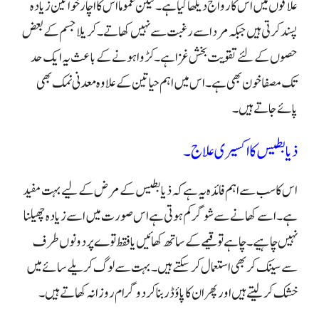
علاقوں میں اس کا رواج دیکھا گیاہے۔
لیکن عموما اس کا اچار خواتین زیادہ
پسند کرتی ہیں جبکہ مرد اسے رغبت سے نہیں کھاتے۔
کریلا جسم کے بعض
حصوں کے لئے تقویت بخش غزا ہے۔ کڑوا ہونے کے باعث یہ ایک حد
تک مصفا خون بھی ہے۔ اس میں اہم حیاتین کے علاوہ معدنی نمک بھی
پائے جاتے ہیں۔
ذیابطیس کا اکسیری علاج۔
اس کا سب سے اہم فائدہ یہ ہے کہ ذیابطیس کے مرض کے لیے بہت مفید
ہے۔
اسے کھانے سے شوگر کم ہوتی ہے اس صورت میں اسے زیادہ چھیلنا
نہیں چاہیے۔
چاہے تو قیمے کے ساتھ کھائیں یا فقط توے پردونوں طرف
سے سینک کر بھی استعمال کرسکتے ہیں۔
بہت سے لوگ کریلے سائے میں
خشک کر لیتے ہیں اور پھر ان کا پاؤڈر بنا کر دو گرام روزانہ کھاتے ہیں۔