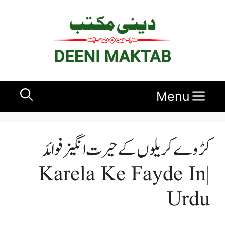
Ski
t
conten
Menu
کڑوے کریلوں کے حیرت انگیز فوائد
| Karela Ke Fayde In
Urdu