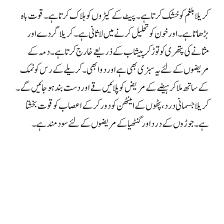
کریلا بلغم کو خشک کرتا ہے۔ پیٹ کے کیڑوں کو ہلاک کرتا ہے۔ قوت باہ
بڑھاتا ہے۔ اور خون کو تحلیل کرنے میں لاثانی ہے۔
کریلا گردے اور
مثانے کی پتھری کو توڑ کر پیشاب کے ذریعے خارج کرتا ہے۔ دمہ کے
مریضوں کے لئے یہ سبزی بھی ہے اور دوا بھی۔
کریلے کے رس کو نمک
کے ساتھ ملا کر ہیضے کے مریض کو پلائیں قے اور دست بند ہو جائیں گے۔
کریلا جسمانی درد، پٹھوں کے اینٹھن کو دور کرکے اعصاب کو قوت بخشتا
ہے۔ جوڑوں کے درد اور گنٹھیا کے مریضوں کے لئے سود مند ہے۔