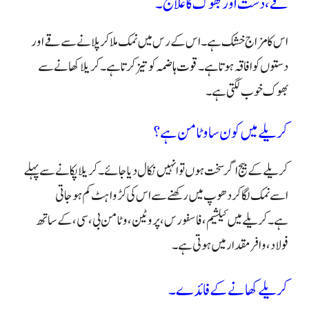
قے، دست اور بھوک کا علاج۔
اس کا مزاج خشک ہے۔ اس کے رس میں نمک ملا کر پلانے سے قے اور
دستوں کو افاقہ ہوتا ہے۔ قوت ہاضمہ کو تیز کرتا ہے۔ کریلا کھانے سے
بھوک خوب لگتی ہے۔
کریلے میں کون سا وٹامن ہے؟
کریلے کے بیج اگر سخت ہوں تو انہیں نکال دیا جائے۔ کریلا پکانے سے پہلے
اسے نمک لگا کر دھو پ میں رکھنے سے اس کی کڑواہٹ کم ہوجاتی
ہے۔
کریلے میں کیلشیم، فاسفورس، پروٹین، وٹامن بی، سی، کے ساتھ
فولاد، وافر مقدار میں ہوتی ہے۔
کریلے کھانے کے فائدے۔