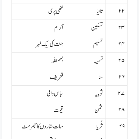
۲۲
تانیا
ننھی پری
۲۳
تسکین
آرام
۲۴
تسنیم
جنت کی ایک نہر
۲۵
تسمیہ
بسم اللہ
۲۶
سنا
تعریف
۲۷
ثوبیہ
لباس والی
۲۸
ثمن
قیمت
۲۹
ثُریا
سات ستاروں کا جھرمٹ