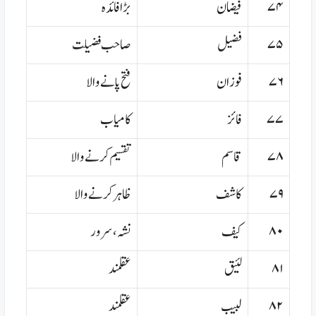
۷۴
فیضان
بڑا فائدہ
۷۵
فضیل
صاحب فضیلت
۷۶
فوزان
فتح پانے والا
۷۷
فائز
کامیاب
۷۸
قاسم
تقسیم کرنے والا
۷۹
کاشف
ظاہر کرنے والا
۸۰
کیف
نشہ،سرور
۸۱
لئیق
عقلمند
۸۲
لبیب
عقلمند