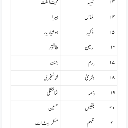
۱۳
انیسہ
محبت الفت
۱۴
الماس
ہیرا
۱۵
اذکیہ
ہوشیار یار
۱۶
ارمین
طاقتور
۱۷
اِرم
جنت
۱۸
بشریٰ
خوشخبری
۱۹
بِسمہ
شائستگی
۲۰
بلقیس
حسین
۲۱
تبسم
مسکراہٹ اٹ