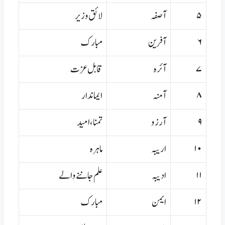
۵
آصفہ
لائق وزیر
۶
آفرین
مبارک
۷
آئرہ
قابل عزت
۸
آمنہ
ایماندار
۹
آرزو
تمنا،امید
۱۰
اریبہ
ماہرہ
۱۱
ادیبہ
علم جاننے والے
۱۲
ایمن
مبارک