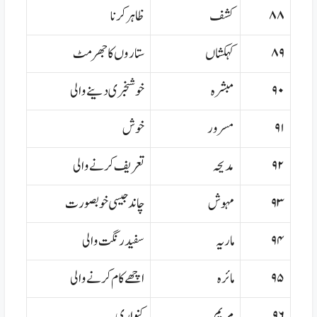
۸۸
کشف
ظاہر کرنا
۸۹
کہکشاں
ستاروں کا جھرمٹ
۹۰
مبشرہ
خوشخبری دینے والی
۹۱
مسرور
خوش
۹۲
مدیحہ
تعریف کرنے والی
۹۳
مہوش
چاند جیسی خوبصورت
۹۴
ماریہ
سفید رنگت والی
۹۵
مائرہ
اچھے کام کرنے والی
۹۶
مریم
کنواری