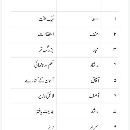
۱
اسعد
نیک بخت
۲
احنف
استقامت
۳
امجد
بزرگ تر
۴
ارشاد
حکم،رہنمائی
۵
آفاق
آسمان کے کنارے
۶
آصف
لائق وزیر
۷
ارشد
ہدایت یافتہ
۸
اسرار
راز