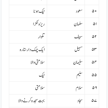
۵۰
سعود
نیک ہونا
۵۱
سلمان
ریزہ ٹکڑا
۵۲
سیف
تلوار
۵۳
سہیل
ایک چمک دار ستارہ
۵۴
سلیمان
سلامتی والا
۵۵
سلیم
نیک
۵۶
سلام
سلامتی
۵۷
سجاد
بہت سجدہ کرنے والا