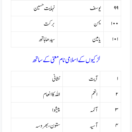
۹۹
یوسف
نہایت حسین
۱۰۰
یمن
برکت
۱۰۱
یامین
سیدھا ہاتھ
لڑکیوں کے اسلامی نام معنی کے ساتھ
۱
آیت
نشانی
۲
انعم
اللہ کا انعام
۳
آئمہ
پیشوا
۴
آسیہ
ستون،بھروسہ