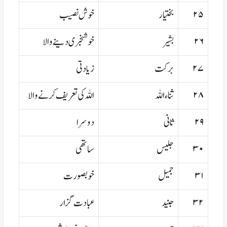
۲۵
بختیار
خوش نصیب
۲۶
بشیر
خوشخبری دینے والا
۲۷
برکت
زیادتی
۲۸
ثناءاللہ
اللہ کی تعریف کرنے والا
۲۹
ثانی
دوسرا
۳۰
جلیس
ساتھی
۳۱
جمیل
خوبصورت
۳۲
جنید
عبادت گزار