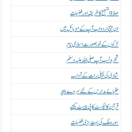
صلاۃ التسبیح کا طریقہ اور فضیلت
ان پیج اردو اب آپ کے موبائل میں
لڑکوں کے خوبصورت اسلامی نام
شجرہ نسب آپ صلی اللہ علیہ وسلم
شادی کی پہلی رات کے آداب
طلبائے مدارس کے لئے سروے پیپر
قرآن کا ٹیکسٹ کاپی پیسٹ کیجیے
سورہ ملک کی بہت بڑی فضیلت