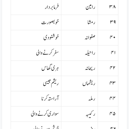
۳۸
رامین
فرمابردار
۳۹
رمشا
خوبصورت
۴۰
صفوانہ
خوشنودی
۴۱
راحیلہ
سفر کرنے والی
۴۲
ریحانہ
ہری گھاس
۴۳
ریشماں
ریشم جیسی
۴۴
رملہ
آراستہ کرنا
۴۵
رکیبہ
سواری کرنے والی