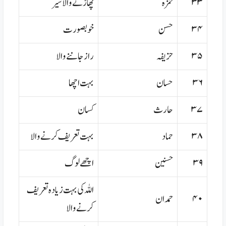
۳۳
حمزہ
پھاڑنے والا شیر
۳۴
حسن
خوبصورت
۳۵
حزیفہ
راز جاننے والا
۳۶
حسان
بہت اچھا
۳۷
حارث
کسان
۳۸
حماد
بہت تعریف کرنے والا
۳۹
حسنین
اچھے لوگ
اللہ کی بہت زیادہ تعریف
۴۰
حمدان
کرنے والا