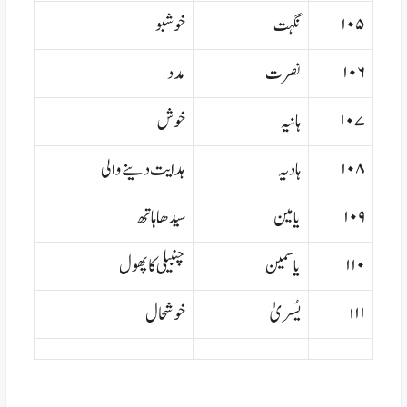
۱۰۵
نگہت
خوشبو
۱۰۶
نصرت
مدد
۱۰۷
ہانیہ
خوش
۱۰۸
ہادیہ
ہدایت دینے والی
۱۰۹
یامین
سیدھا ہاتھ
۱۱۰
یاسمین
چنبیلی کا پھول
۱۱۱
یُسریٰ
خوشحال