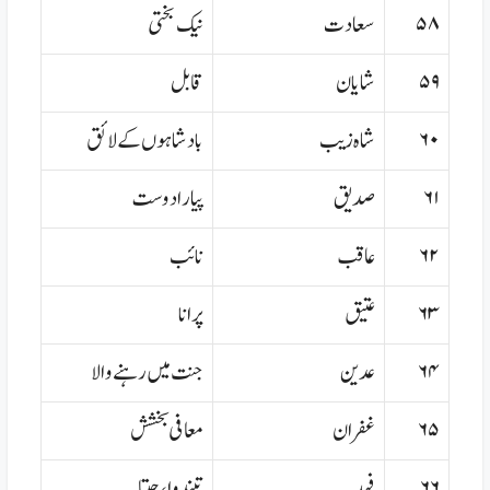
۵۸
سعادت
نیک بختی
۵۹
شایان
قابل
۶۰
شاہ زیب
بادشاہوں کے لائق
۶۱
صدیق
پیارا دوست
۶۲
عاقب
نائب
۶۳
عتیق
پرانا
۶۴
عدین
جنت میں رہنے والا
۶۵
غفران
معافی بخشش
۶۶
فہد
تیندوا،چیتا