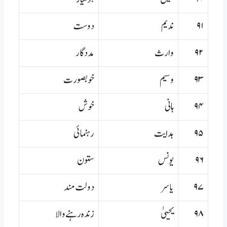
۹۱
ندیم
دوست
۹۲
وارث
مددگار
۹۳
وسیم
خوبصورت
۹۴
ہانی
خوش
۹۵
ہدایت
رہنمائی
۹۶
یونس
ستون
۹۷
یاسر
دولت مند
۹۸
یحییٰ
زندہ رہنے والا