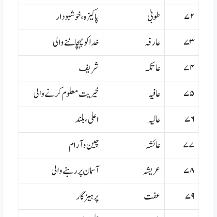
۷۲
طوبیٰ
پاکیزہ،خوشبودار
۷۳
عارفہ
خدا کو پہچاننے والی
۷۴
عاتکہ
شریف
۷۵
عافیہ
خیریت معلوم کرنے والی
۷۶
عالیہ
اعلی،بلند
۷۷
عائشہ
چین و آرام
۷۸
عریشہ
آسمان پر رہنے والی
۷۹
عفت
پرہیزگار