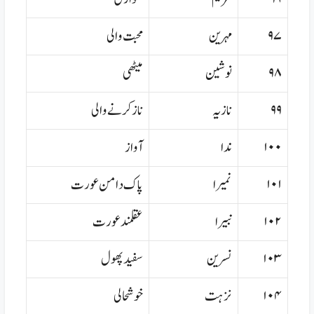
۹۷
مہرین
محبت والی
۹۸
نوشین
میٹھی
۹۹
نازیہ
ناز کرنے والی
۱۰۰
ندا
آواز
۱۰۱
نمیرا
پاک دامن عورت
۱۰۲
نبیرا
عقلمند عورت
۱۰۳
نسرین
سفید پھول
۱۰۴
نزہت
خوشحالی