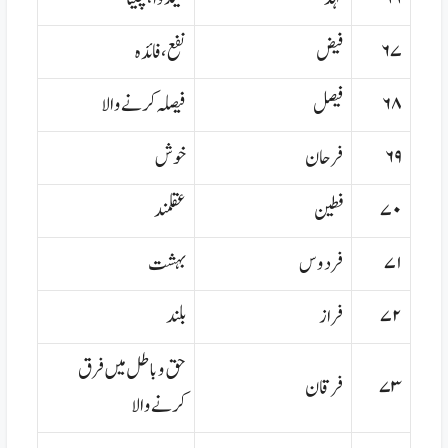
۶۷
فیض
نفع،فائدہ
۶۸
فیصل
فیصلہ کرنے والا
۶۹
فرحان
خوش
۷۰
فطین
عقلمند
۷۱
فردوس
بہشت
۷۲
فراز
بلند
حق و باطل میں فرق
۷۳
فرقان
کرنے والا