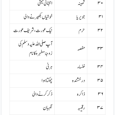
۳۰
ثمینہ
انتہائی قیمتی
۳۱
جویریا
خوشیاں بکھیرنے والی
۳۲
حرم
نیک عورت،شریف عورت
آپ صلی اللہ علیہ وسلم کی
۳۳
حفصہ
زوجۂ مطہرہ کا نام
۳۴
خنساء
ہرنی
۳۵
درخشندہ
چمکتا ہوا
۳۶
ذاکرہ
ذکر کرنے والی
۳۷
رقیبہ
نگہبان