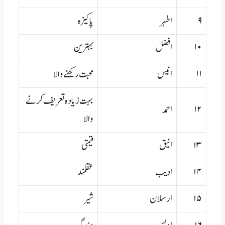
۹
اطہر
پاکیزہ
۱۰
افضل
بہترین
۱۱
انیس
محبت رکھنے والا
بہت زیادہ تعریف کرنے
۱۲
احمد
والا
۱۳
انیق
قیمتی
۱۴
ادیب
عقلمند
۱۵
ارسلان
شیر