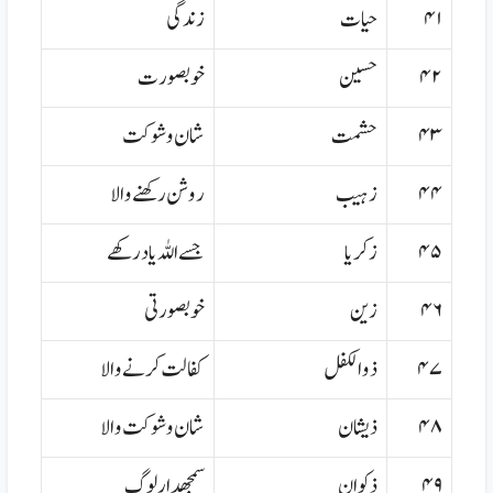
۴۱
حیات
زندگی
۴۲
حسین
خوبصورت
۴۳
حشمت
شان و شوکت
۴۴
زہیب
روشن رکھنے والا
۴۵
زکریا
جسے اللہ یاد رکھے
۴۶
زین
خوبصورتی
۴۷
ذوالکفل
کفالت کرنے والا
۴۸
ذیشان
شان و شوکت والا
۴۹
ذکوان
سمجھدار لوگ