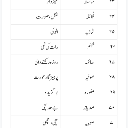
۶۳
شائستہ
تمیز دار
۶۴
شُمائلہ
شکل،صورت
۶۵
شاذیہ
انوکی
۶۶
شبنم
رات کی نمی
۶۷
صائمہ
روزہ رکھنے والی
۶۸
صوفیہ
پرہیز گار عورت
۶۹
صفورہ
برگزیدہ
۷۰
صدیقہ
بے حد سچی
۷۱
صوبیہ
سچی،اچھی