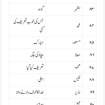
۸۳
مظہر
گواہ
جس کی خوب تعریف کی
۸۴
محمد
گئی
۸۵
مسعود
مبارک
۸۶
معاذ
بچاؤ کی جگہ
۸۷
محمود
تعریف کیا گیا
۸۸
نفیس
اعلی
۸۹
نذیر
خدا کا خوف دلانے والا
۹۰
نبیل
ہوشیار