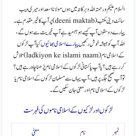
السلام علیکم ورحمتہ اللہ وبرکاتہ میں ہوں مولانا اسعد اور میری ویب
سائٹ دینی مکتب (deeni maktab) پر آپ کا خیر مقدم ہے۔
پیارے دوستوں آپ کیسے ہو؟ امید ہے آپ خیریت سے ہوں گے،
اللہ آپ کو ہمیشہ خوش رکھیں
پیارے اسلامی بھائیوں
کیا آپ لڑکوں
کے اسلامی نام( ladkiyon ke islami naam) تلاش
کر رہے ہیں؟ یا آپ پاکستانی لڑکوں کے اسلامی نام پڑھنا چاہ رہے ہیں؟
تو آپ صحیح جگہ پر ہیں، آپ یہاں سے مسلمان لڑکوں کے اسلامی نام یا
لڑکوں کے اسلامی نام اور معنی جان سکیں گے
۔
لڑکوں اور لڑکیوں کےاسلامی ناموں کی فہرست
نمبر
نام
مع