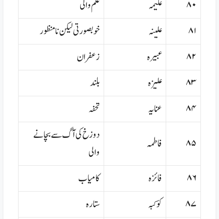
۸۰
علیمہ
علم والی
۸۱
علینہ
خوبصورتی لیکن نامنظور
۸۲
عبیرہ
زعفران
۸۳
علیزہ
بلند
۸۴
عنایہ
تحفہ
دوزخ کی آگ سے بچانے
۸۵
فاطمہ
والی
۸۶
فائزہ
کامیاب
۸۷
کوکبہ
ستارہ