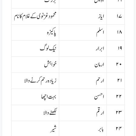
۱۶
اویس
بزرگ
۱۷
ایاز
محمود غزنوی کے غلام کا نام
۱۸
اسلم
پاکیزہ
۱۹
ابرار
نیک لوگ
۲۰
ارمان
خواہش
۲۱
ارحم
زیادہ رحم کرنے والا
۲۲
احسن
بہت اچھا
۲۳
ارقم
لکھنے والا
۲۴
بابر
شیر