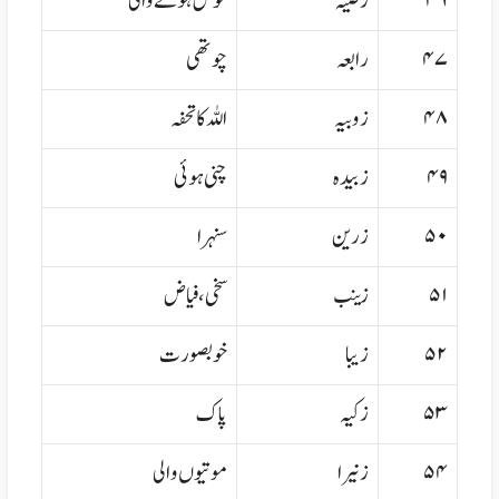
۴۶
رضیہ
خوش ہونے والی
۴۷
رابعہ
چوتھی
۴۸
زوبیہ
اللہ کا تحفہ
۴۹
زبیدہ
چنی ہوئی
۵۰
زرین
سنہرا
۵۱
زینب
سخی،فیاض
۵۲
زیبا
خوبصورت
۵۳
زکیہ
پاک
۵۴
زنیرا
موتیوں والی