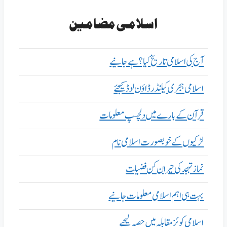
اسلامی مضامین
آج کی اسلامی تاریخ کیا؟ہے جانیے
اسلامی ہجری کیلنڈر ڈاؤن لوڈ کیجئے
قرآن کے بارے میں دلچسپ معلومات
لڑکیوں کے خوبصورت اسلامی نام
نماز تہجد کی حیران کن فضیلت
بہت ہی اہم اسلامی معلومات جانیے
اسلامی کوئز مقابلہ میں حصہ لیجیے