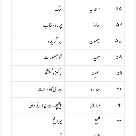
۵۵
سعدیہ
نیک
۵۶
سارا
پردہ،حجاب
۵۷
سیمون
برگزیدہ
۵۸
سمیہ
خوبصورت
۵۹
سمینہ
پاکیزہ گفتگو
۶۰
سدرہ
بیری کا درخت
۶۱
سائقہ
پیچھے سے چلانے والی
۶۲
شمع
چراغ