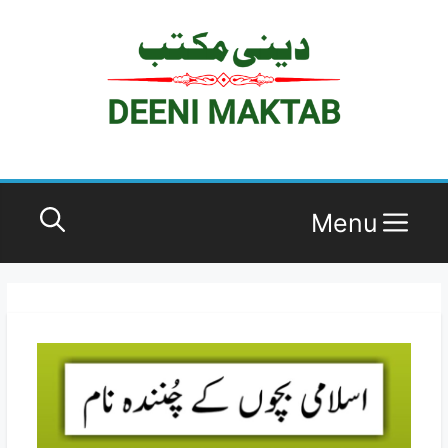
Ski
t
conten
Menu