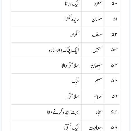
۵۰
سعود
نیک ہونا
۵۱
سلمان
ریزہ ٹکڑا
۵۲
سیف
تلوار
۵۳
سہیل
ایک چمک دار ستارہ
۵۴
سلیمان
سلامتی والا
۵۵
سلیم
نیک
۵۶
سلام
سلامتی
۵۷
سجاد
بہت سجدہ کرنے والا
۵۸
سعادت
نیک بختی