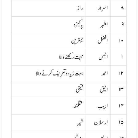
۸
اسرار
راز
۹
اطہر
پاکیزہ
۱۰
افضل
بہترین
۱۱
انیس
محبت رکھنے والا
۱۲
احمد
بہت زیادہ تعریف کرنے والا
۱۳
انیق
قیمتی
۱۴
ادیب
عقلمند
۱۵
ارسلان
شیر