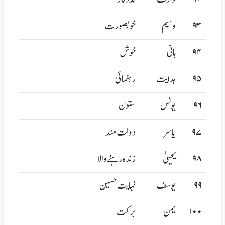
۹۳
وسیم
خوبصورت
۹۴
ہانی
خوش
۹۵
ہدایت
رہنمائی
۹۶
یونس
ستون
۹۷
یاسر
دولت مند
۹۸
یحییٰ
زندہ رہنے والا
۹۹
یوسف
نہایت حسین
۱۰۰
یمن
برکت