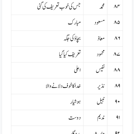
۸۴
محمد
جس کی خوب تعریف کی گئی
۸۵
مسعود
مبارک
۸۶
معاذ
بچاؤ کی جگہ
۸۷
محمود
تعریف کیا گیا
۸۸
نفیس
اعلی
۸۹
نذیر
خدا کا خوف دلانے والا
۹۰
نبیل
ہوشیار
۹۱
ندیم
دوست
۹۲
وارث
مددگار