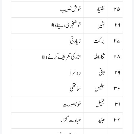
۲۵
بختیار
خوش نصیب
۲۶
بشیر
خوشخبری دینے والا
۲۷
برکت
زیادتی
۲۸
ثناءاللہ
اللہ کی تعریف کرنے والا
۲۹
ثانی
دوسرا
۳۰
جلیس
ساتھی
۳۱
جمیل
خوبصورت
۳۲
جنید
عبادت گزار