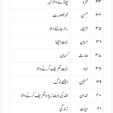
۳۳
حمزہ
پھاڑنے والا شیر
۳۴
حسن
خوبصورت
۳۵
حزیفہ
راز جاننے والا
۳۶
حسان
بہت اچھا
۳۷
حارث
کسان
۳۸
حماد
بہت تعریف کرنے والا
۳۹
حسنین
اچھے لوگ
۴۰
حمدان
اللہ کی بہت زیادہ تعریف کرنے والا
۴۱
حیات
زندگی