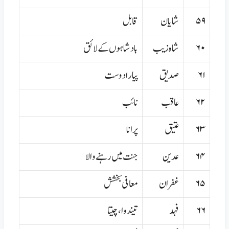
۵۹
شایان
قابل
۶۰
شاہ زیب
بادشاہوں کے لائق
۶۱
صدیق
پیارا دوست
۶۲
عاقب
نائب
۶۳
عتیق
پرانا
۶۴
عدین
جنت میں رہنے والا
۶۵
غفران
معافی بخشش
۶۶
فہد
تیندوا،چیتا