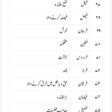
۶۷
فیض
نفع،فائدہ
۶۸
فیصل
فیصلہ کرنے والا
۶۹
فرحان
خوش
۷۰
فطین
عقلمند
۷۱
فردوس
بہشت
۷۲
فراز
بلند
۷۳
فرقان
حق و باطل میں فرق کرنے والا
۷۴
فیضان
بڑا فائدہ
۷۵
فضیل
صاحب فضیلت