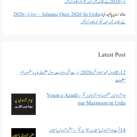
کویز 2026 کے مقابلہ میں حصہ لیکر خود کا جائزہ لیں
حافظ حسان پالنپوری
از
Islamic Quiz 2026 In Urdu – اسلامی کویز 2026
کے مقابلہ میں حصہ لیکر خود کا جائزہ لیں
Latest Post
12 ربیع الاول عید میلاد النبی 2026: سیرت النبی، ولادتِ رسول صلی اللہ علیہ وسلم اور اہم
معلومات
یوم آزادی پر مضمون | یوم آزادی پر تقریر | Youm e Azadi
par Mazmoon in Urdu
14 اگست یوم آزادی پاکستان پر بہترین تقریر | جشن آزادی پاکستان