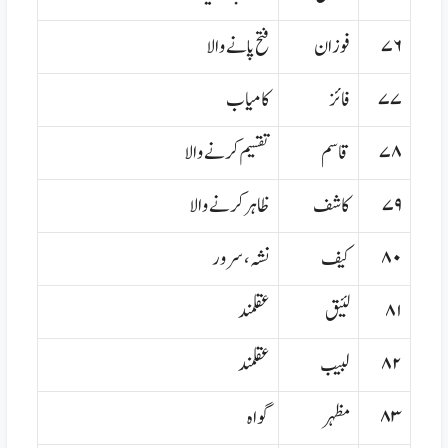
۷۶
فوزان
فتح پانے والا
۷۷
فائز
کامیاب
۷۸
قاسم
تقسیم کرنے والا
۷۹
کاشف
ظاہر کرنے والا
۸۰
کیف
نشہ،سرور
۸۱
لئیق
عقلمند
۸۲
لبیب
عقلمند
۸۳
مظہر
گواہ