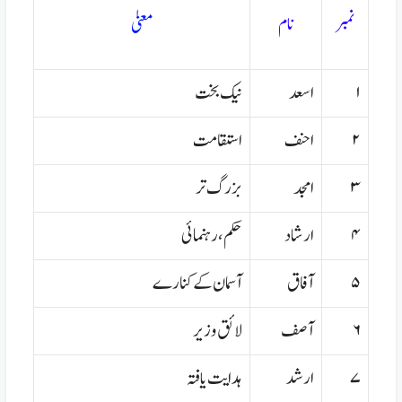
نمبر
نام
مع
۱
اسعد
نیک بخت
۲
احنف
استقامت
۳
امجد
بزرگ تر
۴
ارشاد
حکم،رہنمائی
۵
آفاق
آسمان کے کنارے
۶
آصف
لائق وزیر
۷
ارشد
ہدایت یافتہ