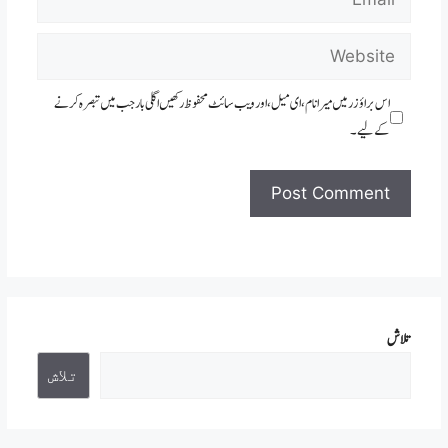
Website
اس براؤزر میں میرا نام، ای میل، اور ویب سائٹ محفوظ رکھیں اگلی بار جب میں تبصرہ کرنے
کےلیے۔
تلاش
تلاش