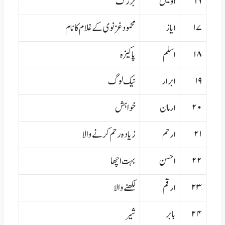
۱۶
اویس
بزرگ
۱۷
ایاز
محمود غزنوی کے غلام کا نام
۱۸
اسلم
پاکیزہ
۱۹
ابرار
نیک لوگ
۲۰
ارمان
خواہش
۲۱
ارحم
زیادہ رحم کرنے والا
۲۲
احسن
بہت اچھا
۲۳
ارقم
لکھنے والا
۲۴
بابر
شیر