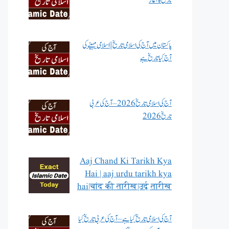
تاریخ کا آغاز
پاکستان میں آج کی اسلامی تاریخ || اسلامی مہینے کی
آج کیا تاریخ ہے
آج کی اسلامی تاریخ 2026 – آج کی عربی
تاریخ 2026
Aaj Chand Ki Tarikh Kya
Hai | aaj urdu tarikh kya
hai|चांद की तारीख|उर्दू तारीख
آج کی اسلامی تاریخ کیا ہے – آج کی عربی تاریخ کیا