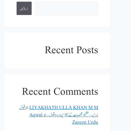
تلاش
Recent Posts
Recent Comments
LIYAKHATH ULLA KHAN M M
از
اقوال
زریں – عظیم شخصیات کے بہترین اردو اقوال – Aqwal e
Zareen Urdu