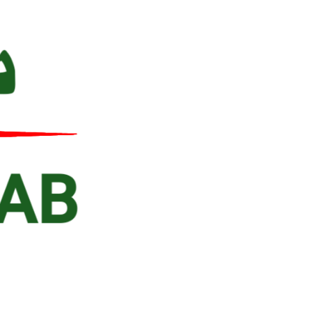
Ski
t
conten