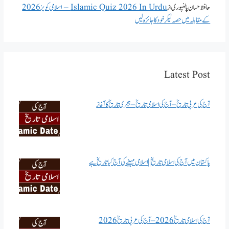
حافظ حسان پالنپوری
از
Islamic Quiz 2026 In Urdu – اسلامی کویز 2026
کے مقابلہ میں حصہ لیکر خود کا جائزہ لیں
Latest Post
آج کی عربی تاریخ – آج کی اسلامی تاریخ – ہجری تاریخ کا آغاز
پاکستان میں آج کی اسلامی تاریخ || اسلامی مہینے کی آج کیا تاریخ ہے
آج کی اسلامی تاریخ 2026 – آج کی عربی تاریخ 2026