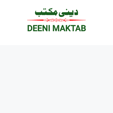
Ski
t
conten