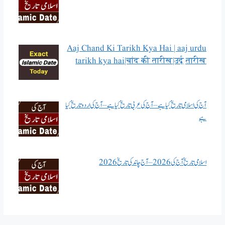
Aaj Chand Ki Tarikh Kya Hai | aaj urdu
tarikh kya hai|चांद की तारीख|उर्दू तारीख
آج کی اسلامی تاریخ کیا ہے – آج کی عربی تاریخ کیا ہے – آج کی اردو تاریخ کیا
ہے
اسلامی تاریخ آج کی 2026 – آج چاند کی تاریخ 2026