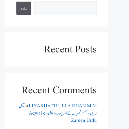
تلاش
Recent Posts
Recent Comments
LIYAKHATH ULLA KHAN M M
از
اقوال
زریں – عظیم شخصیات کے بہترین اردو اقوال – Aqwal e
Zareen Urdu