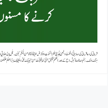
قربانی کی دعا قربانی کی دعا: اِنِّیْ وَجَّهْتُ وَجْهِیَ لِلَّذِیْ فَطَرَ السَّمٰوٰتِ وَ الْاَرْضَ حَنِیْفًا وَّ مَاۤ اَنَا مِنَ الْمُشْرِكِیْنَ۔قُلْ إِنَّ صَلَاتِي وَن
مِنْکَ وَلَکَ۔ بِسْمِ اللّٰہْ اَللّٰہُ اَکْبَرْْ۔ ذبح کے بعد: اَللّٰھُمَّ تَقَبَّلْ مِنِّیْ کَمَا تَقَبَّلْتَ مِنْ حَبِیْبِکَ مُحَمَّد وَخَلِیْلِکَ اِبْرَاھِیْمَ عَلَیْھمَا