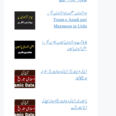
اللہ علیہ وسلم اور اہم معلومات
یوم آزادی پر مضمون | یوم آزادی پر تقریر
| Youm e Azadi par
Mazmoon in Urdu
14 اگست یوم آزادی پاکستان پر بہترین تقریر |
جشن آزادی پاکستان
آج کی عربی تاریخ – آج کی اسلامی تاریخ – ہجری
تاریخ کا آغاز
پاکستان میں آج کی اسلامی تاریخ || اسلامی مہینے کی
آج کیا تاریخ ہے