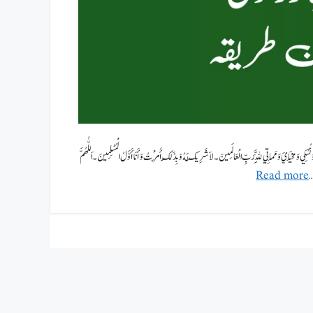
ُسُكِي وَمَحْيَايَ وَمَمَاتِي لِلَّهِ رَبِّ الْعَالَمِينَ۔لاَ شَرِيكَ لَهُ وَبِذَلِكَ أُمِرْتُ وَأَنَا أَوَّلُ الْمُسْلِمِينَ۔اَللّٰھُمَّ
 …
Read more