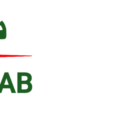
Ski
t
conten