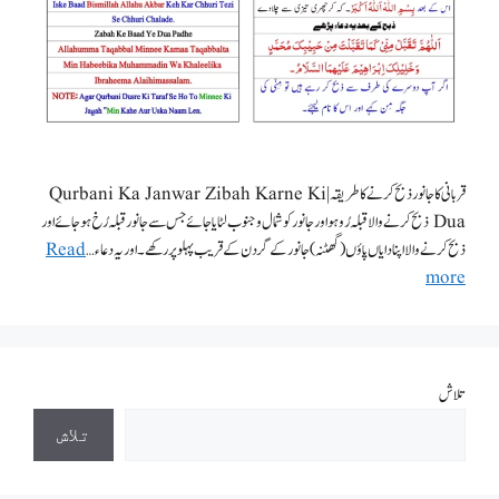
قربانی کا جانور ذبح کرنے کا طریقہ | Qurbani Ka Janwar Zibah Karne Ki
Dua ذبح کرنے والا قبلہ رُو ہو اور جانور کو شمال و جنوب لٹایا جائے جس سے جانور قبلہ رُخ ہو جائے اور
ذبح کرنے والا اپنا دایاں پاؤں (گھٹنہ) جانور کے گردن کے قریب پہلو پر رکھے۔ اور یہ دعاء …
Read
more
تلاش
تلاش