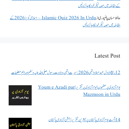
کے مقابلہ میں حصہ لیکر خود کا جائزہ لیں
حافظ حسان پالنپوری
از
Islamic Quiz 2026 In Urdu – اسلامی کویز 2026 کے
مقابلہ میں حصہ لیکر خود کا جائزہ لیں
Latest Post
12 ربیع الاول عید میلاد النبی 2026: سیرت النبی، ولادتِ رسول صلی اللہ علیہ وسلم اور اہم معلومات
یوم آزادی پر مضمون | یوم آزادی پر تقریر | Youm e Azadi par
Mazmoon in Urdu
14 اگست یوم آزادی پاکستان پر بہترین تقریر | جشن آزادی پاکستان