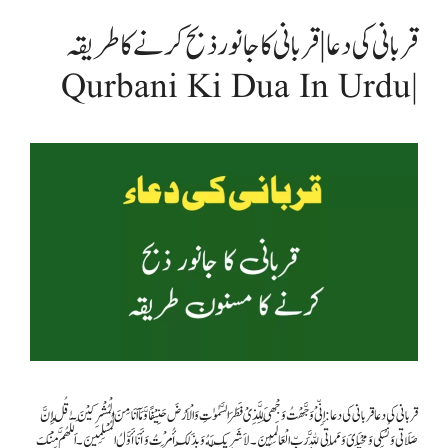
قربانی کی دعا | قربانی کا جانور ذبح کرنے کا طریقہ
| Qurbani Ki Dua In Urdu
قربانی کی دعا قربانی کی دعا: اِنِّیْ وَجَّهْتُ وَجْهِیَ لِلَّذِیْ فَطَرَ السَّمٰوٰتِ وَ الْاَرْضَ حَنِیْفًا وَّ مَاۤ اَنَا مِنَ الْمُشْرِكِیْنَ۔قُلْ إِنَّ
صَلَاتِي وَنُسُكِي وَمَحْيَايَ وَمَمَاتِي لِلَّهِ رَبِّ الْعَالَمِينَ۔لاَ شَرِيكَ لَهُ وَبِذَلِكَ أُمِرْتُ وَأَنَا أَوَّلُ الْمُسْلِمِينَ۔اَللّٰھُمَّ مِنْکَ