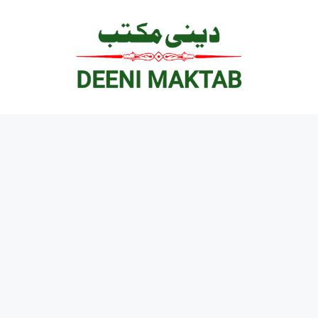
Ski
t
conten