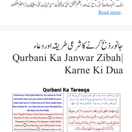
وَلَکَ۔ بِسْمِ اللّٰہْ اَللّٰہُ اَکْبَرْْ۔ ذبح کے بعد: اَللّٰھُمَّ تَقَبَّلْ مِنِّیْ کَمَا تَقَبَّلْتَ مِنْ حَبِیْبِکَ مُحَمَّد وَخَلِیْلِکَ اِبْرَاھِیْمَ عَلَیْھمَا
Read more
…
جانور ذبح کرنے کا شرعی طریقہ اور دعاء
| Qurbani Ka Janwar Zibah
Karne Ki Dua