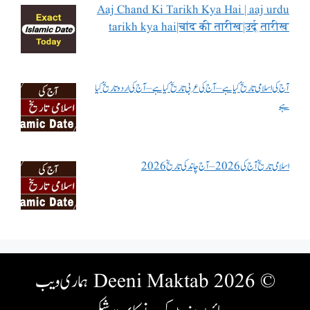
Aaj Chand Ki Tarikh Kya Hai | aaj urdu
tarikh kya hai|चांद की तारीख|उर्दू तारीख
آج کی اسلامی تاریخ کیا ہے – آج کی عربی تاریخ کیا ہے – آج کی اردو تاریخ کیا
ہے
اسلامی تاریخ آج کی 2026 – آج چاند کی تاریخ 2026
© 2026 Deeni Maktab
ہماری ویب