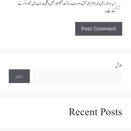
اس براؤزر میں میرا نام، ای میل، اور ویب سائٹ محفوظ رکھیں اگلی بار جب میں تبصرہ کرنے
کےلیے۔
تلاش
تلاش
Recent Posts