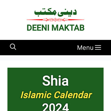
Ski
t
conten
Menu