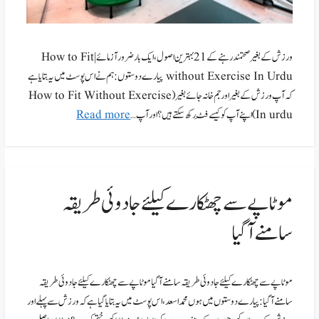
ورزش کے بغیر صحتمند رہنے کے 21 بہترین اصول،ایک بار ضرور آزمائے| How to Fit
without Exercise In Urdu پیارے دوستوں: ہم نے اس پوسٹ میں یہ بتایا ہے
کہ آپ ورزش کے بغیر اور جم خانہ جائےبغیر (How to Fit Without Exercise
In urdu) اپنے آپ کو کیسے فِٹ رکھ سکتے ہیں؟ اور آپ …
Read more
موٹاپے سے چھٹکارے کیلئے جادوئی طریقہ
سامنے آگیا
موٹاپے سے چھٹکارے کیلئے جادوئی طریقہ سامنے آگیا موٹاپے سے چھٹکارے کیلئے جادوئی طریقہ
سامنے آگیا:پیارے دوستوں میں ہوں محمد اسعد، اس پوسٹ میں یہ بتایا گیا ہے کہ ورزش سےپہلے اور