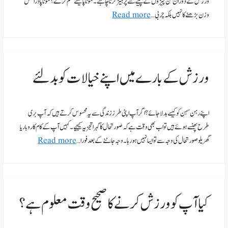
ورزش کے دوران کن چیزوں کے پینے سے پرہیز کرنا چاہئے۔ موٹاپا کیسے ختم کرے؟ موٹاپا دراصل
وزن بڑھنے کا نہیں بلکہ چربی …
Read more
ورزش کے بارے میں اپنے خیالات کو بدلئے
اپنے رہن سہن کو کیسے بدلا جائے؟ اگر آپ اپنی طرز زندگی سے یہ محسوس کرتے ہیں کہ آپ بری
طرح پھنسے ہوئے ہیں تو اب بھی وقت ہے کہ صورتحال کا گہرا تجزیہ کیجیے۔کہیں آپ کے کام کاروبار یا
گھریلو صورتحال کی وجہ سے تو ایسا نہیں ہو رہا۔ وجہ جاننے کے بعد فورا …
Read more
کیا آپ کو ورزش کرنے کا صحیح وقت معلوم ہے؟