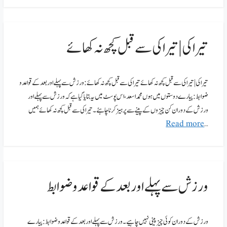
تیراکی|تیراکی سے قبل کچھ نہ کھائے
تیراکی|تیراکی سے قبل کچھ نہ کھائے تیراکی سے قبل کچھ نہ کھائے :ورزش سے پہلے اور بعد کے قواعد و
ضوابط:پیارے دوستوں میں ہوں محمد اسعد، اس پوسٹ میں یہ بتایا گیا ہے کہ ورزش سےپہلے اور
ورزش کے دوران کن چیزوں کے پینے سے پرہیز کرنا چاہئے۔ تیراکی سے قبل کچھ نہ کھائے ہمیں
Read more
…
ورزش سے پہلے اور بعد کے قواعد و ضوابط
ورزش کے دوران کوئی چیز پینی نہیں چاہیے۔ ورزش سے پہلے اور بعد کے قواعد و ضوابط:پیارے