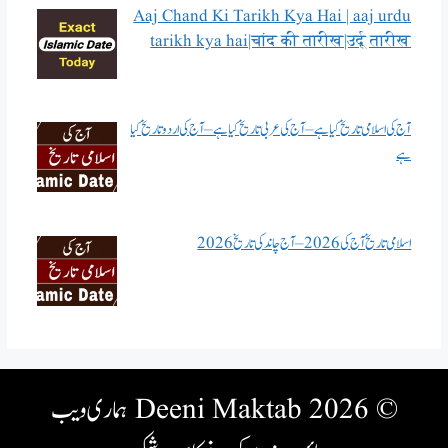
Aaj Chand Ki Tarikh Kya Hai | aaj urdu
tarikh kya hai|चांद की तारीख|उर्दू तारीख
آج کی اسلامی تاریخ کیا ہے – آج کی عربی تاریخ کیا ہے – آج کی اردو تاریخ کیا
ہے
اسلامی تاریخ آج کی 2026 – آج چاند کی تاریخ 2026
© 2026 Deeni Maktab
ہماری ویب