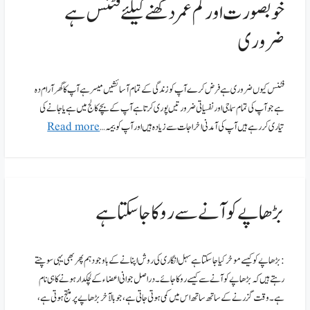
خوبصورت اور کم عمر دکھنے کیلئے فٹنس ہے
ضروری
فٹنس کیوں ضروری ہے فرض کرے آپ کو زندگی کے تمام آسائشیں میسر ہے آپ کا گھر آرام دہ
ہے جو آپ کی تمام سماجی اور نفسیاتی ضرورتیں پوری کرتا ہے آپ کے بچے کالج میں ہے یا جانے کی
تیاری کر رہے ہیں آپ کی آمدنی اخراجات سے زیادہ ہیں اور آپ کو بیمہ …
Read more
بڑھاپے کو آنے سے روکا جاسکتا ہے
:بڑھاپے کو کیسے موخر کیا جاسکتا ہے سہل انگاری کی روش اپنانے کے باوجود ہم پھر بھی یہی سوچتے
رہتے ہیں کہ بڑھاپے کو آنے سے کیسے روکا جائے۔دراصل جوانی اعضاء کے لچکدار ہونے کا ہی نام
ہے۔وقت گزرنے کے ساتھ ساتھ اس میں کمی ہوتی جاتی ہے، جو بالآخر بڑھاپے پر منتج ہوتی ہے،