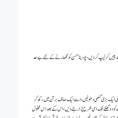
دینہ پیس کر لیپ کردیں،پودینا حسن کو نکھارنے کے لئے بے حد
کی ایک بڑی گٹھی دھولیں، اسے ایک صاف برتن میں رکھ کر
کو دو گھنٹے تک اسی طرح پڑا رہنے دیں، اس کے بعد اس محلول