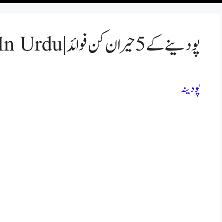
پودینے کے 5 حیران کن فوائد | Pudina Ke Fayde In Urdu
پودینہ