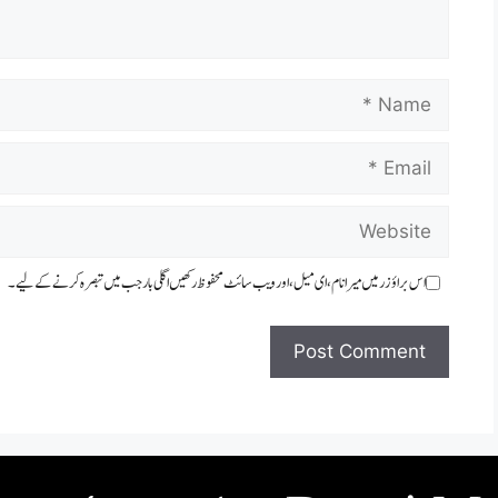
Name
Email
Website
اس براؤزر میں میرا نام، ای میل، اور ویب سائٹ محفوظ رکھیں اگلی بار جب میں تبصرہ کرنے کےلیے۔