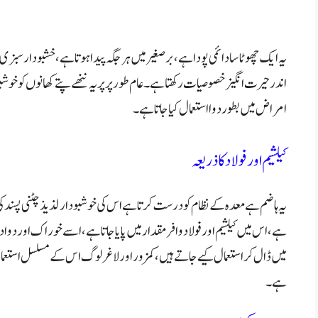
یہ ایک چھوٹا سا دائمی پودا ہے،برصغیر میں ہر جگہ پیدا ہوتا ہے، خشبو دار سبزی
اندر حیرت انگیز خصوصیات رکھتا ہے۔
عام طور پر پر یہ ننھے پتے کھانوں کو خ
امراض میں بطور دوا استعمال کیا جاتا ہے۔
کیلشیم اور فولاد کا ذریعہ
یہ ہاضم ہے معدہ کے نظام کو درست کرتا ہے اس کی خوشبودار لذیذ چٹنی پسند کی
ہے،
اس میں کیلشیم اور فولاد وافر مقدار میں پایا جاتا ہے، اسے خوراک اور د
میں ڈال کر استعمال کیے جاتے ہیں،
کمزور اور لاغر لوگ اس کے مسلسل استعما
ہے۔