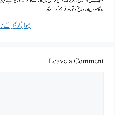
کو جگ میں بھر لیں،پھربرف ڈال کر اس میں ادرک کا سرکہ اور پودینے کی چند
ہوگا جو دل اور دماغ کو قوت فراہم کرے گا۔
پھول گوبھی کے خاص
Leave a Comment
Comment