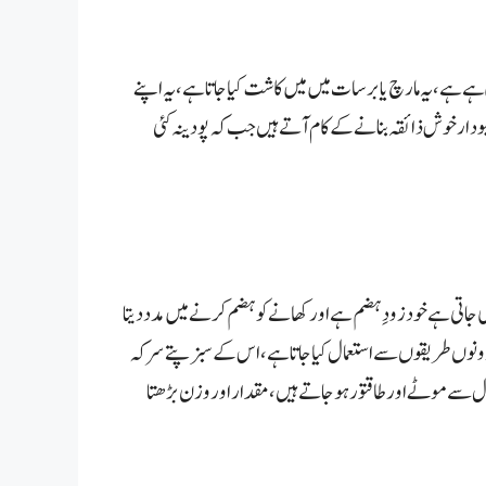
 ہے ہے، یہ مارچ یا برسات میں میں کاشت کیا جاتا ہے ، یہ اپنے
وشبودار خوش ذائقہ بنانے کے کام آتے ہیں جب کہ پودینہ کئی
 جاتی ہے خود زودِ ہضم ہے اور کھانے کو ہضم کرنے میں مدد دیتا
وا دونوں طریقوں سے استعمال کیا جاتا ہے، اس کے سبز پتے سرکہ
ل سے موٹے اور طاقتور ہو جاتے ہیں ،مقداراور وزن بڑھتا