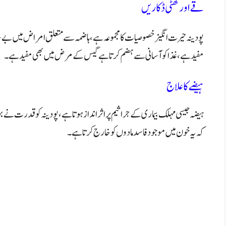
قے اور کھٹی ڈکاریں
پودینہ حیرت انگیز خصوصیات کا مجموعہ ہے، ہاضمہ سے متعلق امراض میں بے
مفید ہے، غذا کو آسانی سے ہضم کرتا ہے گیس کے مرض میں بھی مفید ہے۔
ہیضے کاعلاج
ہیضہ جیسی مہلک بیماری کے جراثیم پر اثر انداز ہوتا ہے، پودینہ کو قدرت ن
کہ یہ خون میں موجود فاسد مادوں کو خارج کرتا ہے۔