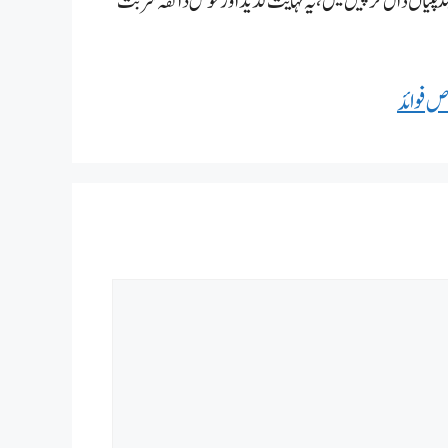
 پتیاں ڈال کر پیس لیں، یہ نہایت لذیذ اور خوش ذائقہ شربت
 فوائد