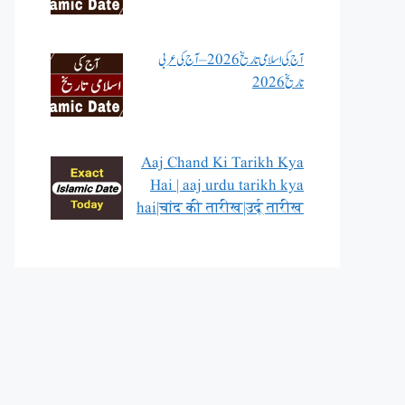
آج کی اسلامی تاریخ 2026 – آج کی عربی
تاریخ 2026
Aaj Chand Ki Tarikh Kya
Hai | aaj urdu tarikh kya
hai|चांद की तारीख|उर्दू तारीख