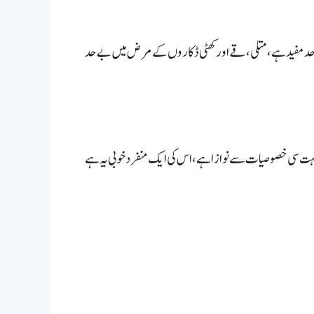
 حد مفید ہے، متلی، قے اور کھٹی ڈکاروں کے مرض میں بے حد
ے بہت سی خصوصیات سے نوازا ہے، اس کی ایک منفرد خوبی یہ ہے