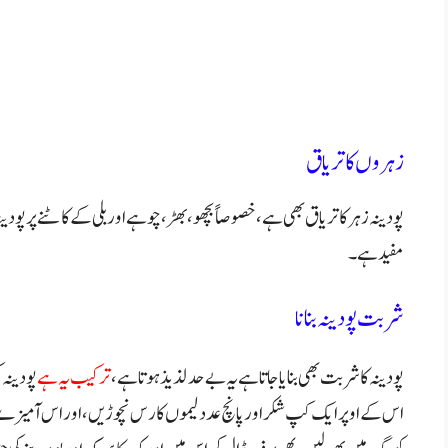
زہروں کا تریاق
پودینہ زہر کا تریاق بھی ہے ،خصوصاً بچھو،بھڑ،چوہے اور بلی کے کاٹنے پر پو
مفید ہے۔
شربت پودینہ بنانا
پودینہ کا شربت بھی بنایا جاتا ہے یہ بے حد لذیذ ہوتا ہے،
ترکیب یہ ہے
پودینہ 
اس کے اوپر ایک کپ شکر اور پانچ عدد لیموں کا رس نچوڑ یں، اور اس آمیزے 