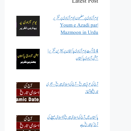
Latest Post
یوم آزادی پر مضمون | یوم آزادی پر تقریر
| Youm e Azadi par
Mazmoon in Urdu
14 اگست یوم آزادی پاکستان پر بہترین تقریر |
جشن آزادی پاکستان
آج کی عربی تاریخ – آج کی اسلامی تاریخ – ہجری
تاریخ کا آغاز
پاکستان میں آج کی اسلامی تاریخ || اسلامی مہینے کی
آج کیا تاریخ ہے