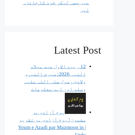
میں حصہ لیکر خود کا جائزہ
لیں
Latest Post
12 ربیع الاول عید میلاد
النبی 2026: سیرت النبی،
ولادتِ رسول صلی اللہ علیہ
وسلم اور اہم معلومات
یوم آزادی پر
مضمون | یوم آزادی پر تقریر
| Youm e Azadi par Mazmoon in
Urdu