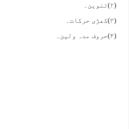
(۲)تنوین۔
(۳)کھڑی حرکات۔
(۴)حروف مدہ ولین۔