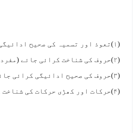
(۱)تعوذ اور تسمیہ کی صحیح ادائیگی سکھائی جائے۔
(۲)حروف کی شناخت کرائی جائے (مفرد اور مرکب شکل میں)
(۳)حروف کی صحیح ادائیگی کرائی جائے۔
(۴)حرکات اور کھڑی حرکات کی شناخت کرائی جائے۔