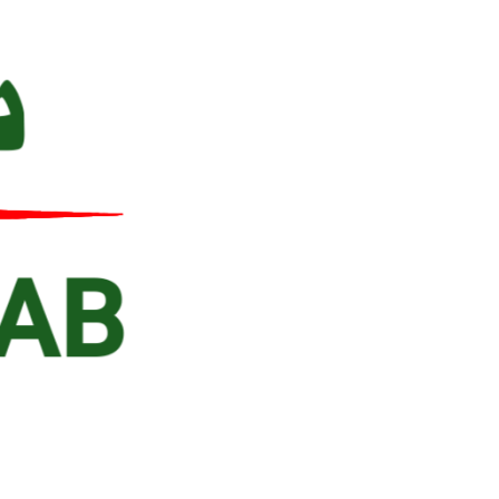
Ski
t
conten