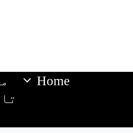
Home
مس
تار