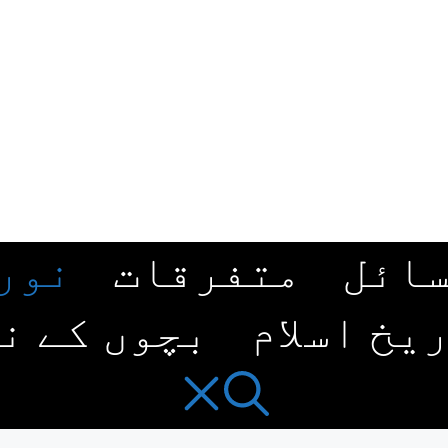
ائل
متفرقات
نور
یخ اسلام
بچوں کے ن