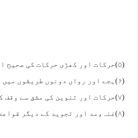
(۵)حرکات اور کھڑی حرکات کی صحیح ادائیگی کرائی جائے۔
(۶)ہجے اور رواں دونوں طریقوں میں روانی کی محنت کی جائے۔
(۷)حرکات اور تنوین کی مشق سے وقف کے طریقے پر محنت کی جائے۔
(۸)غنہ،مد اور تجوید کے دیگر قواعد سمجھا ئے جائیں۔