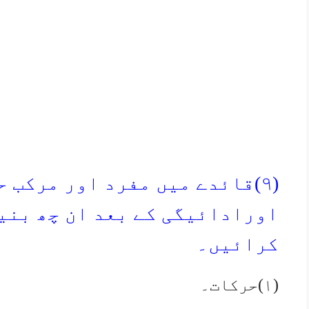
(۹)قائدے میں مفرد اور مرکب 
اورادائیگی کے بعد ان چھ بنی
کرائیں۔
(۱)حرکات۔