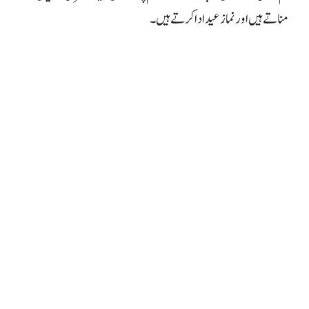
مناتے ہیں اور نماز عید ادا کرتے ہیں۔