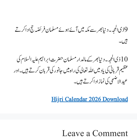
9 ذی الحجہ۔ دنیا بھر سے مکہ میں آئے ہوئے مسلمان فریضہ حج ادا کرتے
ہیں۔
10 ذی الحجہ۔ دنیا بھر کے مالدار مسلمان حضرت ابراہیم علیہ السلام کی
عظیم قربانی کی یاد میں اللہ تعالی کی راہ میں جانور کی قربان کرتے ہیں۔ اور
عید الاضحی کی نماز ادا کرتے ہیں۔
Hijri Calendar 2026 Download
Leave a Comment