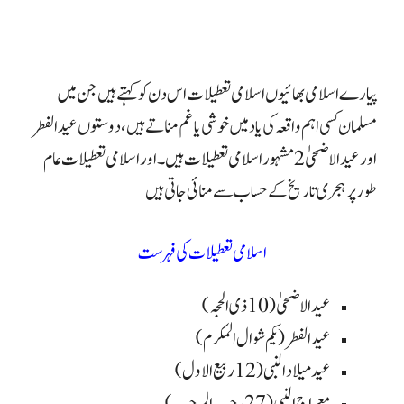
پیارے اسلامی بھائیوں اسلامی تعطیلات اس دن کو کہتے ہیں جن میں
مسلمان کسی اہم واقعہ کی یاد میں خوشی یا غم مناتے ہیں، دوستوں عید الفطر
اور عید الاضحیٰ 2 مشہور اسلامی تعطیلات ہیں۔ اور اسلامی تعطیلات عام
طور پر ہجری تاریخ کے حساب سے منائی جاتی ہیں
اسلامی تعطیلات کی فہرست
عيد الاضحىٰ (10 ذی الحجہ)
عيد الفطر (یکم شوال المکرم)
عید میلاد النبی (12 ربیع الاول)
معراج النبی (27 رجب المرجب )