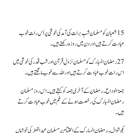
15 شعبان کو مسلمان شبِ برات کی آمد کی خوشی پر اُس رات خوب
عبادت کرتے ہیں اور دن میں روزہ رکھتے ہیں ۔
27 رمضان المبارک کو مسلمان نزولِ قرآن اور شب قدر کی خوشی میں
اس رات خوب عبادت کرتے ہیں اور اللہ سے خوب مانگتے ہیں۔
جمعتہ الوداع۔ رمضان کے آخری جمعہ کو کہتے ہیں۔ اس روز مسلمان
رمضان المبارک کی رخصت ہونے کے غم میں خوب عبادت کرتے
ہیں۔
یکم شوال۔ رمضان المبارک کے اختتام پر مسلمان عید الفطر کی خوشیاں