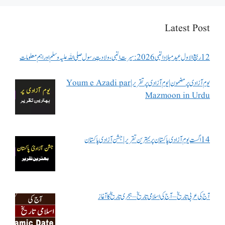
Latest Post
12 ربیع الاول عید میلاد النبی 2026: سیرت النبی، ولادتِ رسول صلی اللہ علیہ وسلم اور اہم معلومات
یوم آزادی پر مضمون | یوم آزادی پر تقریر | Youm e Azadi par
Mazmoon in Urdu
14 اگست یوم آزادی پاکستان پر بہترین تقریر | جشن آزادی پاکستان
آج کی عربی تاریخ – آج کی اسلامی تاریخ – ہجری تاریخ کا آغاز