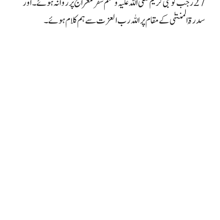
27 رجب کو نبی کریم صلی اللہ علیہ وسلم سفر معراج پر روانہ ہوئے۔ اور
سدرۃُ المنتہٰی کے مقام پر اللہ رب العزت سے ہم کلام ہوئے۔