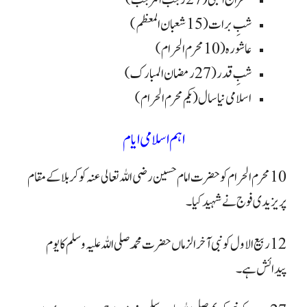
شبِ برات (15 شعبان المعظم )
عاشوره (10 محرم الحرام )
شبِ قدر (27 رمضان المبارک )
اسلامی نیا سال (یکم محرم الحرام)
اہم اسلامی ایام
10 محرم الحرام کو حضرت امام حسین رضی اللہ تعالی عنہ کو کربلا کے مقام
پر یزیدی فوج نے شہید کیا۔
12 ربیع الاول کو نبی آخر الزماں حضرت محمد صلی اللہ علیہ وسلم کا یوم
پیدائش ہے۔