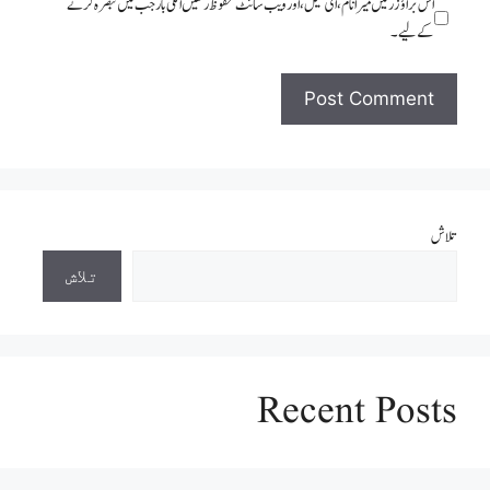
اس براؤزر میں میرا نام، ای میل، اور ویب سائٹ محفوظ رکھیں اگلی بار جب میں تبصرہ کرنے
کےلیے۔
تلاش
تلاش
Recent Posts