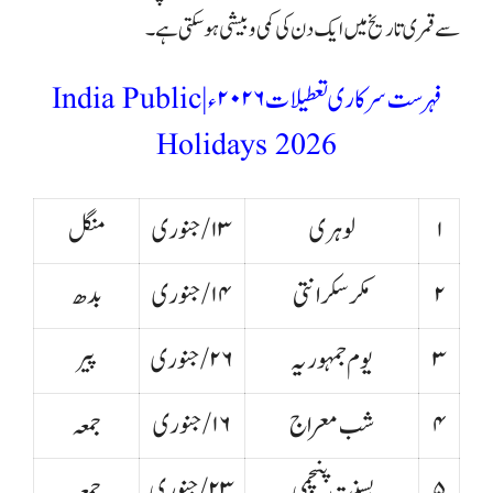
سے قمری تاریخ میں ایک دن کی کمی و بیشی ہوسکتی ہے۔
فہرست سرکاری تعطیلات ۲۰۲۶ء | India Public
Holidays 2026
۱
لوہری
۱۳/جنوری
منگل
۲
مکر سکرانتی
۱۴/جنوری
بدھ
۳
یوم جمہوریہ
۲۶/ جنوری
پیر
۴
شب معراج
۱۶/جنوری
جمعہ
۵
بسنت پنچمی
۲۳/جنوری
جمعہ