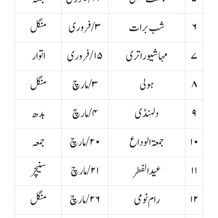
۶
شب برات
۳/فروری
منگل
۷
مہاشیوراتری
۱۵/فروری
اتوار
۸
ہولی
۳/مارچ
منگل
۹
دلہنڈی
۴/مارچ
بدھ
۱۰
جمعتہ الوداع
۲۰/مارچ
جمعہ
عیدا لفطر
۲۱/مارچ
سنیچر
۱۲
رام نومی
۲۶/مارچ
منگل