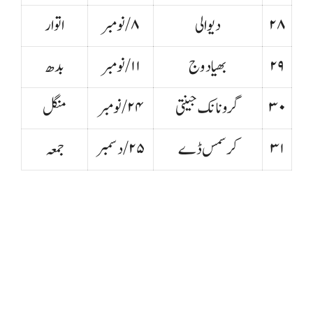
۲۸
دیوالی
۸ /نومبر
اتوار
۲۹
بھیا دوج
۱۱/نومبر
بدھ
۳۰
گرونا نک جینتی
۲۴/نومبر
منگل
۳۱
کرسمس ڈے
۲۵/دسمبر
جمعہ