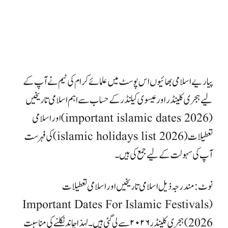
پیاریےاسلامی بھائیوں اس پوسٹ میں علمائے کرام کی ٹیم نے آپ کے
لیے ہجری کلینڈر اور عیسوی کیلنڈر کے حساب سے اہم اسلامی تاریخیں
(important islamic dates 2026) اور اسلامی
تعطیلات (islamic holidays list 2026) کی فہرست
آپ کی سہولت کے لیے جمع کی ہیں۔
نوٹ: مندرجہ ذیل اسلامی تاریخیں اور اسلامی تعطیلات
(Important Dates For Islamic Festivals
2026) ہجری کلینڈر ۲۰۲۶ سے لی گئی ہیں۔ لہذا چاند نکلنے کی مناسبت