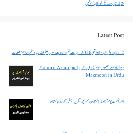
مقابلہ میں حصہ لیکر خود کا جائزہ لیں
Latest Post
12 ربیع الاول عید میلاد النبی 2026: سیرت النبی، ولادتِ رسول صلی اللہ علیہ وسلم اور اہم معلومات
یوم آزادی پر مضمون | یوم آزادی پر تقریر | Youm e Azadi par
Mazmoon in Urdu
14 اگست یوم آزادی پاکستان پر بہترین تقریر | جشن آزادی پاکستان