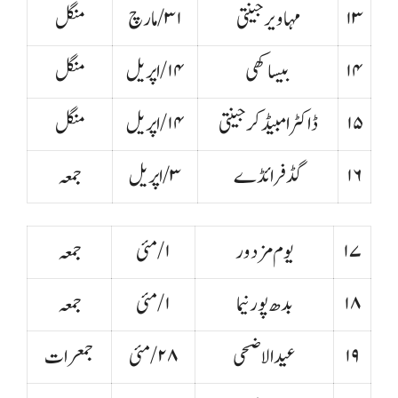
۱۳
مہاویر جینتی
۳۱ /مارچ
منگل
۱۴
بیساکھی
۱۴/اپریل
منگل
۱۵
ڈاکٹر امبیڈ کر جینتی
۱۴/اپریل
منگل
۱۶
گڈفرائڈے
۳/اپریل
جمعہ
۱۷
یوم مزدور
۱/مئی
جمعہ
۱۸
بدھ پورنیما
۱/مئی
جمعہ
۱۹
عیدالاضحی
۲۸/مئی
جمعرات