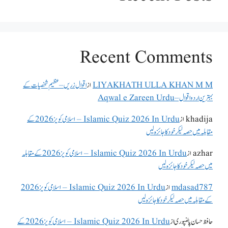
Recent Comments
LIYAKHATH ULLA KHAN M M
از
اقوال زریں – عظیم شخصیات کے
بہترین اردو اقوال – Aqwal e Zareen Urdu
khadija
از
Islamic Quiz 2026 In Urdu – اسلامی کویز 2026 کے
مقابلہ میں حصہ لیکر خود کا جائزہ لیں
azhar
از
Islamic Quiz 2026 In Urdu – اسلامی کویز 2026 کے مقابلہ
میں حصہ لیکر خود کا جائزہ لیں
mdasad787
از
Islamic Quiz 2026 In Urdu – اسلامی کویز 2026
کے مقابلہ میں حصہ لیکر خود کا جائزہ لیں
حافظ حسان پالنپوری
از
Islamic Quiz 2026 In Urdu – اسلامی کویز 2026 کے