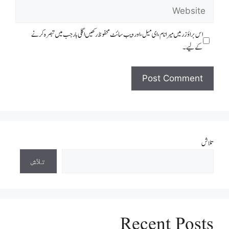
Website
اس براؤزر میں میرا نام، ای میل، اور ویب سائٹ محفوظ رکھیں اگلی بار جب میں تبصرہ کرنے
کےلیے۔
تلاش
تلاش
Recent Posts