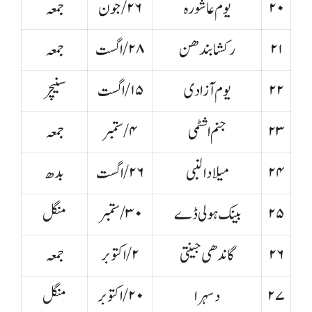
۲۰
یوم عاشورہ
۲۶/جون
جمعہ
۲۱
رکشا بندھن
۲۸/اگست
جمعہ
۲۲
یوم آزادی
۱۵/اگست
سنیچر
۲۳
جنم اشٹمی
۴/ستمبر
جمعہ
۲۴
میلادالنبی
۲۶/اگست
بدھ
۲۵
بینک ہولی ڈے
۳۰/ستمبر
منگل
۲۶
گاندھی جینتی
۲/اکتوبر
جمعہ
۲۷
دسہرا
۲۰/اکتوبر
منگل