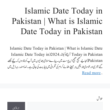
Islamic Date Today in
Pakistan | What is Islamic
Date Today in Pakistan
Islamic Date Today in Pakistan | What is Islamic Date
Today in Pakistan آج کا کیلنڈر 2024 (Islamic Date Today in
Pakistan) جانیےصحیح صحیح اس پوسٹ میں۔ پیارے اسلامی بھائیوں میں آپ کو بتادوں کہ نیچے لکھے
گئے ہجری اور عیسوی تاریخیں ہر مہینے علمائے کرام کی نگرانی میں اپڈیٹ کی جاتی ہے۔لہذا مندرجہ ذیل میں
Read more
…
تلاش
تلاش