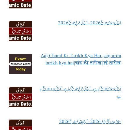
آج کی اسلامی تاریخ 2026 – آج کی عربی تاریخ 2026
Aaj Chand Ki Tarikh Kya Hai | aaj urdu
tarikh kya hai|चांद की तारीख|उर्दू तारीख
آج کی اسلامی تاریخ کیا ہے – آج کی عربی تاریخ کیا ہے – آج کی اردو تاریخ کیا
ہے
اسلامی تاریخ آج کی 2026 – آج چاند کی تاریخ 2026