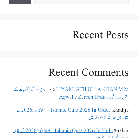
Recent Posts
Recent Comments
LIYAKHATH ULLA KHAN M M
از
اقوال زریں – عظیم شخصیات کے
بہترین اردو اقوال – Aqwal e Zareen Urdu
khadija
از
Islamic Quiz 2026 In Urdu – اسلامی کویز 2026 کے
مقابلہ میں حصہ لیکر خود کا جائزہ لیں
azhar
از
Islamic Quiz 2026 In Urdu – اسلامی کویز 2026 کے مقابلہ