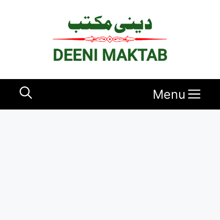
Ski
t
conten
Menu