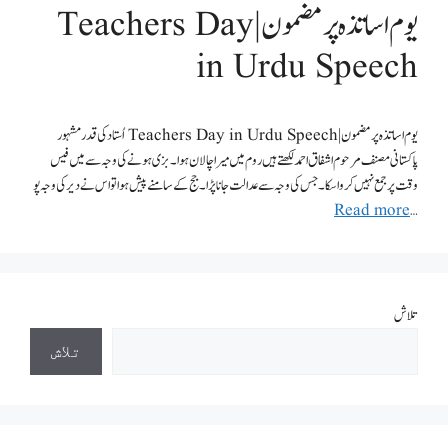
یوم اساتذہ پر مضمون | Teachers Day
in Urdu Speech
یوم اساتذہ پر مضمون | Teachers Day in Urdu Speech اُستاد کی قدر مشہور
پاکستانی مصنف مرحوم اشفاق احمد لکھتے ہیں روم میں میرا چالان ہوا۔بزی ہونے کی وجہ سے میں فیس
وقت پر جمع نہیں کروا سکا۔جس کی وجہ سے عدالت جانا پڑا۔جج کے سامنے پیش ہوا تو اس نے دیر کی وجہ پو
Read more
…
تلاش
تلاش