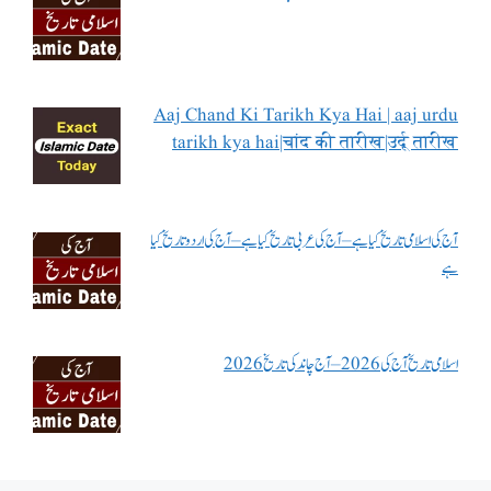
Aaj Chand Ki Tarikh Kya Hai | aaj urdu
tarikh kya hai|चांद की तारीख|उर्दू तारीख
آج کی اسلامی تاریخ کیا ہے – آج کی عربی تاریخ کیا ہے – آج کی اردو تاریخ کیا
ہے
اسلامی تاریخ آج کی 2026 – آج چاند کی تاریخ 2026