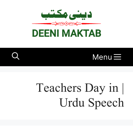
Ski
t
conten
Menu
| Teachers Day in
Urdu Speech