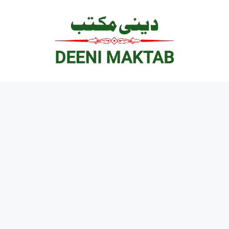
Ski
t
conten