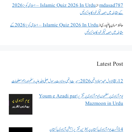
mdasad787
از
Islamic Quiz 2026 In Urdu – اسلامی کویز 2026
کے مقابلہ میں حصہ لیکر خود کا جائزہ لیں
حافظ حسان پالنپوری
از
Islamic Quiz 2026 In Urdu – اسلامی کویز 2026 کے
مقابلہ میں حصہ لیکر خود کا جائزہ لیں
Latest Post
12 ربیع الاول عید میلاد النبی 2026: سیرت النبی، ولادتِ رسول صلی اللہ علیہ وسلم اور اہم معلومات
یوم آزادی پر مضمون | یوم آزادی پر تقریر | Youm e Azadi par
Mazmoon in Urdu
14 اگست یوم آزادی پاکستان پر بہترین تقریر | جشن آزادی پاکستان