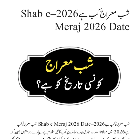
شب معراج کب ہے 2026 – Shab e
Meraj 2026 Date
شب معراج کب ہے 2026 – Shab e Meraj 2026 Date شب معراج کب
ہے 2026:میں مولانا اسعد اور ہماری ویب سائٹ پر آپ کا خیر مقدم ہے۔پیارے دوستوں !جیسا کہ