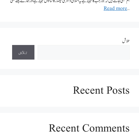
ہم سبھی جانتے ہیں کہ جو رجب کا مہینہ ہے یہ اسلامی و ہجری کیلنڈر کا ساتواں مہینہ ہے اور ہمارے جتنے بھی
Read more
…
تلاش
تلاش
Recent Posts
Recent Comments