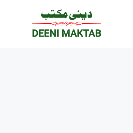
Ski
t
conten