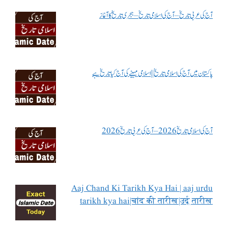
آج کی عربی تاریخ – آج کی اسلامی تاریخ – ہجری تاریخ کا آغاز
پاکستان میں آج کی اسلامی تاریخ || اسلامی مہینے کی آج کیا تاریخ ہے
آج کی اسلامی تاریخ 2026 – آج کی عربی تاریخ 2026
Aaj Chand Ki Tarikh Kya Hai | aaj urdu
tarikh kya hai|चांद की तारीख|उर्दू तारीख