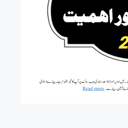
shab e bara السلام علیکم ورحمۃ اللہ وبرکاتہ۔ میں ہوں مولانا اسعد،ہماری ویب سائٹ پر آپ کا خیر مقدم ہے۔پیارے اسلامی
فرمائے آمین۔ پیارے …
Read more