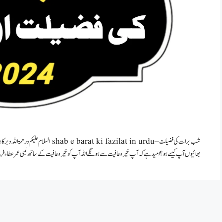
شب برات کی فضیلت – t ki fazilat in urdu
بھائیوں آپ کیسے ہو؟ امید ہے کہ آپ خیر وعافیت سے ہونگے اللہ آپ کو خیر وعافیت کے ساتھ لمبی عمر عطاء 