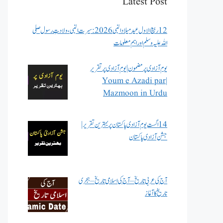
Latest Post
12 ربیع الاول عید میلاد النبی 2026: سیرت النبی، ولادتِ رسول صلی
اللہ علیہ وسلم اور اہم معلومات
یوم آزادی پر مضمون | یوم آزادی پر تقریر
| Youm e Azadi par
Mazmoon in Urdu
14 اگست یوم آزادی پاکستان پر بہترین تقریر |
جشن آزادی پاکستان
آج کی عربی تاریخ – آج کی اسلامی تاریخ – ہجری
تاریخ کا آغاز