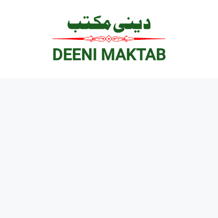
Ski
t
conten