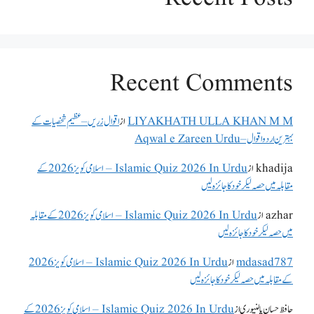
Recent Comments
LIYAKHATH ULLA KHAN M M
از
اقوال زریں – عظیم شخصیات کے
بہترین اردو اقوال – Aqwal e Zareen Urdu
khadija
از
Islamic Quiz 2026 In Urdu – اسلامی کویز 2026 کے
مقابلہ میں حصہ لیکر خود کا جائزہ لیں
azhar
از
Islamic Quiz 2026 In Urdu – اسلامی کویز 2026 کے مقابلہ
میں حصہ لیکر خود کا جائزہ لیں
mdasad787
از
Islamic Quiz 2026 In Urdu – اسلامی کویز 2026
کے مقابلہ میں حصہ لیکر خود کا جائزہ لیں
حافظ حسان پالنپوری
از
Islamic Quiz 2026 In Urdu – اسلامی کویز 2026 کے