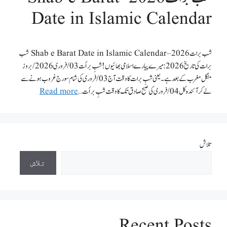
Date in Islamic Calendar
شب برات 2026 – Shab e Barat Date in Islamic Calendar شب
برات کی تاریخ 2026:میرے پیارے اسلامی بھائیوں! شبِ برأت 03/فروری 2026/بروز
منگل مغرب کے بعد ہے ۔یعنی شبِ برات کا وقت آج 03/ فروری کی شام سورج غروب ہونے سے
لےکر آئندہ کل 04 /فروری کی صبح صادق تک کا وقت شبِ برأت …
Read more
تلاش
تلاش
Recent Posts