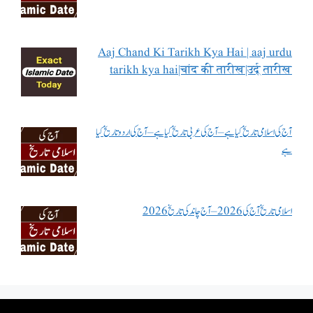
Aaj Chand Ki Tarikh Kya Hai | aaj urdu
tarikh kya hai|चांद की तारीख|उर्दू तारीख
آج کی اسلامی تاریخ کیا ہے – آج کی عربی تاریخ کیا ہے – آج کی اردو تاریخ کیا
ہے
اسلامی تاریخ آج کی 2026 – آج چاند کی تاریخ 2026