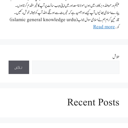
علیکم ورحمۃ اللہ وبرکاتہ،میں ہوں مولانا اسعد اور میں اپنی ویب سائٹ پر آپ کا خیر مقدم کرتاہوں۔
پیارے اسلامی بھائیوں آپ کیسے ہو؟ امید ہے کہ خیریت سے ہونگے،اللہ آپ کو ہمیشہ خوش رکھیں۔
قارئینِ کرام ہم نے اسلامی سوال جواب (islamic general knowledge urdu)
کو …
Read more
تلاش
تلاش
Recent Posts