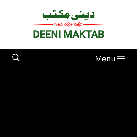
Ski
t
conten
Menu