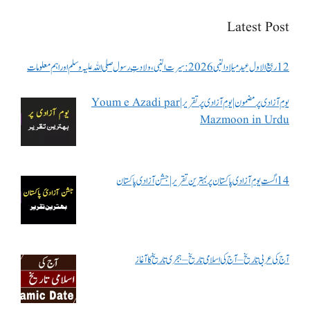
Latest Post
12 ربیع الاول عید میلاد النبی 2026: سیرت النبی، ولادتِ رسول صلی اللہ علیہ وسلم اور اہم معلومات
یوم آزادی پر مضمون | یوم آزادی پر تقریر | Youm e Azadi par
Mazmoon in Urdu
14 اگست یوم آزادی پاکستان پر بہترین تقریر | جشن آزادی پاکستان
آج کی عربی تاریخ – آج کی اسلامی تاریخ – ہجری تاریخ کا آغاز