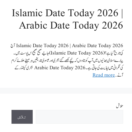
Islamic Date Today 2026 |
Arabic Date Today 2026
Islamic Date Today 2026 | Arabic Date Today 2026 آج
کی تاریخ کیا ہے؟ (Islamic Date Today 2026) جانیےصحیح صحیح اس پوسٹ میں۔
پیارے اسلامی بھائیوں میں آپ کو بتادوں کہ نیچے لکھے گئے ہجری اور عیسوی تاریخیں ہر مہینے علمائے کرام
کی نگرانی میں اپڈیٹ کی جاتی ہے۔ Arabic Date Today 2026 ہجری کیلنڈرکے
آنے …
Read more
تلاش
تلاش