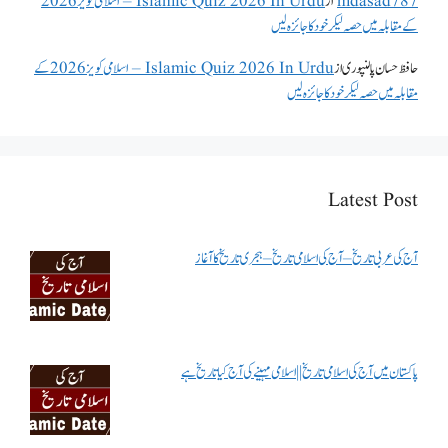
mdasad787
از
Islamic Quiz 2026 In Urdu – اسلامی کویز 2026
کے مقابلہ میں حصہ لیکر خود کا جائزہ لیں
حافظ حسان پالنپوری
از
Islamic Quiz 2026 In Urdu – اسلامی کویز 2026 کے
مقابلہ میں حصہ لیکر خود کا جائزہ لیں
Latest Post
آج کی عربی تاریخ – آج کی اسلامی تاریخ – ہجری تاریخ کا آغاز
پاکستان میں آج کی اسلامی تاریخ || اسلامی مہینے کی آج کیا تاریخ ہے