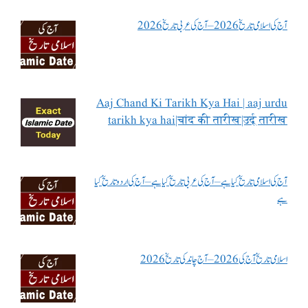
آج کی اسلامی تاریخ 2026 – آج کی عربی تاریخ 2026
Aaj Chand Ki Tarikh Kya Hai | aaj urdu
tarikh kya hai|चांद की तारीख|उर्दू तारीख
آج کی اسلامی تاریخ کیا ہے – آج کی عربی تاریخ کیا ہے – آج کی اردو تاریخ کیا
ہے
اسلامی تاریخ آج کی 2026 – آج چاند کی تاریخ 2026