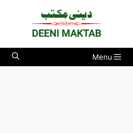
Ski
t
conten
Menu