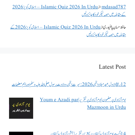
mdasad787
از
Islamic Quiz 2026 In Urdu – اسلامی کویز 2026
کے مقابلہ میں حصہ لیکر خود کا جائزہ لیں
حافظ حسان پالنپوری
از
Islamic Quiz 2026 In Urdu – اسلامی کویز 2026 کے
مقابلہ میں حصہ لیکر خود کا جائزہ لیں
Latest Post
12 ربیع الاول عید میلاد النبی 2026: سیرت النبی، ولادتِ رسول صلی اللہ علیہ وسلم اور اہم معلومات
یوم آزادی پر مضمون | یوم آزادی پر تقریر | Youm e Azadi par
Mazmoon in Urdu
14 اگست یوم آزادی پاکستان پر بہترین تقریر | جشن آزادی پاکستان