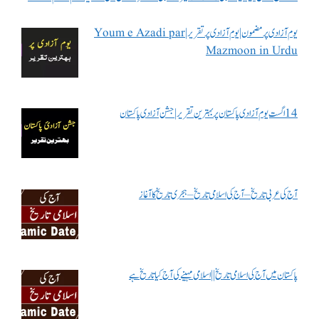
یوم آزادی پر مضمون | یوم آزادی پر تقریر | Youm e Azadi par
Mazmoon in Urdu
14 اگست یوم آزادی پاکستان پر بہترین تقریر | جشن آزادی پاکستان
آج کی عربی تاریخ – آج کی اسلامی تاریخ – ہجری تاریخ کا آغاز
پاکستان میں آج کی اسلامی تاریخ || اسلامی مہینے کی آج کیا تاریخ ہے