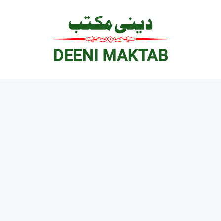
Ski
t
conten