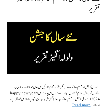
تقریر
نئے سال کا جشن اور مسلم معاشرہ، ولولہ انگیز تقریر محترم قارئین میں ہوں مولانا اسعد، ہماری ویب
سائٹ پر آپ کا خیر مقدم کرتا ہوں۔ پیارے دوستوں اس پوسٹ میں(happy new year
2024) نئے سال کا جشن اور مسلم معاشرہ پر ولولہ انگیز تقریر بہت ہی دلچسپ انداز میں لکھا گیا ہے،
انشاء اللہ …
Read more