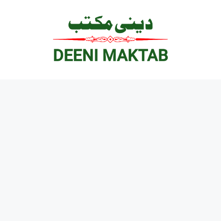
Ski
t
conten