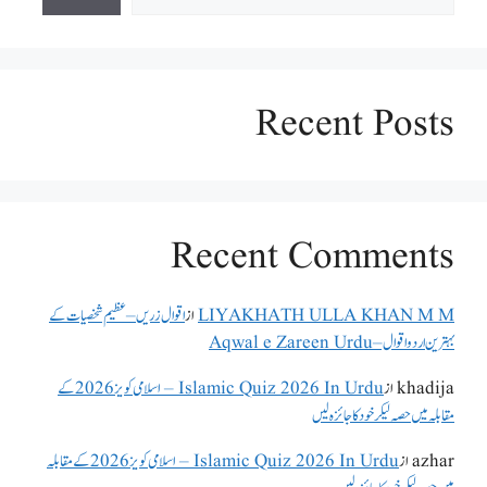
Recent Posts
Recent Comments
LIYAKHATH ULLA KHAN M M
از
اقوال زریں – عظیم شخصیات کے
بہترین اردو اقوال – Aqwal e Zareen Urdu
khadija
از
Islamic Quiz 2026 In Urdu – اسلامی کویز 2026 کے
مقابلہ میں حصہ لیکر خود کا جائزہ لیں
azhar
از
Islamic Quiz 2026 In Urdu – اسلامی کویز 2026 کے مقابلہ