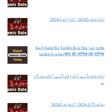
آج کی اسلامی تاریخ 2026 – آج کی عربی تاریخ 2026
Aaj Chand Ki Tarikh Kya Hai | aaj urdu
tarikh kya hai|चांद की तारीख|उर्दू तारीख
آج کی اسلامی تاریخ کیا ہے – آج کی عربی تاریخ کیا ہے – آج کی اردو تاریخ کیا
ہے
اسلامی تاریخ آج کی 2026 – آج چاند کی تاریخ 2026