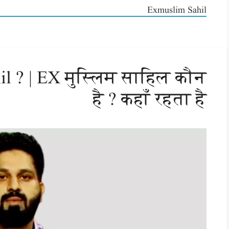
Exmuslim Sahil
l ? | EX मुस्लिम साहिल कौन
है ? कहाँ रहता है