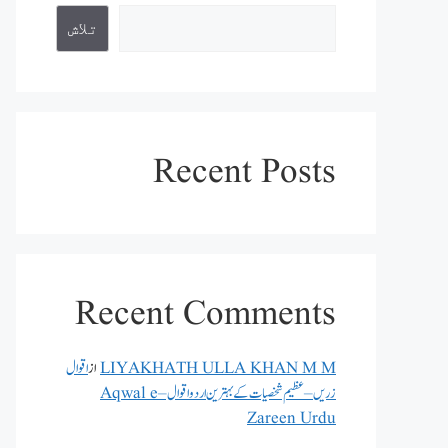
تلاش
Recent Posts
Recent Comments
LIYAKHATH ULLA KHAN M M
از
اقوال
زریں – عظیم شخصیات کے بہترین اردو اقوال – Aqwal e
Zareen Urdu