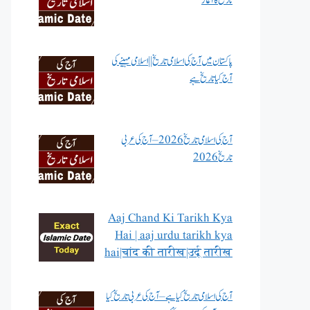
تاریخ کا آغاز
پاکستان میں آج کی اسلامی تاریخ || اسلامی مہینے کی
آج کیا تاریخ ہے
آج کی اسلامی تاریخ 2026 – آج کی عربی
تاریخ 2026
Aaj Chand Ki Tarikh Kya
Hai | aaj urdu tarikh kya
hai|चांद की तारीख|उर्दू तारीख
آج کی اسلامی تاریخ کیا ہے – آج کی عربی تاریخ کیا