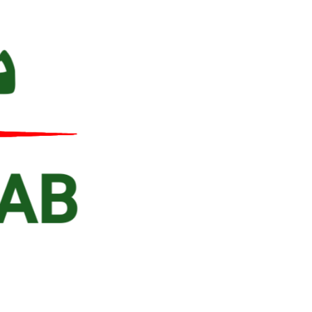
Ski
t
conten