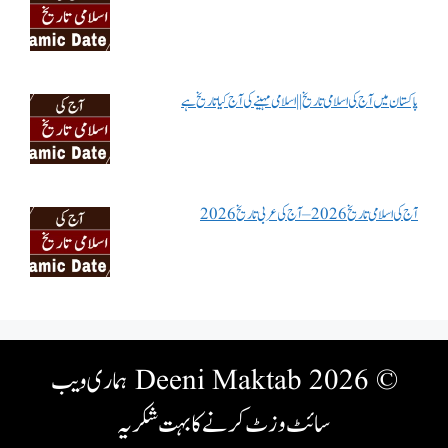
پاکستان میں آج کی اسلامی تاریخ || اسلامی مہینے کی آج کیا تاریخ ہے
آج کی اسلامی تاریخ 2026 – آج کی عربی تاریخ 2026
© 2026 Deeni Maktab
ہماری ویب
سائٹ وزٹ کرنے کا بہت شکریہ