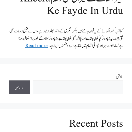
Ke Fayde In Urdu
کیا آپ کھیرا کھانے کے یہ فوائد جانتے ہیں: کھیرا ککڑی کے مانند پھلدار پودا ہے، اس سےقیمتی ادویات بھی
بنتی ہیں۔ یہ زیادہ تر کچا کھایا جاتا ہے اورپکا کر بھی کھایا جاتا ہے ،زیادہ تر سلاد کے طور پراستعمال ہوتا
ہےلمبا،بھورا ،سبز اور چھوٹی اقسام میں ملتا ہے، یہ دو فصلیں دیتا ہے …
Read more
تلاش
تلاش
Recent Posts