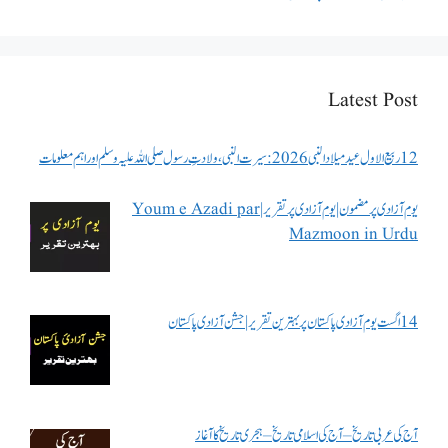
Latest Post
12 ربیع الاول عید میلاد النبی 2026: سیرت النبی، ولادتِ رسول صلی اللہ علیہ وسلم اور اہم معلومات
یوم آزادی پر مضمون | یوم آزادی پر تقریر | Youm e Azadi par
Mazmoon in Urdu
14 اگست یوم آزادی پاکستان پر بہترین تقریر | جشن آزادی پاکستان
آج کی عربی تاریخ – آج کی اسلامی تاریخ – ہجری تاریخ کا آغاز