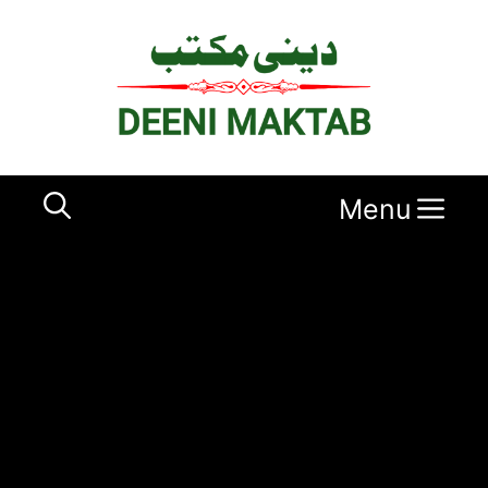
Ski
t
conten
Menu