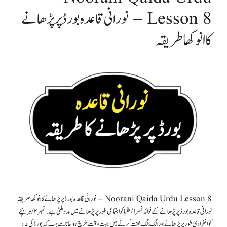
Lesson 8 – نورانی قاعدہ بورڈ پر پڑھانے
کا انوکھا طریقہ
Noorani Qaida Urdu Lesson 8 – نورانی قاعدہ بورڈ پر پڑھانے کا انوکھا طریقہ
نورانی قاعدہ بورڈ پر پڑھانےکے فوائد نمبر۱/طلبا کو اجتماعی طور پر پڑھانے میں مدد ملتی ہے۔ نمبر۲/ ہر بچے
کو انفرادی طور پر پڑھانے اور الگ الگ محنت کرنےمیں بہت وقت خرچ ہو جاتا ہے جب کہ بورڈ کی مدد