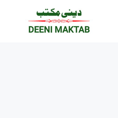
Ski
t
conten