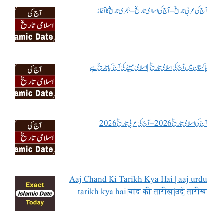
آج کی عربی تاریخ – آج کی اسلامی تاریخ – ہجری تاریخ کا آغاز
پاکستان میں آج کی اسلامی تاریخ || اسلامی مہینے کی آج کیا تاریخ ہے
آج کی اسلامی تاریخ 2026 – آج کی عربی تاریخ 2026
Aaj Chand Ki Tarikh Kya Hai | aaj urdu
tarikh kya hai|चांद की तारीख|उर्दू तारीख