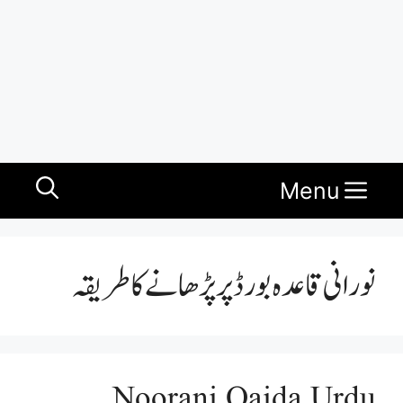
Menu
نورانی قاعدہ بورڈ پر پڑھانے کا طریقہ
Noorani Qaida Urdu