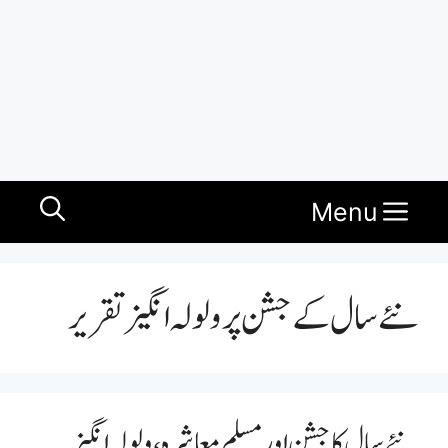
Menu
نئے سال کے جشن پر ولولہ انگیز تقریر
نئے سال کا جشن اور مسلم معاشرہ، ولولہ انگیز