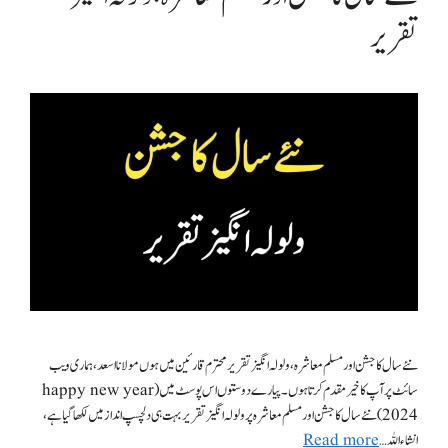
تقریر
نئے سال کا جشن اور مسلم معاشرہ، ولولہ انگیز تقریر محترم قارئین میں ہوں مولانا اسعد، ہماری ویب
سائٹ پر آپ کا خیر مقدم کرتا ہوں۔ پیارے دوستوں اس پوسٹ میں(happy new year
2024) نئے سال کا جشن اور مسلم معاشرہ پر ولولہ انگیز تقریر بہت ہی دلچسپ انداز میں لکھا گیا ہے،
انشاء اللہ …
Read more