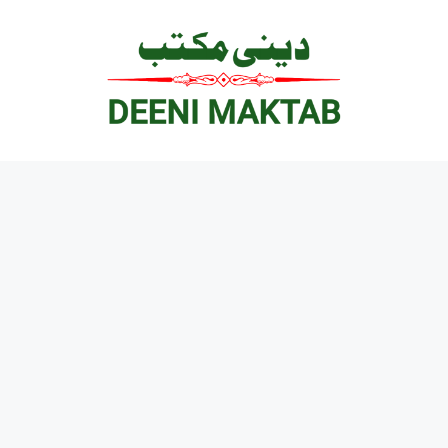
Ski
t
conten