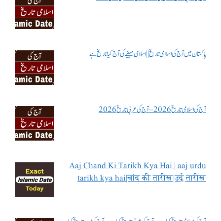
پاکستان میں آج کی اسلامی تاریخ || اسلامی مہینے کی آج کیا تاریخ ہے
آج کی اسلامی تاریخ 2026 – آج کی عربی تاریخ 2026
Aaj Chand Ki Tarikh Kya Hai | aaj urdu
tarikh kya hai|चांद की तारीख|उर्दू तारीख