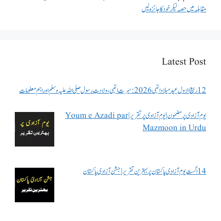
مقابلہ میں حصہ لیکر خود کا جائزہ لیں
Latest Post
12 ربیع الاول عید میلاد النبی 2026: سیرت النبی، ولادتِ رسول صلی اللہ علیہ وسلم اور اہم معلومات
یوم آزادی پر مضمون | یوم آزادی پر تقریر | Youm e Azadi par
Mazmoon in Urdu
14 اگست یوم آزادی پاکستان پر بہترین تقریر | جشن آزادی پاکستان