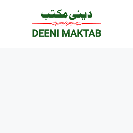
Ski
t
conten