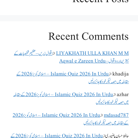
Recent Comments
LIYAKHATH ULLA KHAN M M
از
اقوال زریں – عظیم شخصیات کے
بہترین اردو اقوال – Aqwal e Zareen Urdu
khadija
از
Islamic Quiz 2026 In Urdu – اسلامی کویز 2026 کے
مقابلہ میں حصہ لیکر خود کا جائزہ لیں
azhar
از
Islamic Quiz 2026 In Urdu – اسلامی کویز 2026 کے مقابلہ
میں حصہ لیکر خود کا جائزہ لیں
mdasad787
از
Islamic Quiz 2026 In Urdu – اسلامی کویز 2026
کے مقابلہ میں حصہ لیکر خود کا جائزہ لیں
حافظ حسان پالنپوری
از
Islamic Quiz 2026 In Urdu – اسلامی کویز 2026 کے