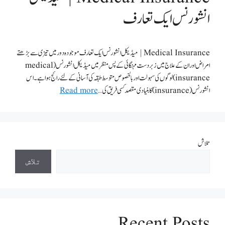
انشورنس ایک تعارف
Medical Insurance | میڈیکل انشورنس ایک تعارف موجودہ دور میں تیزی سے بڑھتے
امراض اور ان کے علاج میں زبر دست مہنگائی کے پس منظر میں میڈیکل انشورنس ( medical
insurance) لوگوں کی سہولت اور بالخصوص متوسط طبقہ کی آسانی کے لئے رائج ہوا ہے۔ اس
انشورنس ( insurance) کا بنیادی مقصد کسی فریق کی …
Read more
تلاش
تلاش
Recent Posts