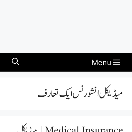
Menu
میڈیکل انشورنس ایک تعارف
Medical Insurance | میڈیکل