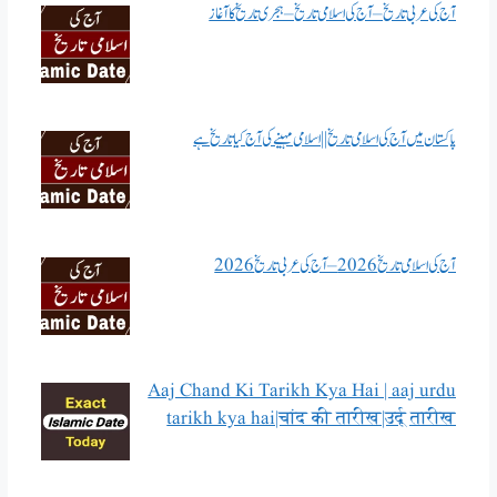
آج کی عربی تاریخ – آج کی اسلامی تاریخ – ہجری تاریخ کا آغاز
پاکستان میں آج کی اسلامی تاریخ || اسلامی مہینے کی آج کیا تاریخ ہے
آج کی اسلامی تاریخ 2026 – آج کی عربی تاریخ 2026
Aaj Chand Ki Tarikh Kya Hai | aaj urdu
tarikh kya hai|चांद की तारीख|उर्दू तारीख