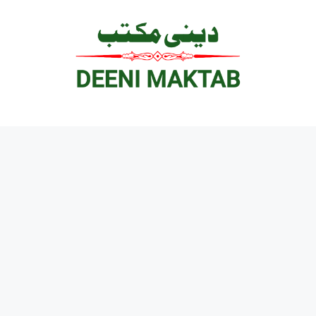
Ski
t
conten