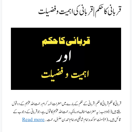
قربانی کا حکم | قربانی کی اہمیت و فضیلت
قربانی کا حکم قربانی کا حکم: قربانی کے حکم کے بارے میں حضرات ائمہ کرام رحمت اللہ علیہم کے دو قول
ملتے ہیں (۱) واجب: یہ حضرات احناف اور مالکیہ رحمت اللہ علیہم کا قول ہے ، جو قربانی کے وجوب کے
قائل ہیں۔ (۲) سنت مؤکدہ: امام شافعی اور امام احمد بن حنبل رحمت …
Read more