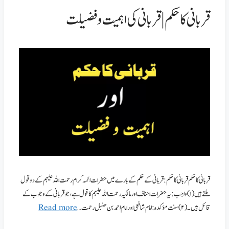
قربانی کا حکم | قربانی کی اہمیت و فضیلت
قربانی کا حکم قربانی کا حکم: قربانی کے حکم کے بارے میں حضرات ائمہ کرام رحمت اللہ علیہم کے دو قول
ملتے ہیں (۱) واجب: یہ حضرات احناف اور مالکیہ رحمت اللہ علیہم کا قول ہے ، جو قربانی کے وجوب کے
قائل ہیں۔ (۲) سنت مؤکدہ: امام شافعی اور امام احمد بن حنبل رحمت …
Read more