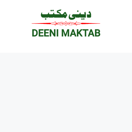
Ski
t
conten