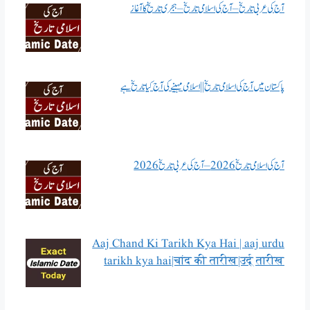
آج کی عربی تاریخ – آج کی اسلامی تاریخ – ہجری تاریخ کا آغاز
پاکستان میں آج کی اسلامی تاریخ || اسلامی مہینے کی آج کیا تاریخ ہے
آج کی اسلامی تاریخ 2026 – آج کی عربی تاریخ 2026
Aaj Chand Ki Tarikh Kya Hai | aaj urdu
tarikh kya hai|चांद की तारीख|उर्दू तारीख