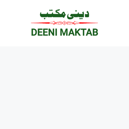
Ski
t
conten