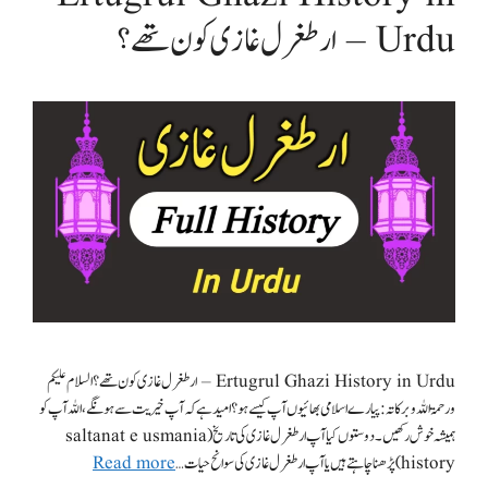
Urdu – ارطغرل غازی کون تھے؟
Ertugrul Ghazi History in Urdu – ارطغرل غازی کون تھے؟ السلام علیکم
ورحمۃ اللہ وبرکاتہ: پیارے اسلامی بھائیوں آپ کیسے ہو؟ امید ہے کہ آپ خیریت سے ہونگے، اللہ آپ کو
ہمیشہ خوش رکھیں۔ دوستوں کیا آپ ارطغرل غازی کی تاریخ( saltanat e usmania
history) پڑھنا چاہتے ہیں یا آپ ارطغرل غازی کی سوانح حیات …
Read more