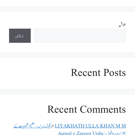
تلاش
تلاش
Recent Posts
Recent Comments
LIYAKHATH ULLA KHAN M M
از
اقوال زریں – عظیم شخصیات کے
بہترین اردو اقوال – Aqwal e Zareen Urdu