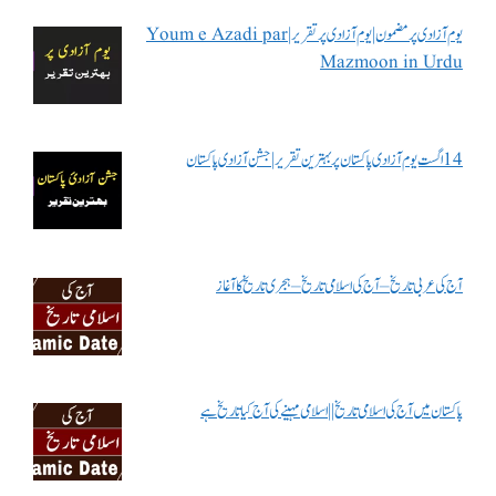
یوم آزادی پر مضمون | یوم آزادی پر تقریر | Youm e Azadi par
Mazmoon in Urdu
14 اگست یوم آزادی پاکستان پر بہترین تقریر | جشن آزادی پاکستان
آج کی عربی تاریخ – آج کی اسلامی تاریخ – ہجری تاریخ کا آغاز
پاکستان میں آج کی اسلامی تاریخ || اسلامی مہینے کی آج کیا تاریخ ہے