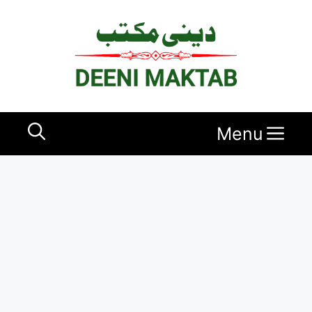
Ski
t
conten
Menu