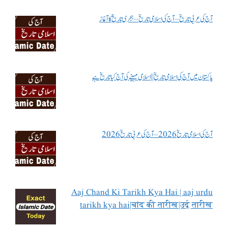
آج کی عربی تاریخ – آج کی اسلامی تاریخ – ہجری تاریخ کا آغاز
پاکستان میں آج کی اسلامی تاریخ || اسلامی مہینے کی آج کیا تاریخ ہے
آج کی اسلامی تاریخ 2026 – آج کی عربی تاریخ 2026
Aaj Chand Ki Tarikh Kya Hai | aaj urdu
tarikh kya hai|चांद की तारीख|उर्दू तारीख