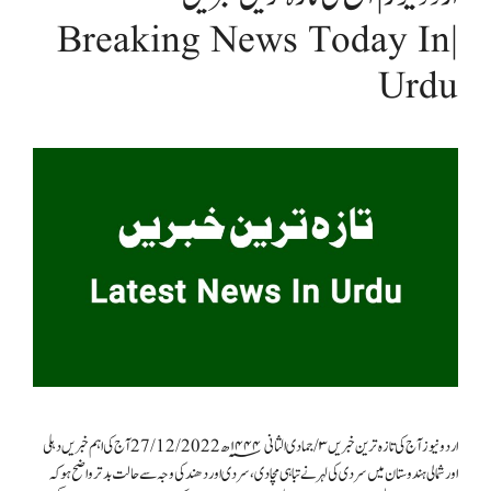
| Breaking News Today In
Urdu
اردو نیوز آج کی تازہ ترین خبریں ۳/جمادی الثانی۱۴۴۴؁ھ 27/12/2022 آج کی اہم خبریں دہلی
اور شمالی ہندوستان میں سردی کی لہر نے تباہی مچا دی، سردی اور دھند کی وجہ سے حالت بدترواضح ہوکہ