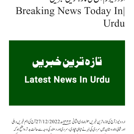
| Breaking News Today In
Urdu
اردو نیوز آج کی تازہ ترین خبریں ۳/جمادی الثانی۱۴۴۴؁ھ 27/12/2022 آج کی اہم خبریں دہلی
اور شمالی ہندوستان میں سردی کی لہر نے تباہی مچا دی، سردی اور دھند کی وجہ سے حالت بدترواضح ہوکہ