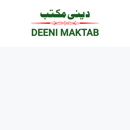
Ski
t
conten