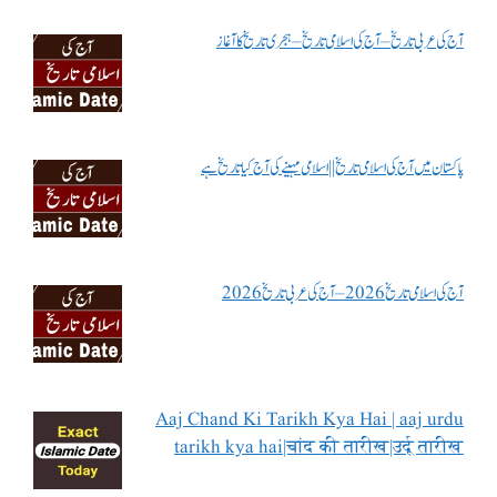
آج کی عربی تاریخ – آج کی اسلامی تاریخ – ہجری تاریخ کا آغاز
پاکستان میں آج کی اسلامی تاریخ || اسلامی مہینے کی آج کیا تاریخ ہے
آج کی اسلامی تاریخ 2026 – آج کی عربی تاریخ 2026
Aaj Chand Ki Tarikh Kya Hai | aaj urdu
tarikh kya hai|चांद की तारीख|उर्दू तारीख