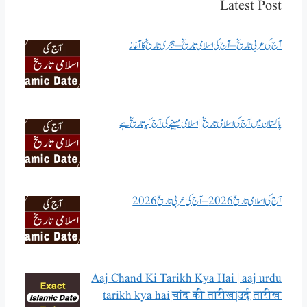
Latest Post
آج کی عربی تاریخ – آج کی اسلامی تاریخ – ہجری تاریخ کا آغاز
پاکستان میں آج کی اسلامی تاریخ || اسلامی مہینے کی آج کیا تاریخ ہے
آج کی اسلامی تاریخ 2026 – آج کی عربی تاریخ 2026
Aaj Chand Ki Tarikh Kya Hai | aaj urdu
tarikh kya hai|चांद की तारीख|उर्दू तारीख