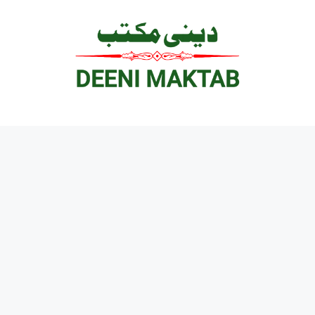
Ski
t
conten