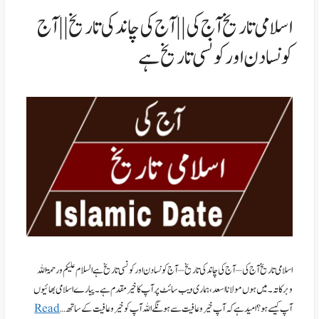
اسلامی تاریخ آج کی || آج کی چاند کی تاریخ || آج
کونسا دن اور کونسی تاریخ ہے
اسلامی تاریخ آج کی – آج کی چاند کی تاریخ – آج کونسا دن اور کونسی تاریخ ہے السلام علیکم ورحمۃ اللہ
وبرکاتہ۔ میں ہوں مولانا اسعد،ہماری ویب سائٹ پر آپ کا خیر مقدم ہے۔پیارے اسلامی بھائیوں
آپ کیسے ہو؟ امید ہے کہ آپ خیر وعافیت سے ہونگے اللہ آپ کو خیر وعافیت کے ساتھ …
Read