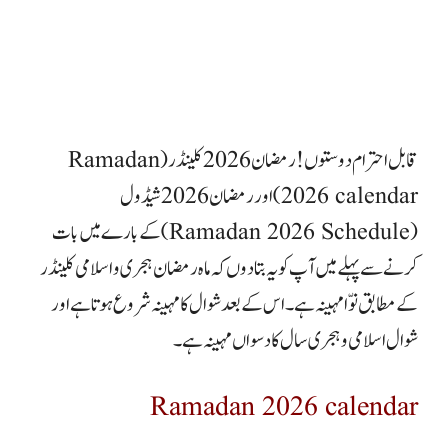
قابل احترام دوستوں !
رمضان 2026 کلینڈر
(Ramadan
2026 calendar) اور رمضان 2026 شیڈول
(Ramadan 2026 Schedule) کے بارے میں بات
کرنے سے پہلے میں آپ کو یہ بتادوں کہ ماہ
رمضان ہجری و اسلامی کلینڈر
کے مطابق نوّا مہینہ ہے
۔ اس کے بعد شوال کا مہینہ شروع ہوتا ہے اور
شوال اسلامی و ہجری سال کا دسواں مہینہ ہے
۔
Ramadan 2026 calendar