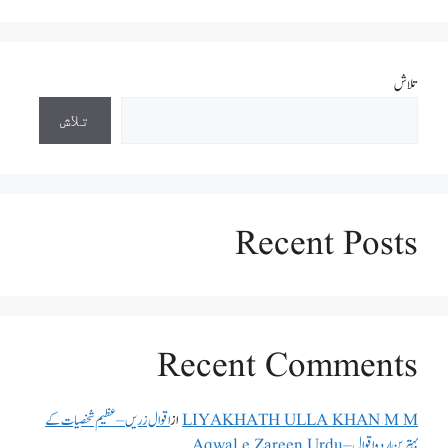
تلاش
تلاش
Recent Posts
Recent Comments
LIYAKHATH ULLA KHAN M M
از
اقوال زریں – عظیم شخصیات کے
بہترین اردو اقوال – Aqwal e Zareen Urdu