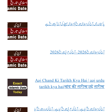
پاکستان میں آج کی اسلامی تاریخ || اسلامی مہینے کی آج کیا تاریخ ہے
آج کی اسلامی تاریخ 2026 – آج کی عربی تاریخ 2026
Aaj Chand Ki Tarikh Kya Hai | aaj urdu
tarikh kya hai|चांद की तारीख|उर्दू तारीख
آج کی اسلامی تاریخ کیا ہے – آج کی عربی تاریخ کیا ہے – آج کی اردو تاریخ کیا