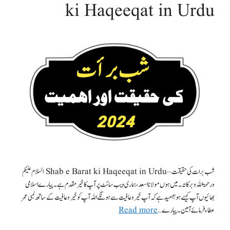
ki Haqeeqat in Urdu
شب برات کی حقیقت – Shab e Barat ki Haqeeqat in Urdu السلام علیکم
ورحمۃ اللہ وبرکاتہ۔ میں ہوں مولانا اسعد،ہماری ویب سائٹ پر آپ کا خیر مقدم ہے۔پیارے اسلامی
بھائیوں آپ کیسے ہو؟ امید ہے کہ آپ خیر وعافیت سے ہونگے اللہ آپ کو خیر وعافیت کے ساتھ لمبی عمر
عطاء فرمائے آمین۔ پیارے …
Read more