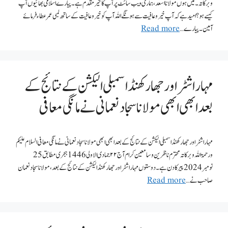
وبرکاتہ۔ میں ہوں مولانا اسعد،ہماری ویب سائٹ پر آپ کا خیر مقدم ہے۔پیارے اسلامی بھائیوں آپ
کیسے ہو؟ امید ہے کہ آپ خیر وعافیت سے ہونگے اللہ آپ کو خیر وعافیت کے ساتھ لمبی عمر عطاء فرمائے
آمین۔ پیارے …
Read more
مہاراشٹر اور جھارکھنڈ اسمبلی الیکشن کے نتائج کے
بعد ابھی ابھی مولانا سجاد نعمانی نے مانگی معافی
مہاراشٹر اور جھارکھنڈ اسمبلی الیکشن کے نتائج کے بعد ابھی ابھی مولانا سجاد نعمانی نے مانگی معافی السلام علیکم
ورحمۃ اللہ وبرکاتہ محترم ناظرین و سامعین کرام آج ۲۲ جمادی الاولی 1446 ہجری مطابق 25
نومبر 2024 پیر کا دن ہے۔ دوستوں مہاراشٹر اور جھارکھنڈ الیکشن کے نتائج کے بعد، مولانا سجاد نعمان
صاحب نے …
Read more