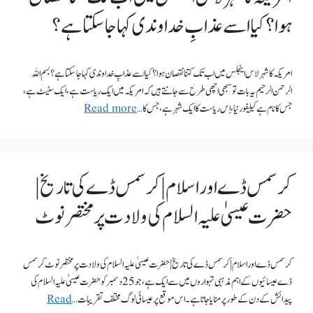
ہوا ؟ کیا اسے عذابِ خداوندی کہا جا سکتا ہے؟
امریکہ کا شہر لاس اینجلس میں اب تک کتنا نقصان ہوا ؟ کیا اسے عذابِ خداوندی کہا جا سکتا ہے؟ بسم اللہ
الرحمن الرحیم یہ بات تو سبھی اچھی طرح سے جانتے ہیں کہ امریکہ میں ایک ریاست ہے، ایک سٹیٹ ہے،
جس کا نام ہے کیلیفورنیا، اِس ریاست کا ایک شہر ہے، جس کا …
Read more
کرسمس ڈے اور اسلام | کرسمس ڈے کی تاریخ |
حضرت عیسیٰ علیہ السلام کی ولادت پر مختصر نوٹ
کرسمس ڈے اور اسلام | کرسمس ڈے کی تاریخ | حضرت عیسیٰ علیہ السلام کی ولادت پر مختصر نوٹ کرسمس
ڈے عیسائیوں کے اہم مذہبی تہواروں میں سے ایک ہے، جو 25 دسمبر کو حضرت عیسیٰ علیہ السلام کی
پیدائش کے دن کے طور پر منایا جاتا ہے۔ اس موقع پر عیسائی لوگ مختلف تقریبات …
Read