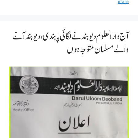
more
آج دار العلوم دیوبند نے لگائی پابندی، دیوبند آنے
والے مسلمان متوجہ ہوں