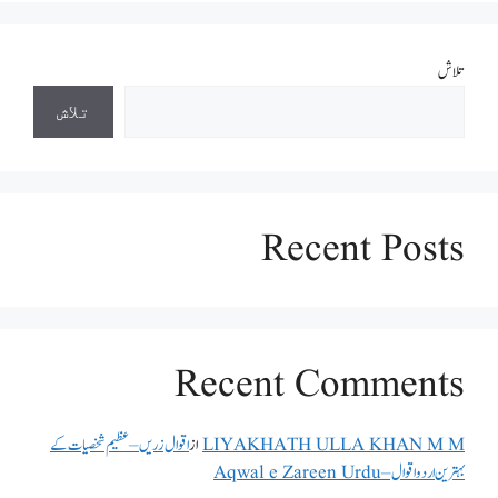
تلاش
تلاش
Recent Posts
Recent Comments
LIYAKHATH ULLA KHAN M M
از
اقوال زریں – عظیم شخصیات کے
بہترین اردو اقوال – Aqwal e Zareen Urdu