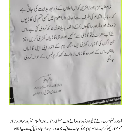
آج دار العلوم دیوبند نے لگائی پابندی، دیوبند آنے والے مسلمان متوجہ ہوں السلام علیکم ورحمۃ اللہ وبرکاتہ
محترم قارئین کرام۔ دارالعلوم دیوبند کی جانب سے ایک بہت ہی اہم اعلان جاری کیا گیا ہے۔ یہ اعلان