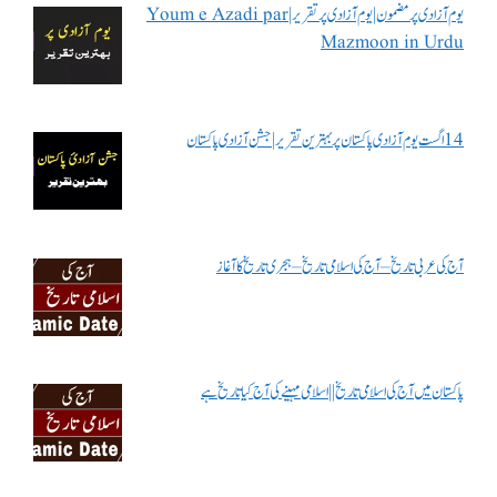
یوم آزادی پر مضمون | یوم آزادی پر تقریر | Youm e Azadi par
Mazmoon in Urdu
14 اگست یوم آزادی پاکستان پر بہترین تقریر | جشن آزادی پاکستان
آج کی عربی تاریخ – آج کی اسلامی تاریخ – ہجری تاریخ کا آغاز
پاکستان میں آج کی اسلامی تاریخ || اسلامی مہینے کی آج کیا تاریخ ہے