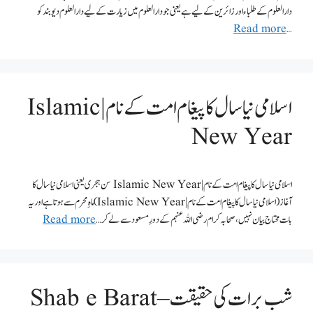
دارالعلوم کے طلباء اور زائرین کے لیے ہے یعنی جو دارالعلوم میں زیارت کے لیے دارالعلوم دیوبند کو
Read more
…
اسلامی نیا سال کا پیغام امت کے نام | Islamic
New Year
اسلامی نیا سال کا پیغام امت کے نام | Islamic New Year سن ہجری یعنی اسلامی نیا سال کا
آغاز (اسلامی نیا سال کا پیغام امت کے نام | Islamic New Year) ماہِ محرم سے ہوتا ہے اور یہ
بات محتاج بیان نہیں ، صحابہ کرام رضی اللہ عنہم کے دورِ مسعود سے لے کر …
Read more
شب برات کی حقیقت – Shab e Barat