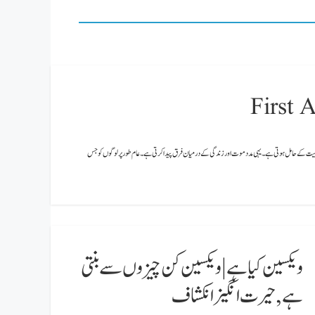
 اہمیت: فرسٹ ایڈ سے مراد متعدد زخمی یامریض کی ابتدائی امداد ہے۔ فرسٹ ایڈ (First Aid) انتہائی اہمیت کے حامل ہوتی ہے۔ یہی مدد موت اور زندگی کے درمیان فرق پیدا کرتی ہے۔ عام طور پر لوگوں کو جس
ویکسین کیاہے|ویکسین کن چیزوں سے بنتی
ہے,حیرت انگیز انکشاف