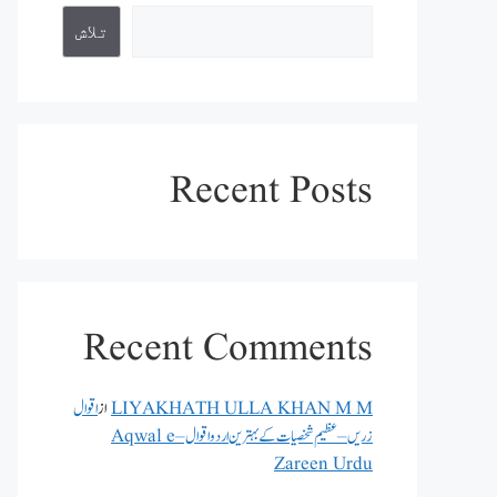
تلاش
Recent Posts
Recent Comments
LIYAKHATH ULLA KHAN M M
از
اقوال
زریں – عظیم شخصیات کے بہترین اردو اقوال – Aqwal e
Zareen Urdu