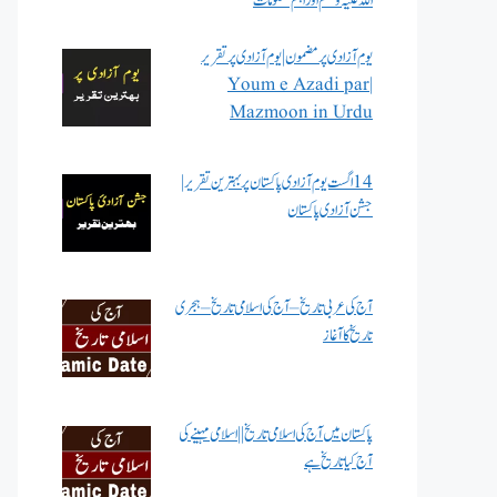
اللہ علیہ وسلم اور اہم معلومات
یوم آزادی پر مضمون | یوم آزادی پر تقریر
| Youm e Azadi par
Mazmoon in Urdu
14 اگست یوم آزادی پاکستان پر بہترین تقریر |
جشن آزادی پاکستان
آج کی عربی تاریخ – آج کی اسلامی تاریخ – ہجری
تاریخ کا آغاز
پاکستان میں آج کی اسلامی تاریخ || اسلامی مہینے کی
آج کیا تاریخ ہے