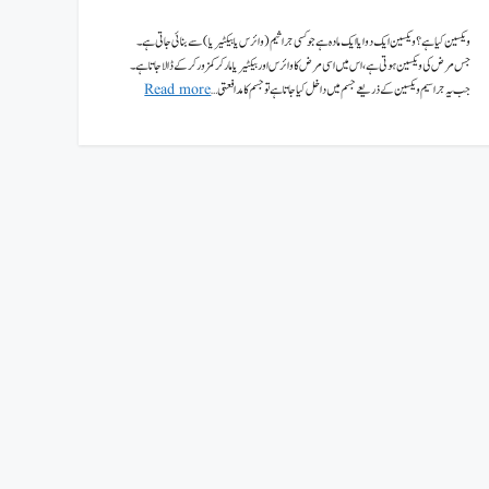
ویکسین کیا ہے؟ ویکسین ایک دوا یا ایک مادہ ہے جو کسی جراثیم( وائرس یا بیکٹیریا) سے بنائی جاتی ہے۔
جس مرض کی ویکسین ہوتی ہے،اس میں اسی مرض کا وائرس اور بیکٹیریا مار کر کمزور کرکے ڈالا جاتا ہے۔
جب یہ جراسیم ویکسین کے ذریعے جسم میں داخل کیا جاتا ہے تو جسم کا مدافعتی …
Read more