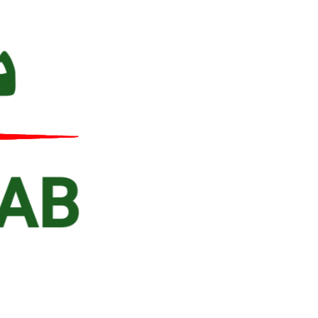
Ski
t
conten