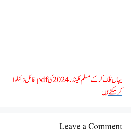
یہاں کلک کرکے مسلم کلینڈر 2024 کی pdf فائل ڈائنلوڈ
کرسکتے ہیں
Leave a Comment