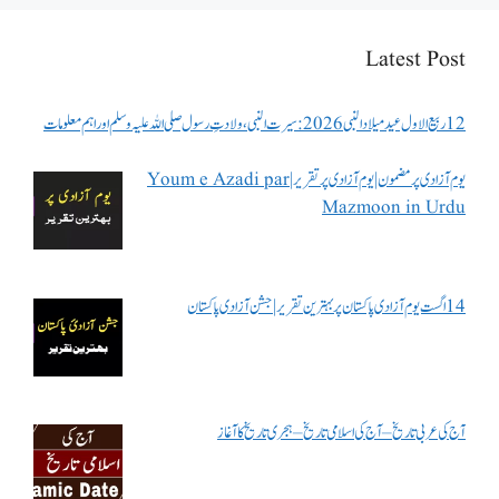
Latest Post
12 ربیع الاول عید میلاد النبی 2026: سیرت النبی، ولادتِ رسول صلی اللہ علیہ وسلم اور اہم معلومات
یوم آزادی پر مضمون | یوم آزادی پر تقریر | Youm e Azadi par
Mazmoon in Urdu
14 اگست یوم آزادی پاکستان پر بہترین تقریر | جشن آزادی پاکستان
آج کی عربی تاریخ – آج کی اسلامی تاریخ – ہجری تاریخ کا آغاز