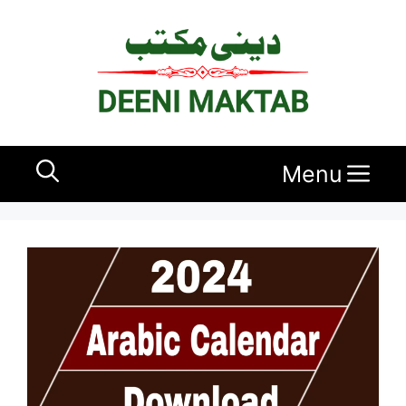
Ski
t
conten
Menu