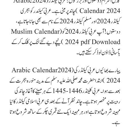
قابل احترام دوستوں اور بزرگوں! عربی کیلنڈر (2024 Arabic
Calendar 2024 ) چاند پر مبنی ہے۔ عربی کیلندر کو ہجری
کیلنڈر 2024 اور مسلم کیلنڈر 2024 کے نام سے بھی جانا جاتا ہے،
دوستوں ! آپ عربی کیلنڈر 2024 کو ( Muslim Calendar
2024 pdf Download ) نیچے دیے گئے لنک پر کلک کرکے
بآسانی ڈاؤن لوڈ کر سکتے ہیں۔
پیارے بھائیوں عربی کیلنڈر کی (2024 Arabic Calendar
2024 ) ابتدا حضرت محمد صلی اللہ علیہ وسلم کے مدینہ منورہ ہجرت کے
بعد سے ہوا۔ عربی کلینڈر 1446-1445 کے ہر مہینے کا آغاز چاند کی
رویت پر منحصر ہوتا ہے۔ چاند نظر آنے کے بعد ہی عربی اسلامی کیلنڈر کا نیا
مہینہ شروع ہوتا ہے اور ہر مہینہ ایک نئے قمری چکر کے ساتھ شروع ہوتا
ہے۔