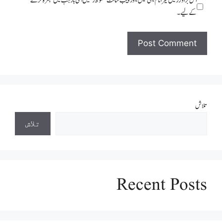
اس براؤزر میں میرا نام، ای میل، اور ویب سائٹ محفوظ رکھیں اگلی بار جب میں تبصرہ کرنے
کےلیے۔
تلاش
تلاش
Recent Posts