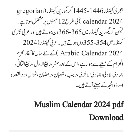
ہجری کیلنڈر 1446-1445 گریگورین کیلنڈر ( gregorian
calendar 2024 ) کی طرح 12 مہینوں پر مشتمل ہوتا ہے۔
لیکن گریگورین کیلنڈر میں 365-366 دن ہوتے ہیں اور عربی ہجری
کیلنڈر میں 354-355 دن ہوتے ہیں۔ عربی کیلنڈر (2024
Arabic Calendar 2024 ) کے نئے سال کا آغاز محرم
الحرام کے مہینے سے ہوتا ہے، اس کے بعد صفر ، ربیع الاول، ربیع الثانی،
جمادی الاولی، جمادی الاخری، رجب ، شعبان، رمضان، شوال، ذوالقعدہ
اور ذوالحجہ کے مہینے آتے ہیں۔
Muslim Calendar 2024 pdf
Download