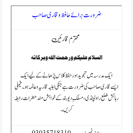
ضرورت برائے حافظ و قاری صاحب
محترم قارئین
السلام عليكم ورحمت الله وبركاتہ
ایک مدرسہ میں تجوید اورحفظ کلاس پڑھانےکے لیے ایک
ایسےقاری صاحب کی ضرورت ہے جنکی اہلیہ قاریہ و عالمہ ہو۔فیملی
رہائش ضلع راولپنڈی ، مسلکِ دیوبندکے
خواہش مند حضرات رابطہ
کریں۔