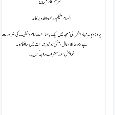
محترم قارئین
السلام عليكم ورحمۃ الله وبركاتہ
یروڑہ پونہ مہاراشٹرا کی مسجد میں ایک باصلاحیت امام و خطیب کی ضرورت
ہے، جو حافظ،عال، مفتی ہو نیزجماعت میں سالگا ہو۔
خواہش مند حضرات رابطہ کریں۔