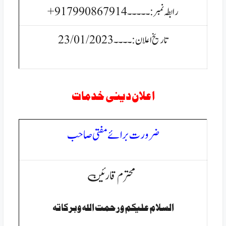
رابطہ نمبر:۔۔۔۔۔917990867914+
تاریخ اعلان:۔۔۔۔23/01/2023
اعلان دینی خدمات
ضرورت برائے مفتی صاحب
محترم قارئین
السلام عليكم ورحمت الله وبركاتہ