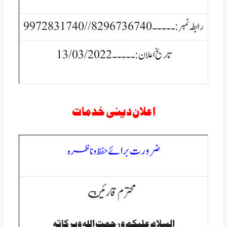
رابطہ نمبر:۔۔۔۔۔8296736740// 9972831740
تاریخ اعلان:۔۔۔۔۔13/03/2022
اعلان دینی خدمات
ضرورت برائے
حفظ و ناظرہ
محترم قارئین
السلام عليكم ورحمت الله وبركاتہ