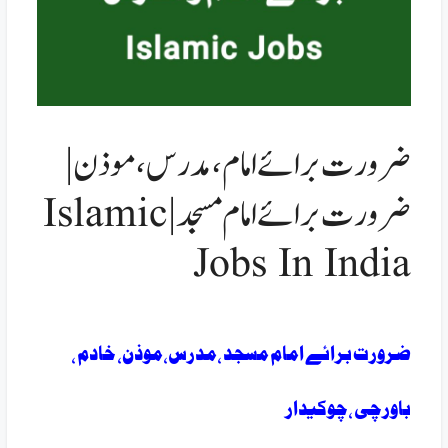
ضرورت برائےامام،مدرس،موذن|
ضرورت برائےامام مسجد|Islamic
Jobs In India
ضرورت برائے امام مسجد ،مدرس،موذن، خادم ،
باورچی ،چوکیدار