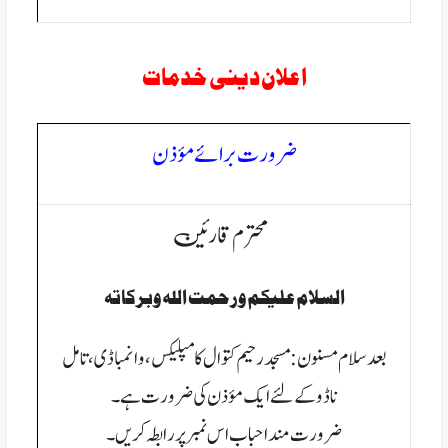
اعلان دینی خدمات
ضرورت برائے
مؤذن
محترم قارئین
السلام عليكم ورحمت الله وبركاتہ
بعد سلام مسنون :مسجد رحیم کتوال کامپلیکس، وانمباڈی،تامل
ناڈوکے لئے ایک مؤذن کی ضرورت ہے۔
ضرورت مند احباب اس نمبر پر رابطہ کریں۔