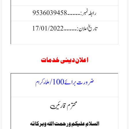
رابطہ نمبر:۔۔۔۔۔9536039458
تاریخ اعلان:۔۔۔۔۔17/01/2022
اعلان دینی خدمات
ضرورت برائے100/
علماء کرام
محترم قارئین
السلام عليكم ورحمت الله وبركاتہ