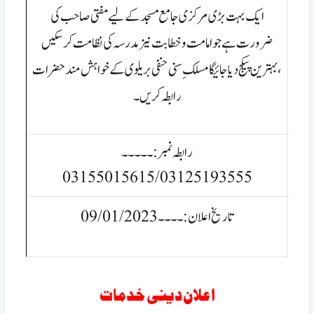
ایک بہت بڑی مرکزی جامع مسجد کے لیےمفتی صاحب کی
ضرورت ہےجو امامت وخطابت نیز مدرسہ کی نظامت کرسکیں
،بہترین پیکج دیاجائیگا مسلکِ سنی حنفی بریلوی کے
خواہش مند حضرات
رابطہ کریں۔
رابطہ نمبر:۔۔۔۔۔
03155015615/03125193555
تاریخ اعلان:۔۔۔۔09/01/2023
اعلان دینی خدمات