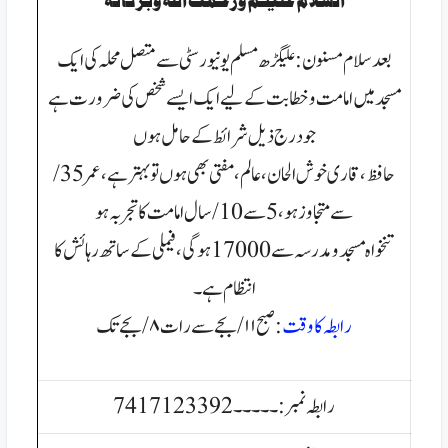
السلام عليكم ورحمت الله وبركاتہ
بعد سلام مسنون :
علیگڑھ مسلم یونیورسٹی سے متصل محلہ کی ایک
مسجد میں امامت و خطابت کے لیے ایک ایسے شخص کی ضرورت ہے
جو درج ذیل شرائط کے حامل ہوں
حافظ،قاری خوش الحان،عالم،مفتی بھی ہوں تو بہتر ہے،عمر35/
سےمتجاوزہو،
5سے10/سال امامت کاتجربہ ہو
تنخواہ مسجدو مدرسہ سے 17000ہوگی ،
فیملی کے ساتھ رہائش کا
انتظام ہے۔
رابطہ کا وقت
:
صبح ۱۱/بجےسےرات۸/بجےتک
رابطہ نمبر:۔۔۔۔۔ 7417123392