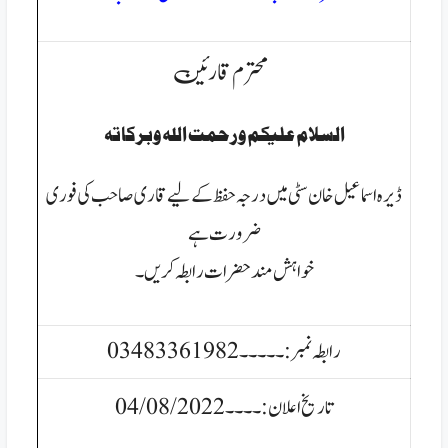
محترم قارئین
السلام عليكم ورحمت الله وبركاتہ
ڈیرہ اسماعیل خان سٹی میں درجہ حفظ کے لیے قاری صاحب کی فوری
ضرورت ہے
خواہش مند حضرات رابطہ کریں۔
رابطہ نمبر:۔۔۔۔۔03483361982
تاریخ اعلان:۔۔۔۔04/08/2022