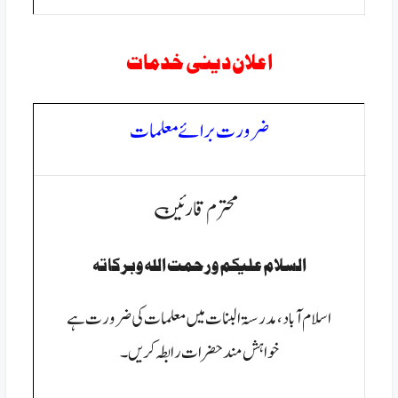
اعلان دینی خدمات
ضرورت برائے معلمات
محترم قارئین
السلام عليكم ورحمت الله وبركاتہ
اسلام آباد ،مدرسۃ البنات میں معلمات کی ضرورت ہے
خواہش مند حضرات رابطہ کریں۔