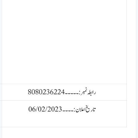
رابطہ نمبر:۔۔۔۔۔
8080236224
تاریخ اعلان:۔۔۔۔06/02/2023