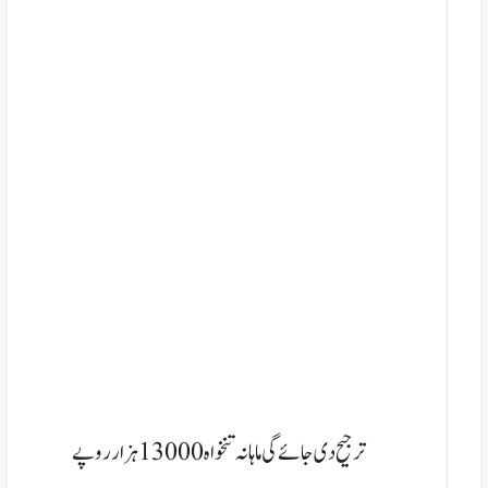
ترجیح دی جائے گی
ماہانہ تنخواہ 13000ہزار روپے