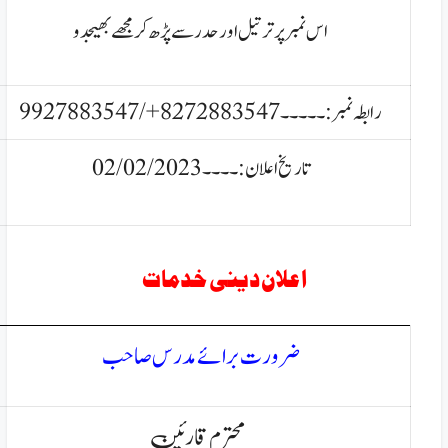
اس نمبر پر ترتیل اور حدر سے
پڑھ کر مجھے بھیجدو
رابطہ نمبر:۔۔۔۔۔
8272883547
+/
9927883547
تاریخ اعلان:۔۔۔۔02/02/2023
اعلان دینی خدمات
ضرورت برائے مدرس صاحب
محترم قارئین