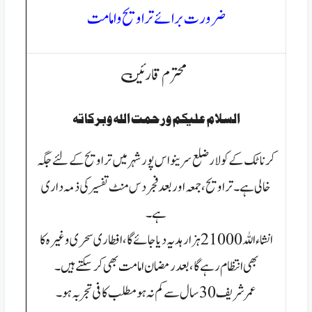
ضرورت برائے تراویح و امامت
محترم قارئین
السلام عليكم ورحمت الله وبركاتہ
کرناٹک کے کولار ضلع سرینواس پور شہر میں تراویح کے لئے جگہ
خالی ہے۔
تراویح، جمعہ اور بعد فجر دس منٹ تفسیر کی ذمہ داری
ہے۔
انشاءاللہ 21000 ہزار ہدیہ دیا جائے گا، افطاری سحری وغیرہ کا
بھی انتظام رہے گا ،
بعد رمضان امامت بھی کرسکتے ہیں۔
عمر شریف 30 سال سے کم نہ ہو مطلب کافی تجربہ ہو۔