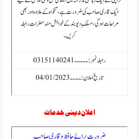
کراچی کے ایک رہائشی مدرسہ میں حفظ کی کل وقتی کلاس کے لیے
ایک قاری صاحب کی ضرورت ہے، تنخواہ کے علاوہ اور بھی
مراعات ہوگی، مسلکِ دیوبندکے
خواہش مند حضرات رابطہ
کریں۔
رابطہ نمبر:۔۔۔۔۔03151140241
تاریخ اعلان:۔۔۔۔04/01/2023
اعلان دینی خدمات
ضرورت برائے حافظ و قاری صاحب