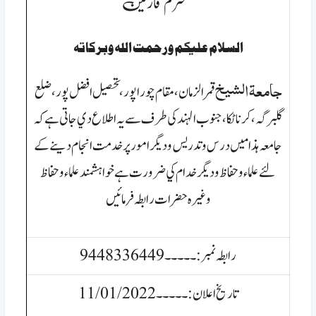
محترم قارئین
السلام عليكم ورحمت الله وبركاتہ
جامعةالشيخ
قمرالزمان، مقام چوراپور، تحصيل افضل پور ،ضلع
گلبرگہ، كرناٹکا،جنوب الہند كی طرف سے يہ اطلاع دي جاتی ہےكہ
جامعہ ہذا ميں درس وتدريس وديگر امور پر خدمت انجام دينے كے
لئے علماء وحفاظ وديگر خدام كي ضرورت ہے خواہشمند علماء وحفاظ
وغيره حضرات رابطہ فرمائيں
رابطہ نمبر:۔۔۔۔۔9448336449
تاریخ اعلان:۔۔۔۔۔11/01/2022