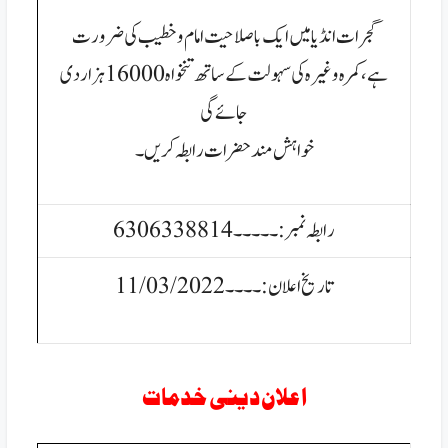
گجرات انڈیامیں ایک باصلاحیت امام و خطیب کی ضرورت
ہے،کمرہ
وغیرہ کی سہولت کے ساتھ تنخواہ 16000 ہزار دی
جائے گی
خواہش مند حضرات رابطہ کریں۔
رابطہ نمبر:۔۔۔۔۔6306338814
تاریخ اعلان:۔۔۔۔11/03/2022
اعلان دینی خدمات