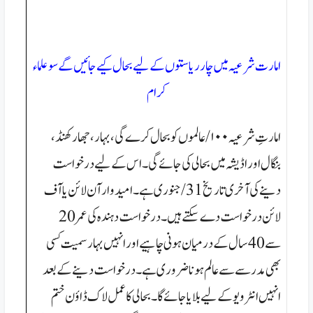
امارت شرعیہ میں چار ریاستوں کے لیے بحال کیے جائیں گے سو علماء
کرام
امارتِ شرعیہ ۱۰۰/ عالموں کو بحال کرے گی، بہار، جھارکھنڈ،
بنگال اور اڈیشہ میں بحالی کی جائے گی۔ اس کے لیے درخواست
دینے کی آخری تاریخ 31/ جنوری ہے۔ امیدوار آن لائن یا آف
لائن درخواست دے سکتے ہیں۔ درخواست دہندہ کی عمر 20
سے 40 سال کے درمیان ہونی چاہیے اور انہیں بہار سمیت کسی
بھی مدرسے سے عالم ہونا ضروری ہے۔ درخواست دینے کے بعد
انہیں انٹرویو کے لیے بلایا جائے گا۔ بحالی کا عمل لاک ڈاؤن ختم