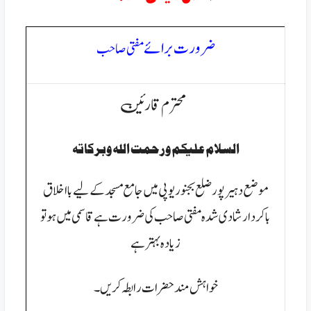
ضرورت برائے
مفتی صاحب
محترم قارئین
السلام عليكم ورحمت الله وبركاتہ
موضع دہیر پور ضلع بجنور یوپی میں جامع مسجد کے لیے بااخلاق
باکردار شادی شدہ مفتی صاحب کی ضرورت ہےقاسمی میں ہو تو
زیادہ بہتر ہے
خواہش مند حضرات رابطہ کریں۔