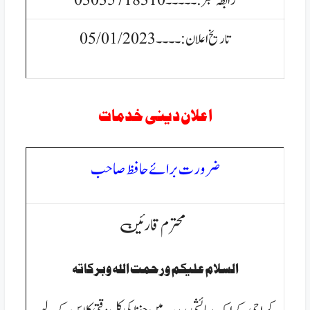
رابطہ نمبر:۔۔۔۔۔03035718310
تاریخ اعلان:۔۔۔۔05/01/2023
اعلان دینی خدمات
ضرورت برائے حافظ صاحب
محترم قارئین
السلام عليكم ورحمت الله وبركاتہ