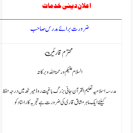
اعلان دینی خدمات
ضرورت برائے مدرس صاحب
محترم قارئین
السلام عليكم ورحمۃ الله وبركاتہ
مدرسہ اسلامیہ تعلیم القرآن جانی بزرگ باغپت روڈ میرٹھ میں
درجہ حفظ
کیلئے ایک ماہر مشاق قاری کی ضرورت ہے تجربہ کار استادکو