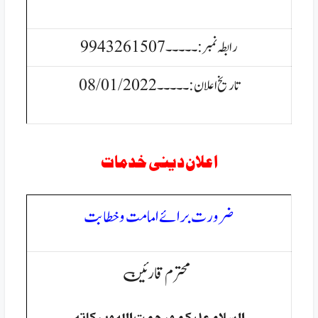
رابطہ نمبر:۔۔۔۔۔9943261507
تاریخ اعلان:۔۔۔۔۔08/01/2022
اعلان دینی خدمات
ضرورت برائے امامت وخطابت
محترم قارئین