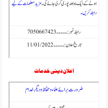
ہونے کے ایک ماہ بعد پوری کرلی جائے گی۔
مزید معلومات کے لیے
رابطہ کریں۔
رابطہ نمبر:۔۔۔۔۔
7050667423
تاریخ اعلان:۔۔۔۔۔11/01/2022
اعلان دینی خدمات
ضرورت برائےع
لماء وحفاظ وديگر خدام