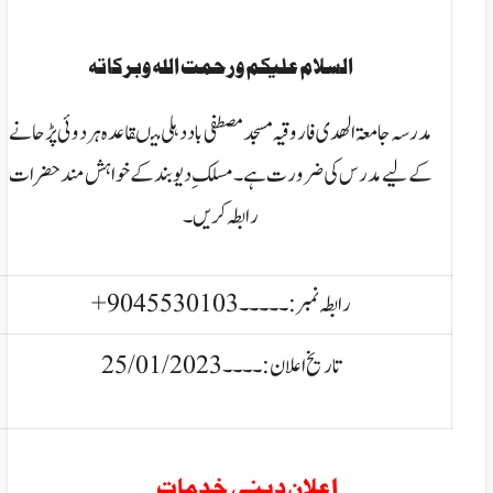
السلام عليكم ورحمت الله وبركاتہ
مدرسہ جامعۃ الھدی فاروقیہ مسجد مصطفی باد دہلی میںقاعدہ ہردوئی پڑحانے
کے لیے مدرس کی ضرورت ہے ۔ مسلکِ دیوبندکے
خواہش مند حضرات
رابطہ کریں۔
رابطہ نمبر:۔۔۔۔۔9045530103+
تاریخ اعلان:۔۔۔۔25/01/2023
اعلان دینی خدمات