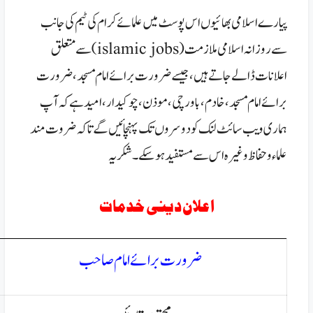
پیارے اسلامی بھائیوں اس پوسٹ میں علمائے کرام کی ٹیم کی جانب
سے روزانہ اسلامی ملازمت (islamic jobs)سے متعلق
اعلانات ڈالے جاتے ہیں، جیسے ضرورت برائے امام مسجد،ضرورت
برائے امام مسجد ، خادم ، باورچی ، موذن ،چوکیدار، امید ہے کہ آپ
ہماری ویب سائٹ لنک کو دوسروں تک پہنچائیں گے تاکہ ضروت مند
علماء و حفاظ وغیرہ اس سے مستفید ہوسکے۔ شکریہ
اعلان دینی خدمات
ضرورت برائے امام صاحب