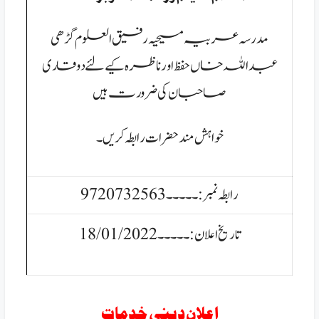
مدرسہ عربیہ مسیحیہ رفیق العلوم گڑھی
عبداللہ خاں حفظ اور ناظرہ کیےلئے دو قاری
صاحبان کی ضرورت ہیں
خواہش مند حضرات رابطہ کریں۔
رابطہ نمبر:۔۔۔۔۔9720732563
تاریخ اعلان:۔۔۔۔۔18/01/2022
اعلان دینی خدمات