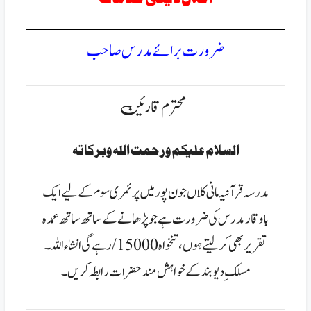
ضرورت برائے مدرس صاحب
محترم قارئین
السلام عليكم ورحمت الله وبركاتہ
مدرسہ قرآنیہ مانی کلاں جون پور میں پرئمری سوم کے لیے ایک
باوقار مدرس کی ضرورت ہے جو پڑھانے کے ساتھ ساتھ عمدہ
تقریر بھی کر لیتے ہوں ،تنخواہ 15000/رہے گی انشاء اللہ ۔
مسلکِ دیوبندکے
خواہش مند حضرات رابطہ کریں۔