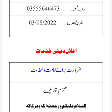
رابطہ نمبر:۔۔۔۔۔03555646473
تاریخ اعلان:۔۔۔۔03/08/2022
اعلان دینی خدمات
ضرورت برائے امامت وخطابت
محترم قارئین
السلام عليكم ورحمت الله وبركاتہ