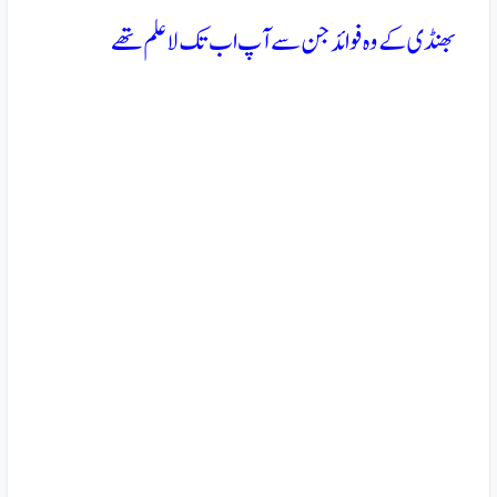
بھنڈی کے وہ فوائد جن سے آپ اب تک لاعلم تھے