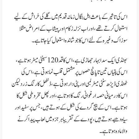
اس کی تاثیر کے باعث اہل بنگال زمانہ قدیم میں گلے کی خراش کے لیے
استعمال کرتے تھے،اور اب نزلہ زکام اور پیشاب کے امراض مثلا
سوزاک وغیرہ کے لئے اس کا جوشاندہ استعمال کیا جاتا ہے۔
بھنڈی ایک سدا بہار جھاڑی ہے،اس کا قد 120 سینٹی میٹر ہوتا ہے،
اس کی پتیاں تین تا پانچ حصوں پر مشتمل قلب نماہوتی ہے،اس کی
ٹھنڈی ڈیڑھ سنٹی میٹر لمبی اور پٹی دار ہوتی ہے، ڈنٹھل کا رنگ زرد لیکن
اس کا درمیانی حصہ ارغوانی رنگ کا ہوتا ہے، اورپھل مخروطی شکل کا
ہوتا ہے۔
اس کے بیج گردے کی شکل کے ہوتے ہیں، جس پر سفید اور
سیاہ دھبے ہوتے ہیں، پودے کے تقریبا ہر جزو میں لعاب پیدا کرنے
والا مادہ ہوتا ہے۔