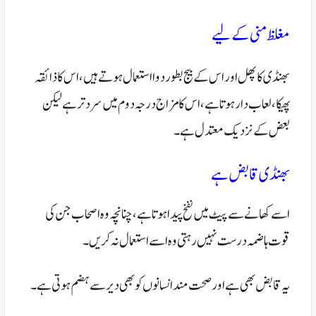
مغلظ منی کے لیے
بھنڈی کا پھل اور اس کے بیج بطور دوا استعمال ہوتے ہیں، اس کا ذائقہ
پھیکا، لعاب دار ہوتا ہے، اس کا مزاج درجہ دوم میں سرد تر ہے لیکن
بعض کے نزدیک معتدل ہے۔
بھنڈی قابض ہے
اسے کھانے سے پیٹ میں نفخ پیدا ہوتا ہے، چنانچہ وہ اصحاب جن کی
قوت ہاضمہ درست نہیں رہتی وہ اسے استعمال نہ کریں۔
یہ قابض بھی ہے اور صحت مند انسانوں کو بھی دیر سے ہضم ہوتی ہے۔