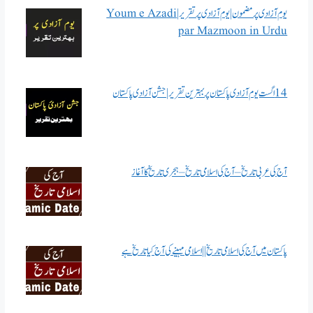
یوم آزادی پر مضمون | یوم آزادی پر تقریر | Youm e Azadi
par Mazmoon in Urdu
14 اگست یوم آزادی پاکستان پر بہترین تقریر | جشن آزادی پاکستان
آج کی عربی تاریخ – آج کی اسلامی تاریخ – ہجری تاریخ کا آغاز
پاکستان میں آج کی اسلامی تاریخ || اسلامی مہینے کی آج کیا تاریخ ہے