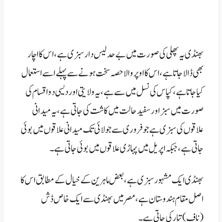
بھنڈی یہ پھلی کی صورت میں بے حد لیس دار سبزی ہے،اس کا اچار
بھی ڈالا جاتا ہے،اس کا اوپر والا حصہ سخت ہونے سے پہلے اسے استعمال
کیا جاتا ہے،کپاس کی نسل میں سے ہے،یہ ولایتی اور دیسی دو اقسام کی
صورت میں سبز اور سفید حالت میں کاشت کی جاتی ہے، یہ میدانی
علاقوں کی سبزی ہے جو فروری سے جولائی تک میدانی علاقوں میں بوئی
جاتی ہے،جبکہ اپریل میں پہاڑی علاقوں میں بوئی جاتی ہے۔
بھنڈی ایک مشہور سبزی ہے،بعض ماہرین کے خیال کے مطابق اس کا
اصل مقام ہندوستان ہے،مصر میں بھنڈی سے ایک خاص ڈش
(ناف)تیار کی جاتی ہے۔