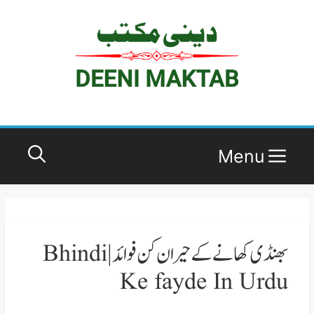
Ski
t
conten
Menu
بھنڈی کھانے کے حیران کن فوائد | Bhindi
Ke fayde In Urdu