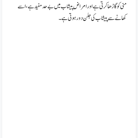
منی کو گاڑھا کرتی ہے اور امراض پیشاب میں بے حد مفید ہے، اسے
کھانے سے پیشاب کی جلن دور ہوتی ہے۔