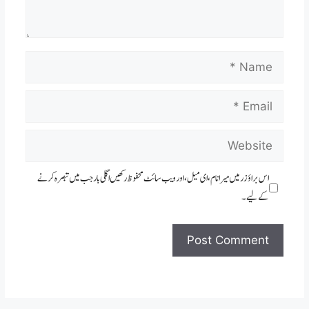
Name
Email
Website
اس براؤزر میں میرا نام، ای میل، اور ویب سائٹ محفوظ رکھیں اگلی بار جب میں تبصرہ کرنے
کےلیے۔