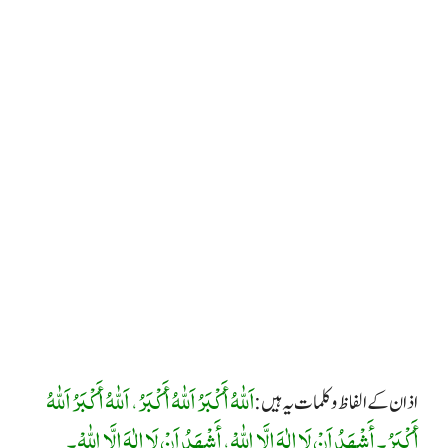
اَللّٰهُ أَكْبَرُ اَللّٰهُ أَكْبَرُ، اَللّٰهُ أَكْبَرُ اَللّٰهُ
اذان کے الفاظ و کلمات یہ ہیں:
أَكْبَرُ۔ أَشْهَدُ اَنْ لَا إِلٰهَ إِلَّا اللّٰهْ، أَشْهَدُ اَنْ لَا إِلٰهَ إِلَّا اللّٰهْ۔