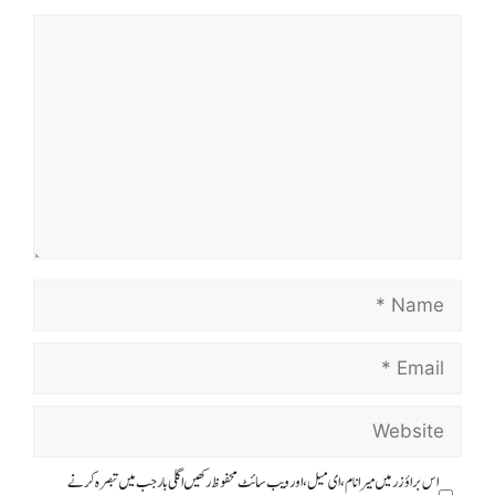
Comment
Name
Email
Website
اس براؤزر میں میرا نام، ای میل، اور ویب سائٹ محفوظ رکھیں اگلی بار جب میں تبصرہ کرنے