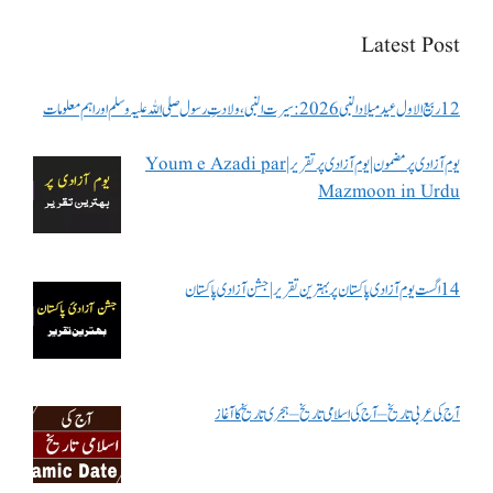
Latest Post
12 ربیع الاول عید میلاد النبی 2026: سیرت النبی، ولادتِ رسول صلی اللہ علیہ وسلم اور اہم معلومات
یوم آزادی پر مضمون | یوم آزادی پر تقریر | Youm e Azadi par
Mazmoon in Urdu
14 اگست یوم آزادی پاکستان پر بہترین تقریر | جشن آزادی پاکستان
آج کی عربی تاریخ – آج کی اسلامی تاریخ – ہجری تاریخ کا آغاز