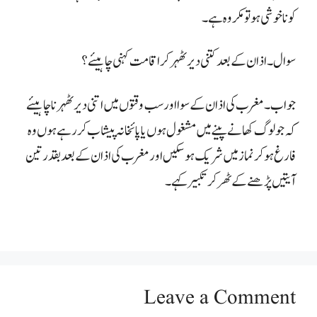
کو نا خوشی ہو تو مکروہ ہے۔
سوال۔ اذان کے بعد کتنی دیر ٹھہر کر اقامت کہنی چاہیئے؟
جواب۔ مغرب کی اذان کے سوا اور سب وقتوں میں اتنی دیر ٹھہرنا چاہیئے
کہ جولوگ
کھانے پینے میں مشغول ہوں یا پائخانہ پیشاب کر رہے ہوں وہ
فارغ ہو کر نماز میں شریک ہو سکیں اور مغرب کی اذان کے بعد بقدر تین
آیتیں پڑھنے کے ٹھر کر تکبیر کہے۔
Leave a Comment