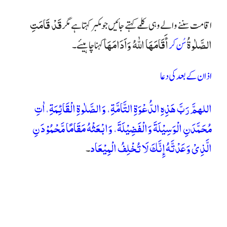
قَدْ قَامَتِ
اقامت سننے والے وہی کلمے کہتے جائیں جو مکبر کہتا ہے مگر
الصَّلٰوةُ
أَقَامَهَا اللّٰهُ وَاَدَامَهَا
سُن کر
کہنا چاہیئے۔
اذان کے بعد کی دعا
اللهمَّ رَبَّ هَذِهِ الدُّعْوَةِ التَّامَّةِ، وَالصَّلٰوةِ الْقَائِمَةِ، اٰتِ
مُحَمَّدَنِ الْوَسِيْلَةَ وَالْفَضِيْلَةَ، وَابْعَثْهُ مَقَامًا مَّحْمُوْدَ نِ
الَّذِىْ وَعَدْتَّهُ إِنَّكَ لَا تُخْلِفُ الْمِيْعَاد
۔