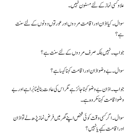
علاو کسی نماز کے لئے مسنون نہیں۔
سوال۔ کیا اذان اور اقامت مردوں اور عورتوں دونوں کے لئے سنت
ہے؟
جواب۔ نہیں بلکہ صرف مردوں کے لئے سنت ہے؟
سوال۔ بے وضو اذان اور اقامت کہنا کیسا ہے؟
جواب۔ اذان بے وضو کہنا جائز ہے مگر اس کی عادت بنالینا
بُرا ہے اور بے
وضو اقامت کہنا مکروہ ہے۔
سوال۔ اگر کسی وقت کوئی شخص اپنے گھر میں فرض نماز پڑھ لے تو اذان
اور
اقامت کہے یا نہیں؟