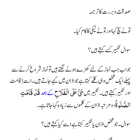
صدقت وبررت کا ترجمہ
تونے سچ کہا اور تونے نیکی کا کام کیا۔
سوال تکبیر کسے کہتے ہیں؟
جواب جب نماز کے لئے کھڑے ہونے لگتے ہیں تو نماز شروع کرنے سے
پہلے
ایک شخص وہی کلمے کہتا ہے جو اذان میں کہے جاتے ہیں۔ اسے اِقامت
حَىَّ عَلَى الْفَلَاحِ
قَدْ قَامَتِ
اور تکبیر کہتے ہیں۔ تکبیر میں
کے بعد
الصَّلٰوةُ
دو مرتبہ اذان کے کلموں سے زیادہ کہا جاتا ہے۔
سوال۔ جو شخص اذان یا تکبیر کہتا ہے اسے کیا کہتے ہیں؟