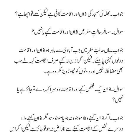
جواب۔ محلہ کی مسجد کی اذان اور اقامت کافی ہے لیکن کہلے تو اچھا ہے؟
سوال۔ مسافر حالتِ سفر میں اذان اور اقامت کہے یا نہیں؟
جواب۔ ہاں حالتِ سفر میں جب آبادی سے باہر ہو اذان اور اقامت
دونوں کہنی
چاہیئے۔ لیکن اگر اذان نہ کہے صرف اقامت کہہ لے جب
بھی مضائقہ نہیں اور دونوں کو چھوڑ دینا مکروہ ہے۔
سوال ۔ اذان ایک شخص کہے اور اقامت دوسرا کہہ دے تو جائز ہے یا
نہیں؟
جواب۔ اگر اذان کہنے والا موجود نہ ہو یا موجود ہو مگر اذان کہنے والا
دوسرے شخص کے اقامت کہنے سے
ناراض نہ ہو تو جائز ہے لیکن اگر اس