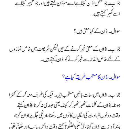
جواب۔ جو شخص اذان کہتا ہے اسے موذن کہتے ہیں اور جو تکبیر کہتا ہے
اسے مکبر کہتے ہیں۔
سوال۔ اذان کے کیا معنی ہیں؟
جواب۔ اذان کے معنی خبر کرنے کے ہیں لیکن شریعت میں خاص نمازوں
کے لئے خاص الفاظ سے خبر کرنے کو اذان کہتے ہیں۔
سوال۔ اذان کا مستحب طریقہ کیا ہے؟
جواب۔ اذان میں سات باتیں مستحب ہیں۔ قبلہ کی طرف منہ کر کے کھڑا
ہونا۔ اذان کے کلمات ٹھہر ٹھہر کر کہنا۔ یعنی جلدی نہ کرنا، اذان کہتے
وقت دونوں شہادت کی انگلیاں کانوں میں رکھنا، اونچی جگہ پر اذان کہنا،
حَيَّ عَلَى
بلند آواز سے اذان کہنا،
حَيَّ عَلَى الصَّلٰوةِ
کہتے وقت دائیں جانب اور