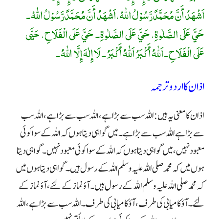
اَشْهَدُ أَنَّ مُحَمَّدََرَّسُوْلُ اللّٰهْ،اَشْهَدُ أَنَّ مُحَمَّدََرَّسُوْلُ اللّٰهْ۔
حَيَّ عَلَى الصَّلٰوةِ، حَيَّ عَلَى الصَّلٰوۃِ۔ حَيَّ عَلَى الْفَلَاحِ، حَیَّى
عَلَى الْفَلَاحِ۔اَللّٰهُ أَكْبَرُ اَللّٰهُ أَكْبَرُ۔ لَا إِلٰهَ إِلَّا اللّٰهُ۔
اذان کا اردو ترجمہ
اذان کا معنی یہ ہیں: اللہ سب سے بڑا ہے، اللہ سب سے بڑا ہے، اللہ سب
سے بڑا ہے اللہ سب سے بڑا ہے۔ میں گواہی دیتا ہوں کہ اللہ کے سواکوئی
معبود نہیں، میں گواہی دیتا ہوں کہ اللہ کے سوا کوئی معبود نہیں۔ گواہی دیتا
ہوں میں کہ محمد صلی اللہ علیہ وسلم اللہ کے رسول ہیں۔ گواہی دیتا ہوں میں
کہ محمد صلی اللہ علیہ وسلم اللہ کے رسول ہیں۔ آؤ نماز کے لئے، آؤ نماز کے
لئے۔ آؤ کامیابی کی طرف، آؤ کامیابی کی طرف۔ اللہ سب سے بڑا ہے، اللہ