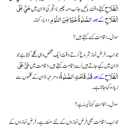
الْفَلَاحِ
حَيَّ عَلَى
کہتے وقت بائیں جانب منہ پھیرنا، فجر کی اذان میں
الْفَلَاحِ
الصَّلٰوةُ خَيْرٌ مِّنَ النَّوْمِ
کے بعد
دوبار کہنا۔
سوال۔ اقامت کسے کہتے ہیں؟
جواب ۔ فرض نماز شروع کرتے وقت ایک شخص وہی کلمے کہتا ہے جو
حَىَّ عَلَى
اذان میں کہے جاتے ہیں اُسے اِقامت کہتے ہیں، اقامت میں
الْفَلَاحِ
قَدْ قَامَتِ الصَّلٰوةُ
کے بعد
دو مرتبہ اذان کے کلموں سے
زیادہ کہا جاتا ہے۔
سوال۔ اقامت کہنا کیسا ہے ؟
جواب۔ اقامت بھی فرض نمازوں کے لئے سنت ہے۔ فرض نمازوں کے