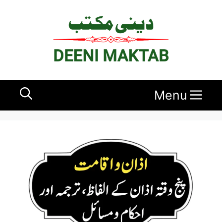
Ski
t
conten
Menu