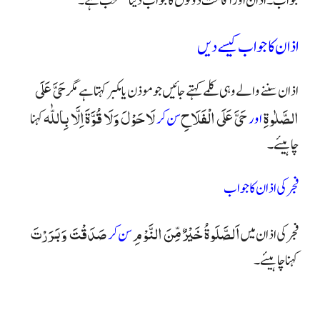
جواب۔ اذان اور اقامت دونوں کا جواب دینا مستحب ہے۔
اذان کا جواب کیسے دیں
حَیَّ عَلَی
اذان سننے والے وہی کلمے کہتے جائیں جو موذن یا مکبر کہتا ہے مگر
الصَّلٰوۃِ
حَىَّ عَلَى الْفَلَاحِ
لَاحَوْلَ وَلَا قُوَّةَ اِلَّا بِاللّٰہ
اور
سن كر
کہنا
چاہیئے۔
فجر کی اذان کا جواب
اَلصَّلَوةُ خَيْرٌ مِّنَ النَّوْمِ
صَدَقْتَ وَبَرَرْتَ
فجر کی اذان میں
سن کر
کہنا چاہیئے۔