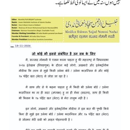
نہیں ہوں، نہ میں نے ایسا کوئی خط لکھا ہے۔