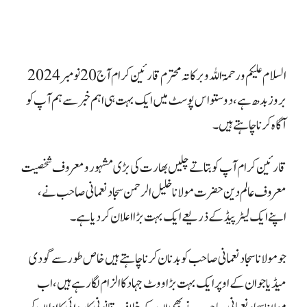
السلام علیکم ورحمۃ اللہ وبرکاتہ محترم قارئین کرام آج 20 نومبر 2024
بروز بدھ ہے، دوستو اس پوسٹ میں ایک بہت ہی اہم خبر سے ہم آپ کو
آگاہ کرنا چاہتے ہیں۔
قارئین کرام آپ کو بتاتے چلیں بھارت کی بڑی مشہور و معروف شخصیت
معروف عالم دین حضرت مولانا خلیل الرحمن سجاد نعمانی صاحب نے،
اپنے ایک لیٹر پیڈ کے ذریعے ایک بہت بڑا اعلان کر دیا ہے۔
جو مولانا سجاد نعمانی صاحب کو بدنان کرنا چاہتے ہیں خاص طور سے گودی
میڈیا جو ان کے اوپر ایک بہت بڑا ووٹ جہاد کا الزام لگا رہے ہیں، اب