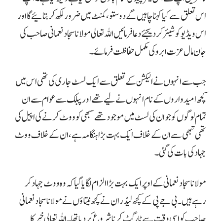
اس تعلق سے کیا کہنا چاہیں گے دوستو، کمنٹ میں ضرور لکھ کر بتائیے گا اور
اس ویڈیو کو شیئر کر دیجئے دعا فرمائیں اللہ تعالی مولانا سجاد نعمانی صاحب کی
جان مال عزت ابرو کی مکمل حفاظت فرمائے۔
جب سے انہوں نے الیکشن کے تعلق سے ایک لسٹ جاری کی تھی اس میں
کچھ امیدواروں کے نام انہوں نے لیے تھے اور پبلک سے عوام سے ان
تمام لوگوں کو جو ان کی لسٹ میں موجود تھے سبھی کو ووٹ کرنے کی اپیل کی
تھی تبھی سے ان کے خلاف ایک بہت بڑا ہنگامہ ہے، ان کے خلاف ووٹ
جہاد کی بات کی گئی۔
مولانا سجاد نعمانی کے اوپر ایک بہت بڑا الزام لگایا گیا کہ وہ ووٹ جہاد کر
رہے ہیں۔ بی جے پی کے کچھ لیڈران نے کچھ نیتاؤں نے مولانا سجاد نعمانی
صاحب کو اسی وقت سے ٹارگٹ کرنا شروع کر دیا تھا۔اللہ تعالی خیر کا