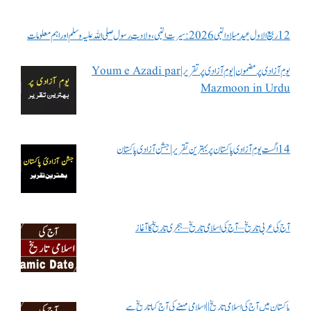
12 ربیع الاول عید میلاد النبی 2026: سیرت النبی، ولادتِ رسول صلی اللہ علیہ وسلم اور اہم معلومات
یوم آزادی پر مضمون | یوم آزادی پر تقریر | Youm e Azadi par
Mazmoon in Urdu
14 اگست یوم آزادی پاکستان پر بہترین تقریر | جشن آزادی پاکستان
آج کی عربی تاریخ – آج کی اسلامی تاریخ – ہجری تاریخ کا آغاز
پاکستان میں آج کی اسلامی تاریخ || اسلامی مہینے کی آج کیا تاریخ ہے