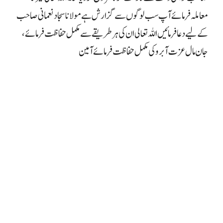
معاملہ فرمائے آپ سب لوگوں سے گزارش ہے مولانا سجاد نعمانی صاحب
کے لیے دعا فرمائیں اللہ تعالی ان کی ہر طریقے سے مکمل حفاظت فرمائے،
جان مال عزت آبرو کی مکمل حفاظت فرمائے آمین