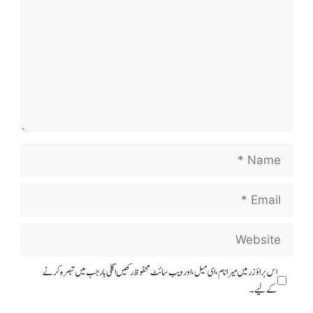
Name
Email
Website
اس براؤزر میں میرا نام، ای میل، اور ویب سائٹ محفوظ رکھیں اگلی بار جب میں تبصرہ کرنے
کےلیے۔