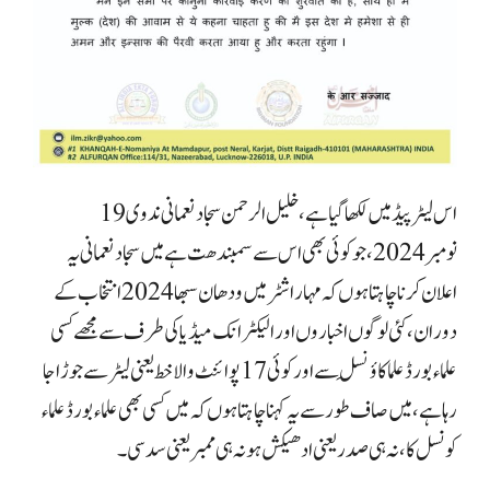
اس لیٹر پیڈ میں لکھا گیا ہے، خلیل الرحمن سجاد نعمانی ندوی 19
نومبر 2024، جو کوئی بھی اس سے سمبندھت ہے میں سجاد نعمانی یہ
اعلان کرنا چاہتا ہوں کہ مہاراشٹر میں ودھان سبھا 2024 انتخاب کے
دوران، کئی لوگوں اخباروں اور الیکٹرانک میڈیا کی طرف سے مجھے کسی
علماء بورڈ علما کاؤنسِل سے اور کوئی 17 پوائنٹ والا خط یعنی لیٹر سے جوڑا جا
رہا ہے،
میں صاف طور سے یہ کہنا چاہتا ہوں کہ میں کسی بھی علماء بورڈ علماء
کونسل کا، نہ ہی صدر یعنی ادھیکش ہو نہ ہی ممبر یعنی سدسی۔