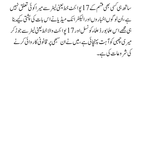
ساتھ ہی کسی بھی قسم کے 17 پوائنٹ خط یعنی لیٹر سے میرا کوئی تعلق نہیں
ہے، اُن لوگوں اخباروں اور الیکٹرانک میڈیا نے اس بات کی پشتی کیے بنا
ہی مجھے اس علما بورڈ علماء کونسل اور 17 پوائنٹ والا خط یعنی لیٹر سے جوڑ کر
میری چھبی کو آہت پہنچائی ہے، میں نے ان سبھی پر قانونی کاروائی کرنے
کی شروعات کی ہے۔