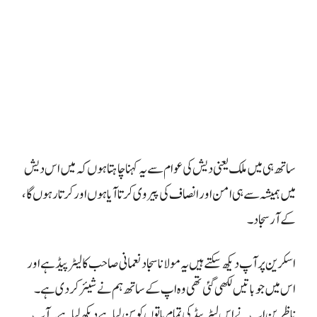
ساتھ ہی میں ملک یعنی دیش کی عوام سے یہ کہنا چاہتا ہوں کہ میں اس دیش
میں ہمیشہ سے ہی امن اور انصاف کی پیروی کرتا آیا ہوں اور کرتا رہوں گا،
کے آر سجاد۔
اسکرین پر آپ دیکھ سکتے ہیں یہ مولانا سجاد نعمانی صاحب کا لیٹر پیڈ ہے اور
اس میں جو باتیں لکھی گئی تھی وہ اپ کے ساتھ ہم نے شیئر کر دی ہے۔
ناظرین اپ نے اس لیٹر پیڈ کی تمام باتوں کو سن لیا ہے دیکھ لیا ہے۔
آپ