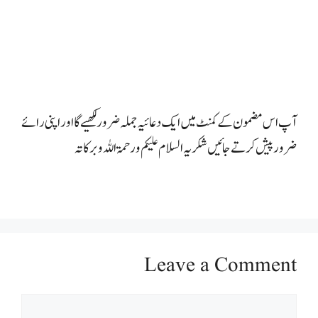
آپ اس مضمون کے کمنٹ میں ایک دعائیہ جملہ ضرور لکھیے گا اور اپنی رائے
ضرور پیش کرتے جائیں شکریہ السلام علیکم ورحمۃ اللہ وبرکاتہ
Leave a Comment
Comment