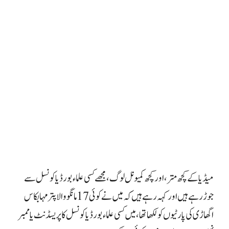
میڈیا کے کچھ متر، اور کچھ کمیونل لوگ، مجھے کسی علماء بورڈ یا کونسل سے
جوڑ رہے ہیں اور کہہ رہے ہیں کہ میں نے کوئی 17 مانگو والا پتر مہابکاس
اگھاڑی کی پارٹیوں کو لکھا تھا، میں کسی علماء بورڈ یا کونسل کا پریسڈنٹ یا ممبر