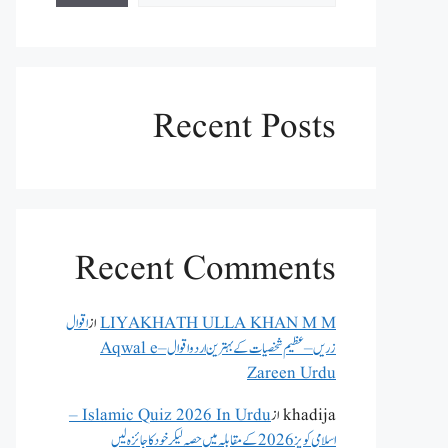
Recent Posts
Recent Comments
LIYAKHATH ULLA KHAN M M
از
اقوال
زریں – عظیم شخصیات کے بہترین اردو اقوال – Aqwal e
Zareen Urdu
khadija
از
Islamic Quiz 2026 In Urdu –
اسلامی کویز 2026 کے مقابلہ میں حصہ لیکر خود کا جائزہ لیں