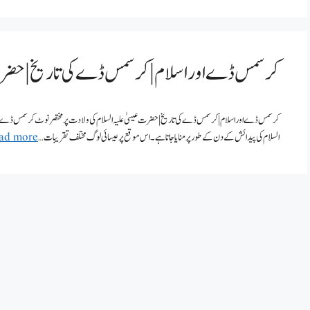
کرسمس ڈے اور اسلام | کرسمس ڈے کی تاریخ | حضرت ع
السلام کی پیدائش کے دن کے طور پر منایا جاتا ہے۔ اس موقع پر عیسائی لوگ مختلف تقریبات …
ad more