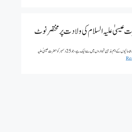
یسیٰ علیہ السلام کی ولادت پر مختصر نوٹ
کرسمس ڈے اور اسلام | کرسمس ڈے کی تاریخ | حضرت عیسیٰ علیہ السلام کی ولادت پر مختصر نوٹ کرسمس ڈے عیسائیوں کے اہم مذہبی تہواروں میں سے ایک ہے، جو 25 دسمبر کو حضرت عیسیٰ علیہ
Re