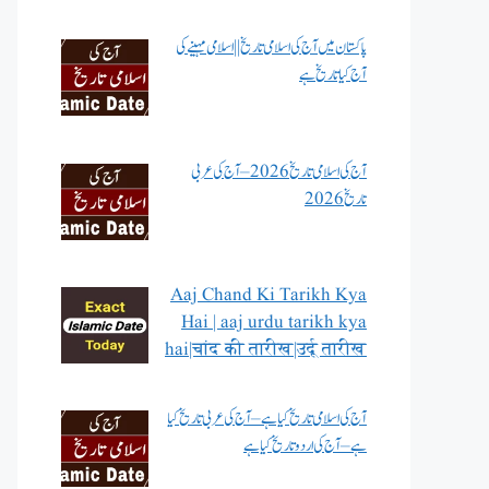
پاکستان میں آج کی اسلامی تاریخ || اسلامی مہینے کی
آج کیا تاریخ ہے
آج کی اسلامی تاریخ 2026 – آج کی عربی
تاریخ 2026
Aaj Chand Ki Tarikh Kya
Hai | aaj urdu tarikh kya
hai|चांद की तारीख|उर्दू तारीख
آج کی اسلامی تاریخ کیا ہے – آج کی عربی تاریخ کیا
ہے – آج کی اردو تاریخ کیا ہے