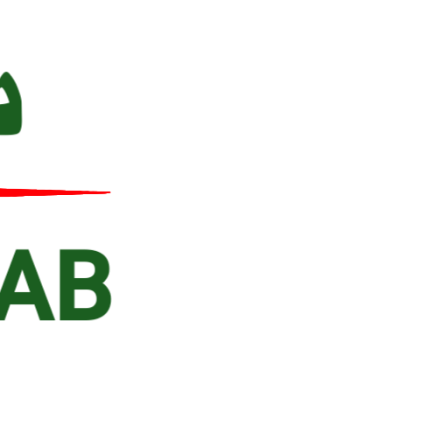
Ski
t
conten