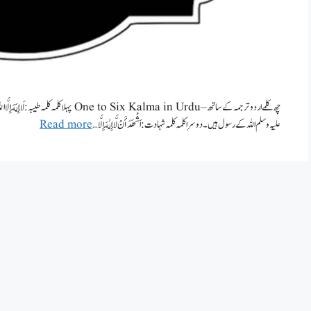
چھ کلمے اردو ترجمہ کے ساتھ – to Six Kalma in Urdu
علیہ وسلم اللہ کے رسول ہیں۔ دوسرا کلمہ کلمہ شہادت : اَشْهَدُ أَنْ لَّا إِلٰهَ إِلَّا …
Read more