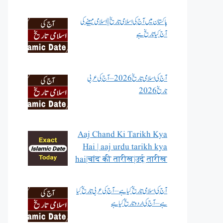
پاکستان میں آج کی اسلامی تاریخ || اسلامی مہینے کی
آج کیا تاریخ ہے
آج کی اسلامی تاریخ 2026 – آج کی عربی
تاریخ 2026
Aaj Chand Ki Tarikh Kya
Hai | aaj urdu tarikh kya
hai|चांद की तारीख|उर्दू तारीख
آج کی اسلامی تاریخ کیا ہے – آج کی عربی تاریخ کیا
ہے – آج کی اردو تاریخ کیا ہے