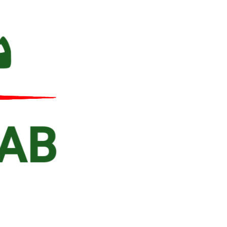
Ski
t
conten