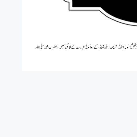
One  پہلا کلمہ کلمہ طیبہ : لَا إِلَهَ إِلَّا اللّٰهُ مُحَمَّدٌ رَّسُولُ اللّٰه۔ ترجمہ: اللہ تعالی کے سوا کوئی عبادت کے لائق نہیں، حضرت محمد صلی اللہ