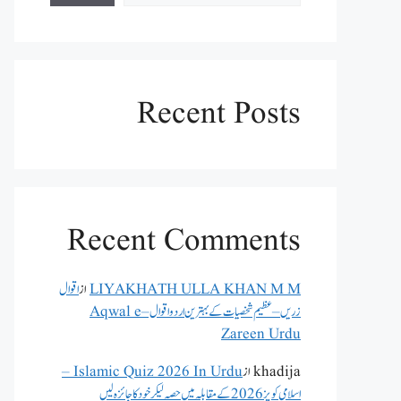
Recent Posts
Recent Comments
LIYAKHATH ULLA KHAN M M
از
اقوال
زریں – عظیم شخصیات کے بہترین اردو اقوال – Aqwal e
Zareen Urdu
khadija
از
Islamic Quiz 2026 In Urdu –
اسلامی کویز 2026 کے مقابلہ میں حصہ لیکر خود کا جائزہ لیں